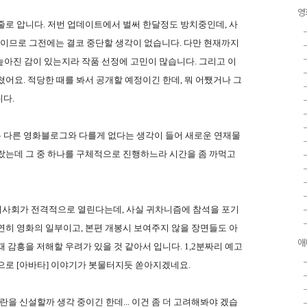
영
줄로 압니다. 저번 업데이트에서 벌써 한달정도 방치중인데, 사
물이므로 그전에는 결코 중단할 생각이 없습니다. 다만 현재까지
높아진 감이 있는지라 작품 선정에 고민이 많습니다. 그리고 이
어요. 적당한 때를 봐서 공개할 예정이긴 한데, 뭐 어쨌거나 그
다.
는 다른 영화블로그와 다를게 없다는 생각이 들어 새로운 연재물
랐는데 그 중 하나를 구체적으로 진행하느라 시간을 좀 까먹고
뷰 시사회가 전격적으로 열린다는데, 사실 귀차니즘에 참석을 포기
연히 영화의 일부이고, 본편 개봉시 보여주지 않을 장면들도 아
애
 감흥을 저해할 우려가 있을 것 같아서 입니다. 1,2분짜리 예고
으로 [아바타] 이야기가 봇물터지듯 쏟아지겠네요.
을 신설할까 생각 중이긴 한데... 이건 좀 더 고려해봐야 겠습