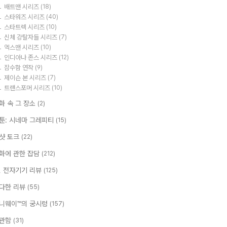
배트맨 시리즈
(18)
스타워즈 시리즈
(40)
스타트렉 시리즈
(10)
신체 강탈자들 시리즈
(7)
엑스맨 시리즈
(10)
인디아나 존스 시리즈
(12)
잠수함 연작
(9)
제이슨 본 시리즈
(7)
트랜스포머 시리즈
(10)
화 속 그 장소
(2)
툰: 시네마 그레피티
(15)
샷 토크
(22)
화에 관한 잡담
(212)
T, 전자기기 리뷰
(125)
다한 리뷰
(55)
니웨이™의 궁시렁
(157)
관함
(31)