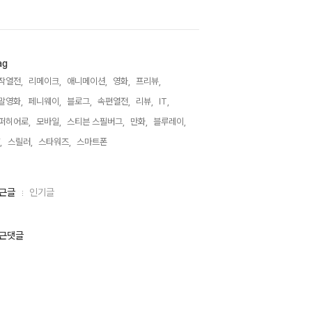
ag
작열전,
리메이크,
애니메이션,
영화,
프리뷰,
말영화,
페니웨이,
블로그,
속편열전,
리뷰,
IT,
퍼히어로,
모바일,
스티븐 스필버그,
만화,
블루레이,
,
스릴러,
스타워즈,
스마트폰,
근글
인기글
근댓글