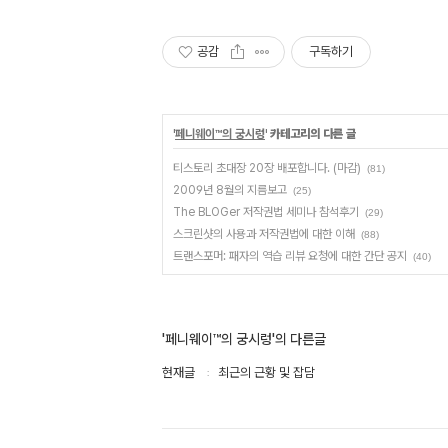
공감
구독하기
'
페니웨이™의 궁시렁
' 카테고리의 다른 글
티스토리 초대장 20장 배포합니다. (마감)
(81)
2009년 8월의 지름보고
(25)
The BLOGer 저작권법 세미나 참석후기
(29)
스크린샷의 사용과 저작권법에 대한 이해
(88)
트랜스포머: 패자의 역습 리뷰 요청에 대한 간단 공지
(40)
'페니웨이™의 궁시렁'의 다른글
현재글
최근의 근황 및 잡담