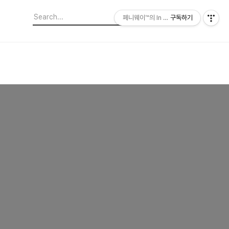
페니웨이™의 In This Film
구독하기