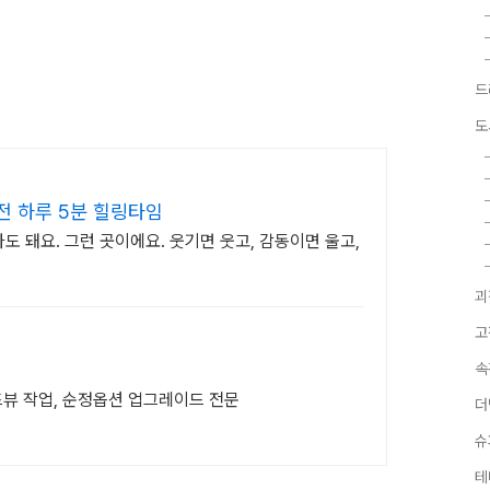
드
도
전 하루 5분 힐링타임
가도 돼요. 그런 곳이에요. 웃기면 웃고, 감동이면 울고,
괴
고
속
뷰 작업, 순정옵션 업그레이드 전문
더
슈
테