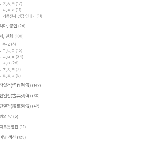
ㅈ,ㅊ,ㅋ
(17)
ㅌ,ㅍ,ㅎ
(11)
기동전사 건담 연대기
(11)
라마, 공연
(26)
서, 만화
(100)
#~Z
(6)
ㄱ,ㄴ,ㄷ
(16)
ㄹ,ㅁ,ㅂ
(34)
ㅅ,ㅇ
(26)
ㅈ,ㅊ,ㅋ
(7)
ㅌ,ㅍ,ㅎ
(5)
작열전(怪作列傳)
(149)
전열전(古典列傳)
(30)
편열전(續篇列傳)
(42)
빙의 맛
(5)
퍼로봇열전
(12)
마별 섹션
(123)