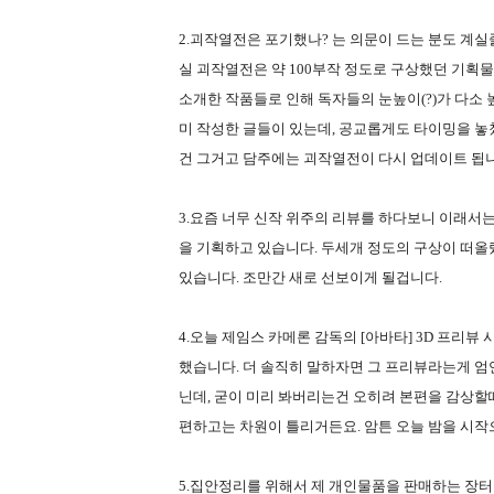
2.괴작열전은 포기했나? 는 의문이 드는 분도 계실
실 괴작열전은 약 100부작 정도로 구상했던 기획
소개한 작품들로 인해 독자들의 눈높이(?)가 다소 
미 작성한 글들이 있는데, 공교롭게도 타이밍을 놓쳤
건 그거고 담주에는 괴작열전이 다시 업데이트 됩니
3.요즘 너무 신작 위주의 리뷰를 하다보니 이래서
을 기획하고 있습니다. 두세개 정도의 구상이 떠올
있습니다. 조만간 새로 선보이게 될겁니다.
4.오늘 제임스 카메론 감독의 [아바타] 3D 프리
했습니다. 더 솔직히 말하자면 그 프리뷰라는게 엄
닌데, 굳이 미리 봐버리는건 오히려 본편을 감상할때
편하고는 차원이 틀리거든요. 암튼 오늘 밤을 시작
5.집안정리를 위해서 제 개인물품을 판매하는 장터란