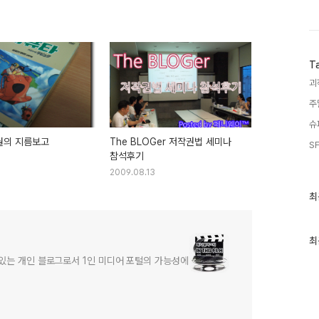
T
괴
주
슈
8월의 지름보고
The BLOGer 저작권법 세미나
SF
참석후기
2009.08.13
최
최
근
글
과
인
최
기
어있는 개인 블로그로서 1인 미디어 포털의 가능성에
글