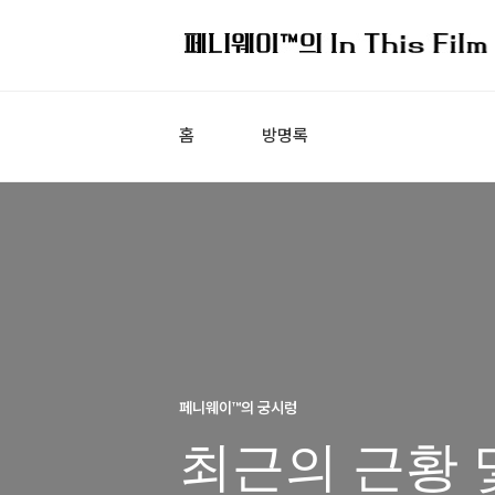
홈
방명록
페니웨이™의 궁시렁
최근의 근황 