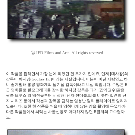
ⓒ IFD Films and Arts. All rights reserved.
이 작품을 접하면서 가장 눈에 띄었던 건 두가지 인데요, 먼저 [대사왕]의
감독이 하지강(Godfrey Ho)이라는 사실입니다. 이분이 어떤 사람인고 하
니 쉽게말해 홍콩 영화계의 남기남 감독이라고 보심 딱입니다. 수많은 B
급 영화들로 필모그래피를 장식한 하지강 감독은 과거 [잡가고수]같은
짝퉁 브루스 리 액션물부터 시작해 [닌자 썬더볼트]를 비롯한 일련의 닌
자 시리즈 등에서 각본과 감독을 겸하는 엄청난 멀티 플레이어로 알려져
있습니다. 또한 한 작품을 찍을 때 엄청나게 많은 양을 촬영해 두었다가
다른 작품들에서 써먹는 사골신공도 마다하지 않던 B급계의 고수랄까
요.