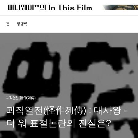
홈
방명록
괴작열전(怪作列傳)
괴작열전(怪作列傳) : 대사왕 -
디 워 표절논란의 진실은?