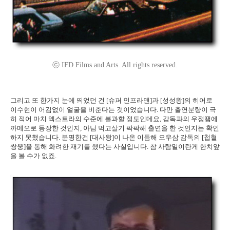
ⓒ IFD Films and Arts. All rights reserved.
그리고 또 한가지 눈에 띄었던 건 [슈퍼 인프라맨]과 [성성왕]의 히어로
이수현이 어김없이 얼굴을 비춘다는 것이었습니다. 다만 출연분량이 극
히 적어 마치 엑스트라의 수준에 불과할 정도인데요, 감독과의 우정땜에
까메오로 등장한 것인지, 아님 먹고살기 팍팍해 출연을 한 것인지는 확인
하지 못했습니다. 분명한건 [대사왕]이 나온 이듬해 오우삼 감독의 [첩혈
쌍웅]을 통해 화려한 재기를 했다는 사실입니다. 참 사람일이란게 한치앞
을 볼 수가 없죠.