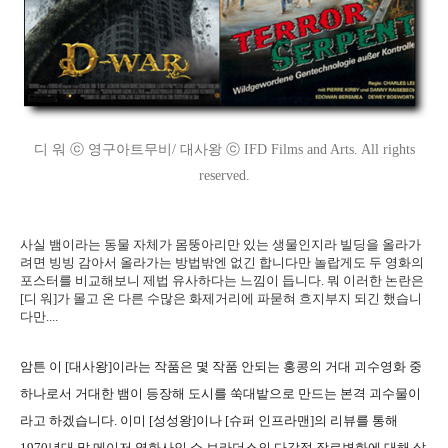
디 워 ⓒ 영구아트무비/ 대사왕 ⓒ IFD Films and Arts. All rights
reserved.
사실 뱀이라는 동물 자체가 몸뚱아리만 있는 생물인지라 빌딩을 올라가
려면 빙빙 감아서 올라가는 방법밖엔 없긴 합니다만 놀랍게도 두 영화의
포스터를 비교해보니 제법 유사하다는 느낌이 듭니다. 뭐 이러한 논란은
[디 워]가 몰고 온 다른 수많은 화제거리에 파묻혀 흐지부지 되긴 했습니
다만....
암튼 이 [대사왕]이라는 작품은 몇 작품 안되는 홍콩의 거대 괴수영화 중
하나로서 거대한 뱀이 등장해 도시를 쑥대밭으로 만드는 본격 괴수물이
라고 하겠습니다. 이미 [성성왕]이나 [슈퍼 인프라맨]의 리뷰를 통해
1970년대 말 메이저 영화사인 쇼 브라더스의 다각적 장르변화에 대해 살