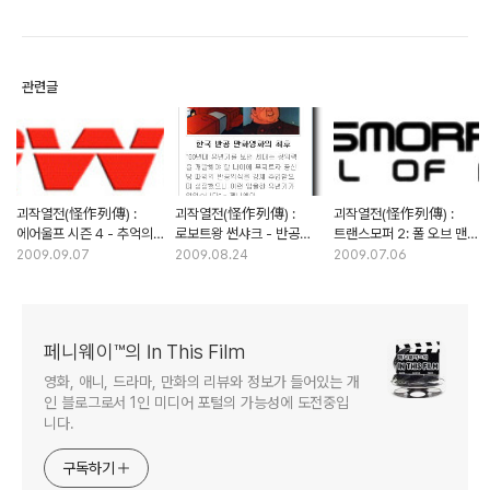
관련글
괴작열전(怪作列傳) :
괴작열전(怪作列傳) :
괴작열전(怪作列傳) :
에어울프 시즌 4 - 추억의
로보트왕 썬샤크 - 반공
트랜스모퍼 2: 폴 오브 맨
외화는 그렇게 사라져 갔다
애니메이션 시대의 종식을
(스카이모퍼) - 이젠
2009.09.07
2009.08.24
2009.07.06
(1부)
고하다
목버스터도 프리퀄의 시대
페니웨이™의 In This Film
영화, 애니, 드라마, 만화의 리뷰와 정보가 들어있는 개
인 블로그로서 1인 미디어 포털의 가능성에 도전중입
니다.
구독하기