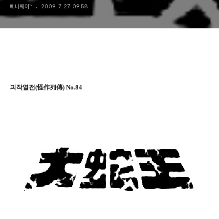
페니웨이™
2009. 7. 27. 09:58
괴작열전(怪作列傳) No.84