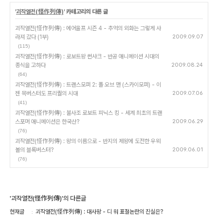
'
괴작열전(怪作列傳)
' 카테고리의 다른 글
괴작열전(怪作列傳) : 에어울프 시즌 4 - 추억의 외화는 그렇게 사
라져 갔다 (1부)
2009.09.07
(115)
괴작열전(怪作列傳) : 로보트왕 썬샤크 - 반공 애니메이션 시대의
종식을 고하다
2009.08.24
(64)
괴작열전(怪作列傳) : 트랜스모퍼 2: 폴 오브 맨 (스카이모퍼) - 이
젠 목버스터도 프리퀄의 시대
2009.07.06
(41)
괴작열전(怪作列傳) : 불사조 로보트 피닉스 킹 - 세계 최초의 트랜
스포머 애니메이션은 한국산?
2009.06.29
(76)
괴작열전(怪作列傳) : 왕의 이름으로 - 반지의 제왕에 도전한 우웨
볼의 블록버스터?
2009.06.01
(76)
'괴작열전(怪作列傳)'의 다른글
현재글
괴작열전(怪作列傳) : 대사왕 - 디 워 표절논란의 진실은?