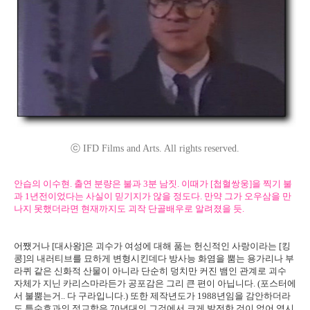
ⓒ IFD Films and Arts. All rights reserved.
안습의 이수현. 출연 분량은 불과 3분 남짓. 이때가 [첩혈쌍웅]을 찍기 불
과 1년전이었다는 사실이 믿기지가 않을 정도다. 만약 그가 오우삼을 만
나지 못했더라면 현재까지도 괴작 단골배우로 알려졌을 듯.
어쨌거나 [대사왕]은 괴수가 여성에 대해 품는 헌신적인 사랑이라는 [킹
콩]의 내러티브를 묘하게 변형시킨데다 방사능 화염을 뿜는 용가리나 부
라퀴 같은 신화적 산물이 아니라 단순히 덩치만 커진 뱀인 관계로 괴수
자체가 지닌 카리스마라든가 공포감은 그리 큰 편이 아닙니다. (포스터에
서 불뿜는거.. 다 구라입니다.) 또한 제작년도가 1988년임을 감안하더라
도 특수효과의 정교함은 70년대의 그것에서 크게 발전한 것이 없어 역시