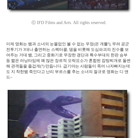
ⓒ IFD Films and Arts. All rights reserved.
이제 영화는 뱀과 소녀의 눈물없인 볼 수 없는 우정(은 개뿔!), 무려 공군
전투기가 3대나 출연하는 스펙터클, 댐을 비롯해 도심파괴의 진수를 보
여주는 거대 뱀, 그리고 중화기로 무장한 갱단과 특수부대의 한판 승부
등 짧은 러닝타임에 꽤 많은 장르적 오락요소가 혼합된 잡탕찌개로 돌변
해 관객들을 즐겁게(?) 만듭니다. 급기야는 사람들이 죽어 나자빠지는데
도 지 착한뱀 죽인다고 난리 부르스를 추는 소녀의 절규로 영화는 디 앤
드~