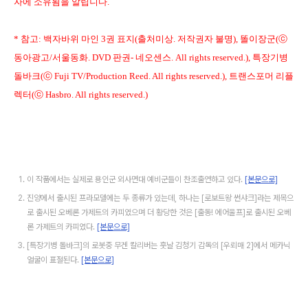
자에 소유됨을 알립니다.
* 참고: 백자바위 마인 3권 표지(출처미상. 저작권자 불명), 똘이장군(ⓒ
동아광고/서울동화. DVD 판권- 네오센스. All rights reserved.), 특장기병
돌바크(ⓒ Fuji TV/Production Reed. All rights reserved.), 트랜스포머 리플
렉터(ⓒ Hasbro. All rights reserved.)
이 작품에서는 실제로 용인군 외사면대 예비군들이 찬조출연하고 있다.
[본문으로]
진양에서 출시된 프라모델에는 두 종류가 있는데, 하나는 [로보트왕 썬샤크]라는 제목으
로 출시된 오베론 가제트의 카피였으며 더 황당한 것은 [출동! 에어울프]로 출시된 오베
론 가제트의 카피였다.
[본문으로]
[특장기병 돌바크]의 로봇중 무겐 칼리버는 훗날 김청기 감독의 [우뢰매 2]에서 메카닉
얼굴이 표절된다.
[본문으로]