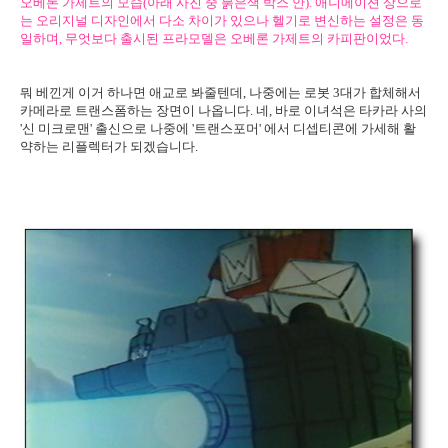
오베론 가제트의 모습(아래 사진 중 붉은색 박스 안). 애니메이션 상으로
는 오리지널 디자인에서 다소 차이가 있으나 헬기로 변신하는 설정은 동
일하며, 무엇보다 출시된 프라모델은 오베론 가제트의 카피판이었다.
뭐 베낀게 이거 하나면 애교로 봐줄텐데, 나중에는 로봇 3대가 합체해서
카메라로 트랜스폼하는 장면이 나옵니다. 네, 바로 이녀석은 타카라 사의
'신 미크로맨' 출신으로 나중에 '트랜스포머' 에서 디셉티콘에 가세해 활
약하는 리플렉터가 되겠습니다.