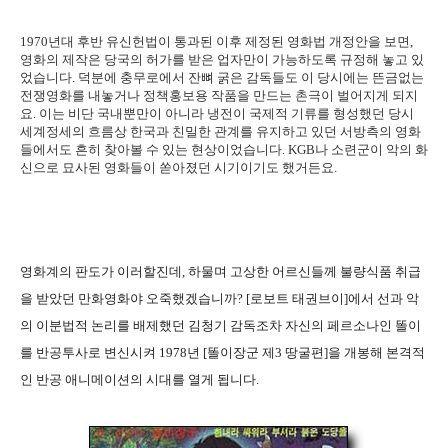
1970년대 후반 유신헌법이 통과된 이후 제정된 영화법 개정안을 보면,
영화의 제작은 당국의 허가를 받은 업자만이 가능하도록 규정해 놓고 있
었습니다. 덕분에 충무로에서 잔뼈 굵은 감독들도 이 당시에는 뜬금없는
전쟁영화를 내놓거나 정책홍보용 작품을 만드는 촌극이 벌어지게 되지
요. 이는 비단 국내뿐만이 아니라 냉전이 국제적 기류를 형성했던 당시
세계정세의 흐름상 한국과 친밀한 관계를 유지하고 있던 서방측의 영화
들에서도 흔히 찾아볼 수 있는 현상이었습니다. KGB나 소련군이 악의 화
신으로 묘사된 영화들이 쏟아졌던 시기이기도 했거든요.
영화계의 판도가 이러할진데, 하물며 고상한 어르신들께 불량식품 취급
을 받았던 만화영화야 오죽했겠습니까? [로보트 태권브이]에서 선과 악
의 이분법적 논리를 배제했던 김청기 감독조차 자신의 페르소나인 똘이
를 반공투사로 변신시켜 1978년 [똘이장군 제3 땅굴편]을 개봉해 본격적
인 반공 애니메이션의 시대를 열게 됩니다.