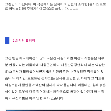
그뿐만이 아닙니다. 이 작품에서는 심지어 지난번에 소개한 [불사조 로보
트 피닉스킹]의 주제가가 BGM으로 쓰입니다. ㅡㅡ;;
2.최악의 퀄리티
그간 반공 애니메이션이 많이 나온건 사실이지만 이전의 작품들은 대부
분 반공이라는 이름하에 '재향군인회'니 '대한반공청년회'니 하는 막강한
(?) 스폰서가 달라붙어서인지 퀄리티만큼은 꽤나 괜찮았던 작품들이 많
습니다. 하지만 [로보트왕 썬샤크]는 실사를 도입한 것 자체가 그 의도를
의심스럽게 할만큼 저예산의 냄새가 팍팍 풍깁니다. 이를테면, 원래 붉은
색이었던 로봇이 다음 장면에서는 파란색으로 바뀌어 있다던지 하는 작
화의 무성의함은 이루 말할 수가 없습니다.