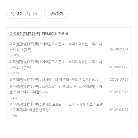
32
구독하기
'
괴작열전(怪作列傳)
' 카테고리의 다른 글
괴작열전(怪作列傳) : 에어울프 시즌 4 - 추억의 외화는 그렇게 사
라져 갔다 (2부)
2009.09.14
(107)
괴작열전(怪作列傳) : 에어울프 시즌 4 - 추억의 외화는 그렇게 사
라져 갔다 (1부)
2009.09.07
(115)
괴작열전(怪作列傳) : 대사왕 - 디 워 표절논란의 진실은?
2009.07.27
(57)
괴작열전(怪作列傳) : 트랜스모퍼 2: 폴 오브 맨 (스카이모퍼) - 이
젠 목버스터도 프리퀄의 시대
2009.07.06
(41)
괴작열전(怪作列傳) : 불사조 로보트 피닉스 킹 - 세계 최초의 트랜
스포머 애니메이션은 한국산?
2009.06.29
(76)