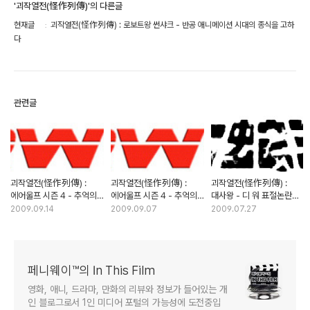
'괴작열전(怪作列傳)'의 다른글
현재글
괴작열전(怪作列傳) : 로보트왕 썬샤크 - 반공 애니메이션 시대의 종식을 고하
다
관련글
괴작열전(怪作列傳) :
괴작열전(怪作列傳) :
괴작열전(怪作列傳) :
에어울프 시즌 4 - 추억의
에어울프 시즌 4 - 추억의
대사왕 - 디 워 표절논란의
외화는 그렇게 사라져 갔다
외화는 그렇게 사라져 갔다
진실은?
2009.09.14
2009.09.07
2009.07.27
(2부)
(1부)
페니웨이™의 In This Film
영화, 애니, 드라마, 만화의 리뷰와 정보가 들어있는 개
인 블로그로서 1인 미디어 포털의 가능성에 도전중입