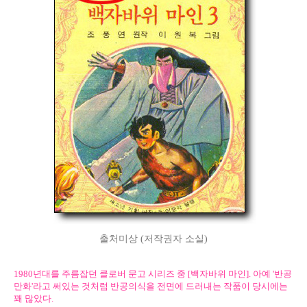
출처미상 (저작권자 소실)
1980년대를 주름잡던 클로버 문고 시리즈 중 [백자바위 마인]. 아예 '반공
만화'라고 써있는 것처럼 반공의식을 전면에 드러내는 작품이 당시에는
꽤 많았다.