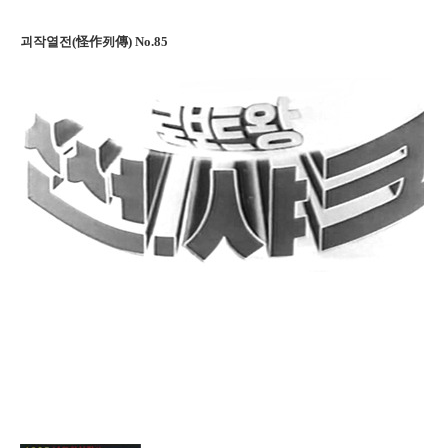
괴작열전(怪作列傳) No.85