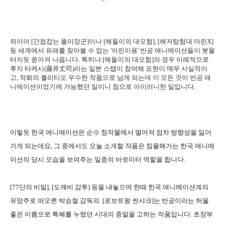
뒤이어 [간첩잡는 똘이장군]이나 [해돌이의 대모험], [해저탐험대 마린X]
등 세계에서 유래를 찾아볼 수 없는 '어린이용' 반공 애니메이션들이 봇물
터지듯 쏟아져 나옵니다. 특히나 [해돌이의 대모험]의 경우 이례적으로
후지 타케시(藤井丈司)라는 일본 스탭이 참여해 표현이 매우 사실적이
고, 작화의 퀄리티도 우수한 작품으로 남게 되는데 이 모든 것이 반공 애
니메이션이었기에 가능했던 일이니 참으로 아이러니한 일입니다.
이렇듯 한국 애니메이션은 순수 창작물에서 멀어져 점차 방향성을 잃어
가게 되는데요, 그 중에서도 오늘 소개할 작품은 침몰해가는 한국 애니메
이션의 당시 모습을 보여주는 일종의 바로미터 역할을 합니다.
[77단의 비밀], [도깨비 감투] 등을 내놓으며 한때 한국 애니메이션계의
유망주로 떠오른 박승철 감독의 [로보트왕 썬샤크]는 반공이라는 허울
좋은 이름으로 특혜를 누렸던 시대의 종말을 고하는 작품입니다. 초장부