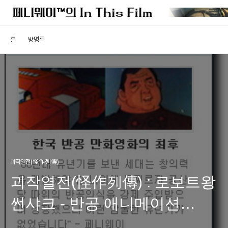
홈
방명록
괴작열전(怪作列傳)
괴작열전(怪作列傳) : 로보트왕
썬샤크 - 반공 애니메이션
시대의 종식을 고하다