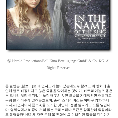
ⓒ Herold Productions/Boll Kino Beteiligungs GmbH & Co. KG. All
Rights Reserved.
론 펄먼은 [헬보이]로 꽤 인지도가 높아졌는데도 뭐할려고 이 영화에 출
연해 별로 비장하지도 않은 죽음을 맞이하는 것이며, 버트 레이놀즈 옹은
숀 코네리 처럼 품위있는 노장 배우의 멋진 모습을 기대했건만 어쩌자고
우웨 볼의 마수에 말려들었으며, 존-리스 데이비스는 이따구 영화 하나
찍자고 [인디아나 존스 4]를 포기한 것인지.. 정말 알다가도 모를 일입니
다. 영화속에서 비중이 거의 없는 크리스타나 로큰은 감독한테 약점이라
도 잡혔을라나요? 왜 자꾸 우웨 볼 영화에 그 이쁘장한 얼굴을 디미는겨..