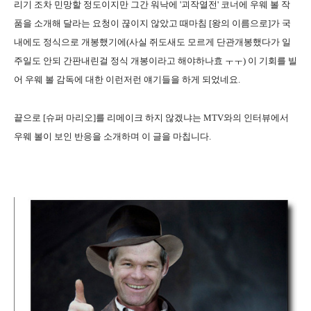
리기 조차 민망할 정도이지만 그간 워낙에 '괴작열전' 코너에 우웨 볼 작
품을 소개해 달라는 요청이 끊이지 않았고 때마침 [왕의 이름으로]가 국
내에도 정식으로 개봉했기에(사실 쥐도새도 모르게 단관개봉했다가 일
주일도 안되 간판내린걸 정식 개봉이라고 해야하나효 ㅜㅜ) 이 기회를 빌
어 우웨 볼 감독에 대한 이런저런 얘기들을 하게 되었네요.
끝으로 [슈퍼 마리오]를 리메이크 하지 않겠냐는 MTV와의 인터뷰에서
우웨 볼이 보인 반응을 소개하며 이 글을 마칩니다.