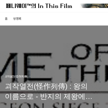
홈
방명록
괴작열전(怪作列傳)
괴작열전(怪作列傳) : 왕의
이름으로 - 반지의 제왕에
도전한 우웨 볼의 블록버스터?