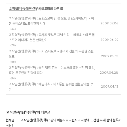
'
괴작열전(怪作列傳)
' 카테고리의 다른 글
괴작열전(怪作列傳) : 트랜스모퍼 2: 폴 오브 맨 (스카이모퍼) - 이
젠 목버스터도 프리퀄의 시대
2009.07.06
(41)
괴작열전(怪作列傳) : 불사조 로보트 피닉스 킹 - 세계 최초의 트랜
스포머 애니메이션은 한국산?
2009.06.29
(76)
괴작열전(怪作列傳) : 터키 스타트렉 - 충격과 전율의 무판권 스핀
오프
2009.05.13
(56)
괴작열전(怪作列傳) : 블랙 벨트 존스 - 이소룡의 흑인버전 짐 켈리,
흑인 무도인의 전형이 되다
2009.04.28
(34)
괴작열전(怪作列傳) : 쾌권괴초 - 이소룡을 꿈꾸는 열혈남아들
(5
2009.04.13
0)
'괴작열전(怪作列傳)'의 다른글
현재글
괴작열전(怪作列傳) : 왕의 이름으로 - 반지의 제왕에 도전한 우웨 볼의 블록버
스터?