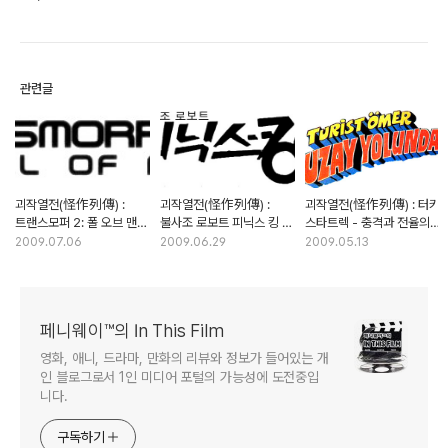
관련글
괴작열전(怪作列傳) :
괴작열전(怪作列傳) :
괴작열전(怪作列傳) : 터키
트랜스모퍼 2: 폴 오브 맨
불사조 로보트 피닉스 킹 -
스타트렉 - 충격과 전율의
(스카이모퍼) - 이젠
세계 최초의 트랜스포머
무판권 스핀오프
2009.07.06
2009.06.29
2009.05.13
목버스터도 프리퀄의 시대
애니메이션은 한국산?
페니웨이™의 In This Film
영화, 애니, 드라마, 만화의 리뷰와 정보가 들어있는 개
인 블로그로서 1인 미디어 포털의 가능성에 도전중입
니다.
구독하기