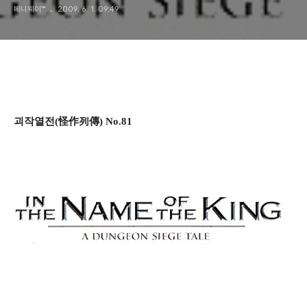
페니웨이™
2009. 6. 1. 09:49
괴작열전(怪作列傳) No.81