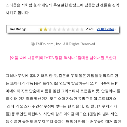
스러움은 저처럼 원작 게임의 후덜덜한 완성도에 감동했던 팬들을 경악
시키고 맙니다.
ⓒ IMDb.com, Inc. All Rights Reserved.
[어둠 속에 나홀로]의 IMDB 평점. 역시나 2점대를 넘어서질 못한다.
그러나 무엇에 홀리기라도 한 듯, 같은해 우웨 볼은 게임을 원작으로 만
든 또하나의 작품 [블러드레인]을 연달아 발표하는데요, 이 작품에는 [터
미네이터 3]로 단숨에 이름을 알린 크리스타나 로큰을 비롯, 안젤리나 졸
리 이래 연기력과 액션연기 모두 소화 가능한 유망주 미셸 로드리게스,
[간디]의 오스카 주연상 수상에 빛나는 벤 킹슬리, [킬 빌], [저수지의 개
들] 등 쿠엔틴 타란티노 사단의 감초 마이클 매드슨, [팬텀]의 빌리 제인
등 이름만 들어도 도무지 우웨 볼과는 매칭이 안되는 배우들이 대거 출연