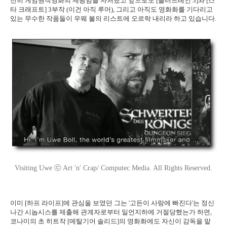
전히 게임원작영화의 제왕임을 자처했고 앞으로도 [블러드레인 3]와 [스
타 크래프트] 3부작 (이건 아직 루머), 그리고 아직도 영화화를 기다리고
있는 무수한 작품들이 우웨 볼의 리스트에 오르락 내리라 하고 있습니다.
Visiting Uwe ⓒ Art 'n' Crap/ Computec Media. All Rights Reserved.
이미 [하프 라이프]에 관심을 보였던 그는 '고든이 사랑에 빠진다'는 정신
나간 시놉시스를 제출해 관계자로부터 일언지하에 거절당했는가 하면,
코나미의 초 히트작 [메탈기어 솔리드]의 영화화에도 자신이 감독을 맡