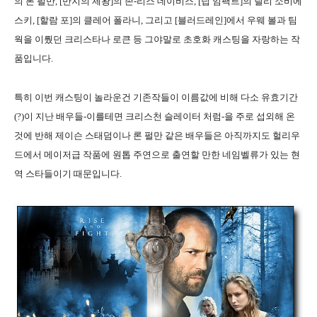
의 론 펄만, [반지의 제왕]의 존-리스 데이비스, [딥 임팩트]의 릴리 소비에
스키, [할람 포]의 클레어 폴라니, 그리고 [블러드레인]에서 우웨 볼과 팀
웍을 이뤘던 크리스타나 로큰 등 그야말로 초호화 캐스팅을 자랑하는 작
품입니다.
특히 이번 캐스팅이 놀라운건 기존작들이 이름값에 비해 다소 유효기간
(?)이 지난 배우들-이를테면 크리스천 슬레이터 처럼-을 주로 섭외해 온
것에 반해 제이슨 스태덤이나 론 펄만 같은 배우들은 아직까지도 헐리우
드에서 메이저급 작품에 원톱 주연으로 출연할 만한 네임벨류가 있는 현
역 스타들이기 때문입니다.