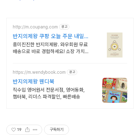
http://m.coupang.com
광고
반지의제왕 쿠팡 오늘 주문 내일
도착
흥미진진한 반지의제왕. 와우회원 무료
배송으로 바로 경험하세요! 소장 가치
높은 명작들을 합리적인 가격에! 전설의
모험을 떠날 시간!
https://m.wendybook.com
광고
반지의제왕 웬디북
직수입 영어원서 전문서점, 영어동화,
챕터북, 리더스 파격할인, 빠른배송
19
구독하기