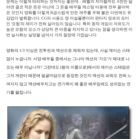
문제는 이렇게 따라하는 것까지는 좋은데... 레벨의 차이랄까요. 6천만 달
러면 결코 적은 돈은 아닌데 그 돈을 배우들 캐스팅 비용에 전부 꼴아박
은 것인지 영화를 이렇게 B급스럽게 만든 재주를 우웨 볼은 이번에도 유
감없이 발휘합니다. CG의 사용도 영 어설플뿐더러 판타지 장르의 묘미
인 '모험'의 재미가 전혀 살아있지 않습니다. 특히 원작 게임이 자유도가
높은 모험의 요소가 상당히 큰 비중을 차지하고 있다는 점을 생각하면 이
번 실사화는 실망을 넘어서 거의 절망에 가깝습니다.
영화의 1/3 이상은 전투씬과 액션으로 채워져 있는데, 사실 제이슨 스태
덤이 누굽니까. 서양 배우들 중에서는 그나마 액션의 '가오'가 제대로 나
오는 배우 아닙니까? 그런데도 [왕의 이름으로]에서의 제이슨 스태덤은
그저 게런티 때문에 얼굴마담으로 등장한 것인지 액션의 파워도 전혀 느
껴지지 않고 액션배우치고는 연기력이 꽤 좋은 배우임에도 성의없는 연
기를 펼칩니다.