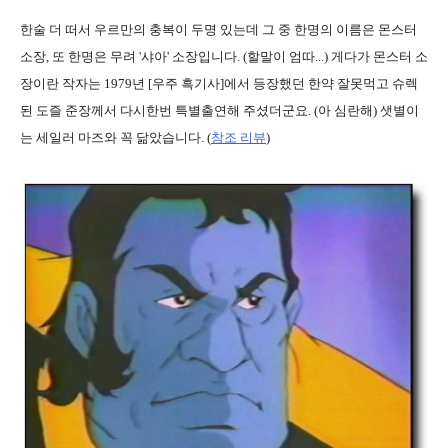
한술 더 떠서 우르만의 충복이 두명 있는데 그 중 한명의 이름은 몬스터
소장, 또 한명은 무려 '샤아' 소장입니다. (할말이 엄따...) 게다가 몬스터 소
장이란 작자는 1979년 [우주 흑기사]에서 등장했던 한약 잘못먹고 슈렉
된 도즐 준장께서 다시한번 특별출연해 주셨더군요. (아 심란해) 샛별이
는 세일러 마즈와 꼭 닮았습니다. (
참조 리뷰
)