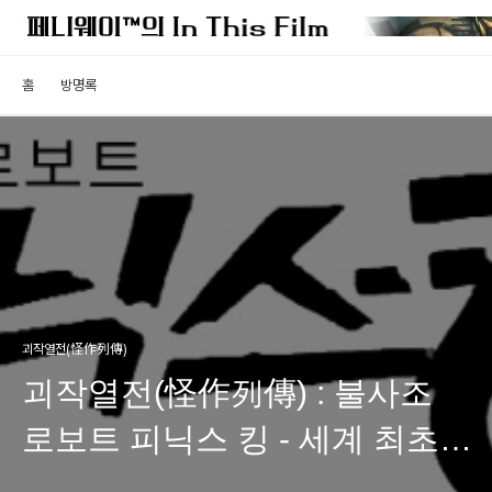
홈
방명록
괴작열전(怪作列傳)
괴작열전(怪作列傳) : 불사조
로보트 피닉스 킹 - 세계 최초의
트랜스포머 애니메이션은