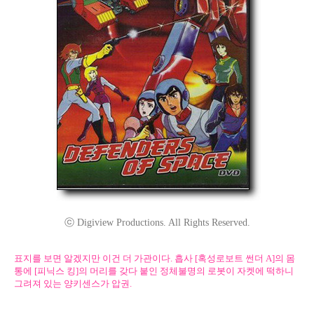
ⓒ Digiview Productions. All Rights Reserved.
표지를 보면 알겠지만 이건 더 가관이다. 흡사 [혹성로보트 썬더 A]의 몸
통에 [피닉스 킹]의 머리를 갖다 붙인 정체불명의 로봇이 자켓에 떡하니
그려져 있는 양키센스가 압권.