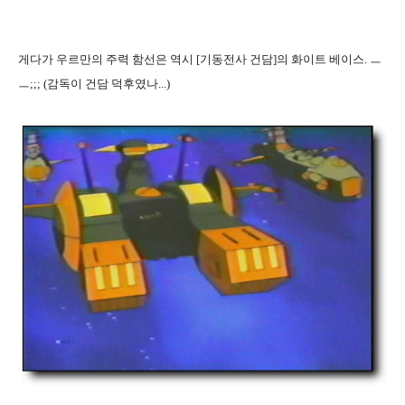
게다가 우르만의 주력 함선은 역시 [기동전사 건담]의 화이트 베이스. ㅡ
ㅡ;;; (감독이 건담 덕후였나...)