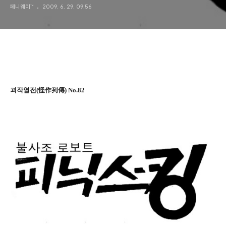
페니웨이™
2009. 6. 29. 09:56
한국산?
괴작열전(怪作列傳) No.82