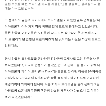
일본 로봇을 베낀 프라모델 카피를 사용한 만큼 정상적인 상부상조의 형
태는 아니었던 겁니다.
그 중에서도 일본의 타카라에서 프라모델을 카피했던 일부 업체들은 '다
이아크론'의 여러 가지 짝퉁 버전을 알게 모르게 판매하고 있었습니다.
물론 한국의 어린이들은 자신들이 갖고 노는 장난감이 훗날 '트랜스포
머'로 불리게 될 엄청난 프랜차이즈가 될 것이라는 사실은 까맣게 모르고
있었지요.
당시 양질의 프라모델을 생산하던 진양과학 교재사도 그런 완구회사 중
하나였는데요, 비교적 완성도가 높았던 완구의 판매고를 높이기 위해 다
이아크론의 '파이어 트럭 (Fire Truck)'을 모델로 한 어떤 작품을 [슈퍼특급
마징가7]이나 [슈퍼 마징가3] 같은 짝퉁 표절 애니메이션으로 연명하던
대광기획에 의뢰하게 됩니다. 다른 회사의 프라모델을 몰래 판매하려는
마인드의 스폰서와 무판권 짝퉁의 산실인 제작사가 만났으니 그 작품이
뭐가 되었겠습니까?