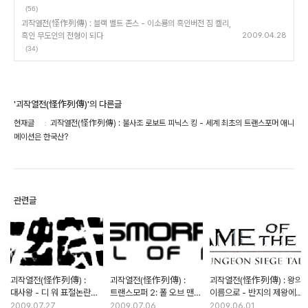
(56)
괴작열전(怪作列傳) : 블랙 벨트 존스 - 이소룡의 흑인버전 짐 켈리,
흑인 무도인의 전형이 되다
2009.04.28
(34)
'괴작열전(怪作列傳)'의 다른글
현재글
괴작열전(怪作列傳) : 불사조 로보트 피닉스 킹 - 세계 최초의 트랜스포머 애니
메이션은 한국산?
관련글
괴작열전(怪作列傳) :
괴작열전(怪作列傳) :
괴작열전(怪作列傳) : 왕의
대사왕 - 디 워 표절논란의
트랜스모퍼 2: 폴 오브 맨
이름으로 - 반지의 제왕에
진실은?
(스카이모퍼) - 이젠
도전한 우웨 볼의
2009.07.27
2009.07.06
2009.06.01