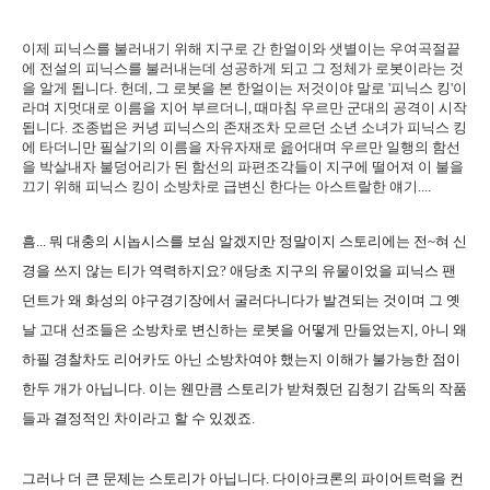
이제 피닉스를 불러내기 위해 지구로 간 한얼이와 샛별이는 우여곡절끝
에 전설의 피닉스를 불러내는데 성공하게 되고 그 정체가 로봇이라는 것
을 알게 됩니다. 헌데, 그 로봇을 본 한얼이는 저것이야 말로 '피닉스 킹'이
라며 지멋대로 이름을 지어 부르더니, 때마침 우르만 군대의 공격이 시작
됩니다. 조종법은 커녕 피닉스의 존재조차 모르던 소년 소녀가 피닉스 킹
에 타더니만 필살기의 이름을 자유자재로 읊어대며 우르만 일행의 함선
을 박살내자 불덩어리가 된 함선의 파편조각들이 지구에 떨어져 이 불을
끄기 위해 피닉스 킹이 소방차로 급변신 한다는 아스트랄한 얘기....
흠... 뭐 대충의 시놉시스를 보심 알겠지만 정말이지 스토리에는 전~혀 신
경을 쓰지 않는 티가 역력하지요? 애당초 지구의 유물이었을 피닉스 팬
던트가 왜 화성의 야구경기장에서 굴러다니다가 발견되는 것이며 그 옛
날 고대 선조들은 소방차로 변신하는 로봇을 어떻게 만들었는지, 아니 왜
하필 경찰차도 리어카도 아닌 소방차여야 했는지 이해가 불가능한 점이
한두 개가 아닙니다. 이는 웬만큼 스토리가 받쳐줬던 김청기 감독의 작품
들과 결정적인 차이라고 할 수 있겠죠.
그러나 더 큰 문제는 스토리가 아닙니다. 다이아크론의 파이어트럭을 컨