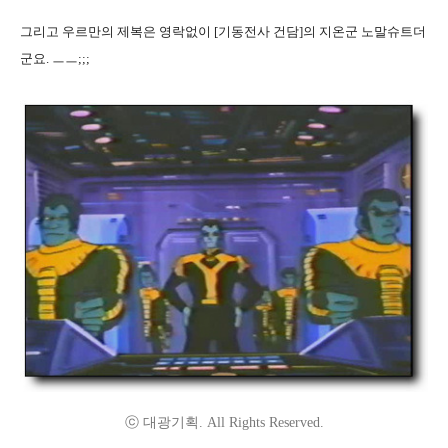
그리고 우르만의 제복은 영락없이 [기동전사 건담]의 지온군 노말슈트더
군요. ㅡㅡ;;;
ⓒ 대광기획. All Rights Reserved.