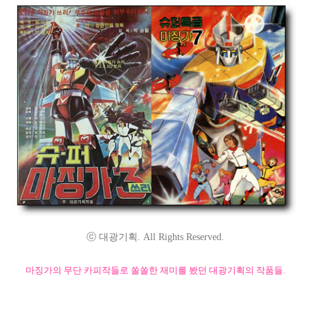
ⓒ 대광기획. All Rights Reserved.
마징가의 무단 카피작들로 쏠쏠한 재미를 봤던 대광기획의 작품들.