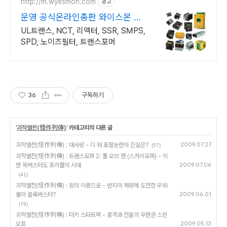
http://m.wyesmon.com
광고
운영 공식온라인총판 와이스몬 계
산서발행 대량구매 상담환영
UL트랜스, NCT, 리액터, SSR, SMPS,
SPD, 노이즈필터, 트랜스포머
36
구독하기
'
괴작열전(怪作列傳)
' 카테고리의 다른 글
괴작열전(怪作列傳) : 대사왕 - 디 워 표절논란의 진실은?
2009.07.27
(57)
괴작열전(怪作列傳) : 트랜스모퍼 2: 폴 오브 맨 (스카이모퍼) - 이
젠 목버스터도 프리퀄의 시대
2009.07.06
(41)
괴작열전(怪作列傳) : 왕의 이름으로 - 반지의 제왕에 도전한 우웨
볼의 블록버스터?
2009.06.01
(76)
괴작열전(怪作列傳) : 터키 스타트렉 - 충격과 전율의 무판권 스핀
오프
2009.05.13