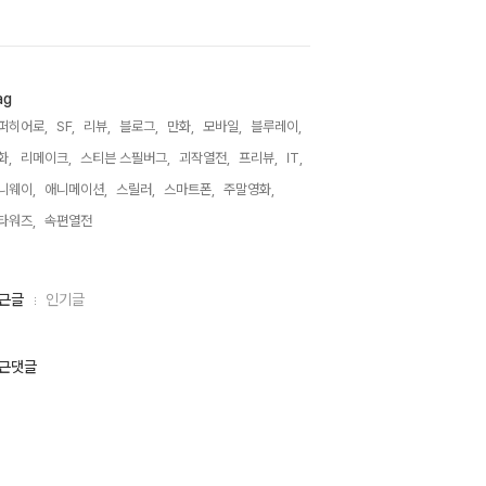
ag
퍼히어로,
SF,
리뷰,
블로그,
만화,
모바일,
블루레이,
화,
리메이크,
스티븐 스필버그,
괴작열전,
프리뷰,
IT,
니웨이,
애니메이션,
스릴러,
스마트폰,
주말영화,
타워즈,
속편열전,
근글
인기글
근댓글