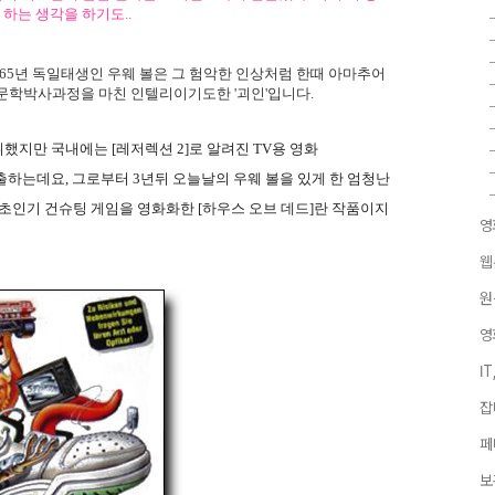
 하는 생각을 하기도..
965년 독일태생인 우웨 볼은 그 험악한 인상처럼 한때 아마추어
문학박사과정을 마친 인텔리이기도한 '괴인'입니다.
으로 데뷔했지만 국내에는 [레저렉션 2]로 알려진 TV용 영화
 진출하는데요, 그로부터 3년뒤 오늘날의 우웨 볼을 있게 한 엄청난
 초인기 건슈팅 게임을 영화화한 [하우스 오브 데드]란 작품이지
영
웹
원
영
I
잡
페
보