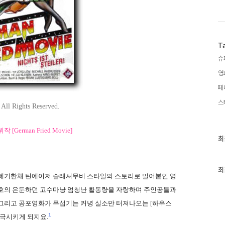
T
슈
영
페
스
All Rights Reserved.
[German Fried Movie]
최
최
근
글
과
인
최
 폐기한채 틴에이저 슬래셔무비 스타일의 스토리로 밀어붙인 영
기
글
강호의 은둔하던 고수마냥 엄청난 활동량을 자랑하며 주인공들과
 그리고 공포영화가 무섭기는 커녕 실소만 터져나오는 [하우스
1
등극시키게 되지요.