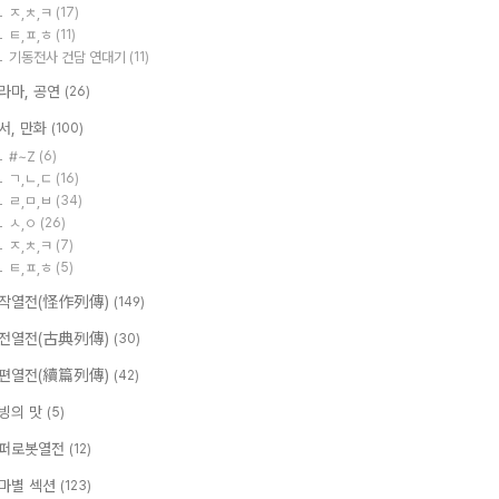
ㅈ,ㅊ,ㅋ
(17)
ㅌ,ㅍ,ㅎ
(11)
기동전사 건담 연대기
(11)
라마, 공연
(26)
서, 만화
(100)
#~Z
(6)
ㄱ,ㄴ,ㄷ
(16)
ㄹ,ㅁ,ㅂ
(34)
ㅅ,ㅇ
(26)
ㅈ,ㅊ,ㅋ
(7)
ㅌ,ㅍ,ㅎ
(5)
작열전(怪作列傳)
(149)
전열전(古典列傳)
(30)
편열전(續篇列傳)
(42)
빙의 맛
(5)
퍼로봇열전
(12)
마별 섹션
(123)