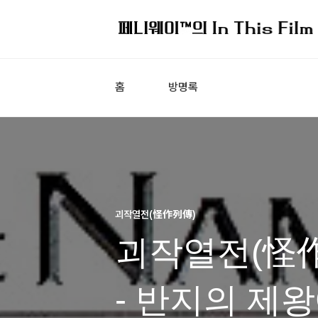
홈
방명록
괴작열전(怪作列傳)
괴작열전(怪作
- 반지의 제