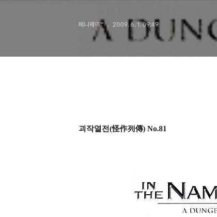
블록버스터?
페니웨이™
2009. 6. 1. 09:49
괴작열전(怪作列傳) No.81