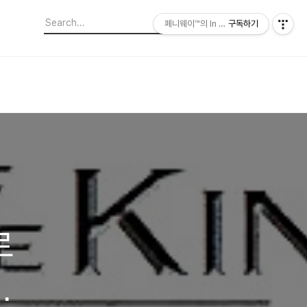
페니웨이™의 In This Film
구독하기
로