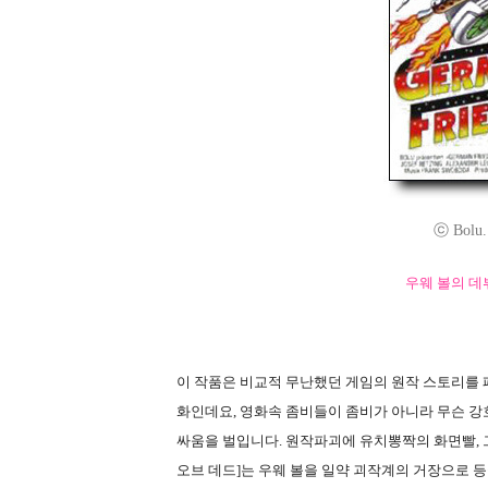
ⓒ Bolu. 
우웨 볼의 데뷔작 
이 작품은 비교적 무난했던 게임의 원작 스토리를
화인데요, 영화속 좀비들이 좀비가 아니라 무슨 
싸움을 벌입니다. 원작파괴에 유치뽕짝의 화면빨,
오브 데드]는 우웨 볼을 일약 괴작계의 거장으로 