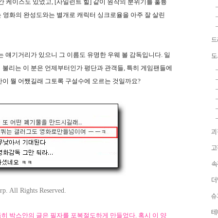
 케이스도 있었고, [사일런트 힐] 같이 원작의 분위기를 훌륭
]는 영화의 완성도와는 별개로 캐릭터 싱크로율을 아주 잘 살린
드
는 얘기거리가 있으니 그 이름도 유명한 우웨 볼 감독입니다. 일
도
 불리는 이 분은 언제부터인가 평단과 관객들, 특히 게임팬들에
 양반이 뭘 어쨌길래 그토록 구설수에 오르는 것일까요?
괴
고
속
더
. All Rights Reserved.
슈
테
 특히 박스안의 글은 필자를 포복절도하게 만들었다. 혹시 이 양