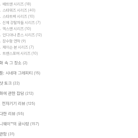
배트맨 시리즈
(18)
스타워즈 시리즈
(40)
스타트렉 시리즈
(10)
신체 강탈자들 시리즈
(7)
엑스맨 시리즈
(10)
인디아나 존스 시리즈
(12)
잠수함 연작
(9)
제이슨 본 시리즈
(7)
트랜스포머 시리즈
(10)
화 속 그 장소
(2)
툰: 시네마 그레피티
(15)
샷 토크
(22)
화에 관한 잡담
(212)
T, 전자기기 리뷰
(125)
다한 리뷰
(55)
니웨이™의 궁시렁
(157)
관함
(31)