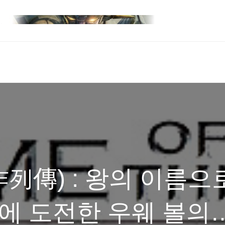
列傳) : 왕의 이름으
왕에 도전한 우웨 볼의