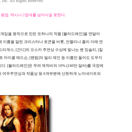
nc. All Rights Reserved.
B 평점. 역시나 2점대를 넘어서질 못한다.
은 게임을 원작으로 만든 또하나의 작품 [블러드레인]을 연달아
에 이름을 알린 크리스타나 로큰을 비롯, 안젤리나 졸리 이래 연
리게스, [간디]의 오스카 주연상 수상에 빛나는 벤 킹슬리, [킬
감초 마이클 매드슨, [팬텀]의 빌리 제인 등 이름만 들어도 도무지
 [블러드레인]은 무려 제작비의 10% (240만 달러)를 극장에
서 여우주연상과 작품상 등 6개부분에 산뜻하게 노미네이트되