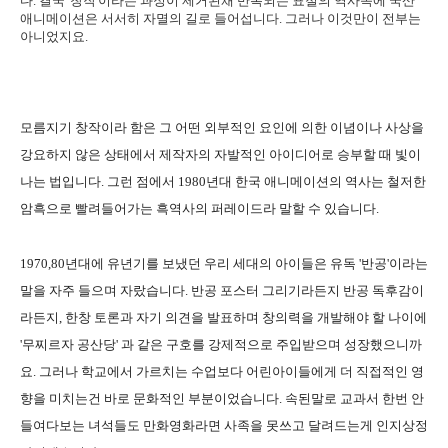
다. 결국 '창작'이라는 과정이 제거된채 반복되는 표절의 역사속에 국산
애니메이션은 서서히 자멸의 길로 들어섭니다. 그러나 이것만이 전부는
아니었지요.
모름지기 창작이라 함은 그 어떤 외부적인 요인에 의한 이념이나 사상을
강요하지 않은 상태에서 제작자의 자발적인 아이디어로 승부할 때 빛이
나는 법입니다. 그런 점에서 1980년대 한국 애니메이션의 역사는 철저한
암흑으로 빨려들어가는 흑역사의 퍼레이드라 말할 수 있습니다.
1970,80년대에 유년기를 보냈던 우리 세대의 아이들은 유독 '반공'이라는
말을 자주 들으며 자랐습니다. 반공 포스터 그리기라든지 반공 독후감이
라든지, 한창 토론과 자기 의견을 발표하며 창의력을 개발해야 할 나이에
'무찌르자 공산당' 과 같은 구호를 강제적으로 주입받으며 성장했으니까
요.
그러나 학교에서 가르치는 수업보다 어린아이들에게 더 직접적인 영
향을 미치는건 바로 문화적인 부분이었습니다. 속된말로 교과서 한번 안
들여다보는 녀석들도 만화영화라면 사족을 못쓰고 달려드는게 인지상정