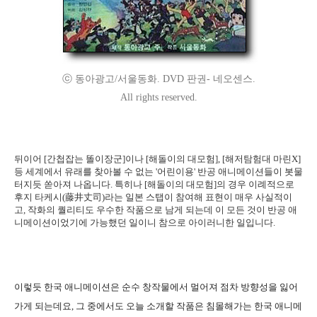
ⓒ 동아광고/서울동화. DVD 판권- 네오센스.
All rights reserved.
뒤이어 [간첩잡는 똘이장군]이나 [해돌이의 대모험], [해저탐험대 마린X]
등 세계에서 유래를 찾아볼 수 없는 '어린이용' 반공 애니메이션들이 봇물
터지듯 쏟아져 나옵니다. 특히나 [해돌이의 대모험]의 경우 이례적으로
후지 타케시(藤井丈司)라는 일본 스탭이 참여해 표현이 매우 사실적이
고, 작화의 퀄리티도 우수한 작품으로 남게 되는데 이 모든 것이 반공 애
니메이션이었기에 가능했던 일이니 참으로 아이러니한 일입니다.
이렇듯 한국 애니메이션은 순수 창작물에서 멀어져 점차 방향성을 잃어
가게 되는데요, 그 중에서도 오늘 소개할 작품은 침몰해가는 한국 애니메