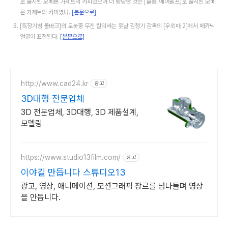
로 출시된 오베론 가제트의 카피였으며 더 황당한 것은 [출동! 에어울프]로 출시된 오베
론 가제트의 카피였다.
[본문으로]
[특장기병 돌바크]의 로봇중 무겐 칼리버는 훗날 김청기 감독의 [우뢰매 2]에서 메카닉
얼굴이 표절된다.
[본문으로]
http://www.cad24.kr
광고
3D대행 전문업체
3D 전문업체, 3D대행, 3D 제품설계,
모델링
https://www.studio13film.com/
광고
이야길 만듭니다 스튜디오13
광고, 영상, 애니메이션, 모션그래픽 장르를 넘나들며 영상
을 만듭니다.