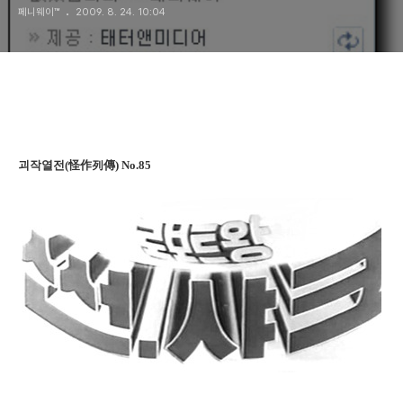
페니웨이™
2009. 8. 24. 10:04
괴작열전(怪作列傳) No.85