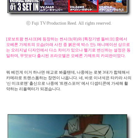
ⓒ Fuji TV/Production Reed. All rights reserved.
[로보트왕 썬샤크]에 등장하는 썬샤크(위)와 [특장기병 돌바크] 중에서
오베론 가제트의 모습(아래 사진 중 붉은색 박스 안). 애니메이션 상으로
는 오리지널 디자인에서 다소 차이가 있으나 헬기로 변신하는 설정은 동
일하며, 무엇보다 출시된 프라모델은 오베론 가제트의 카피판이었다.
뭐 베낀게 이거 하나면 애교로 봐줄텐데, 나중에는 로봇 3대가 합체해서
카메라로 트랜스폼하는 장면이 나옵니다. 네, 바로 이녀석은 타카라 사의
'신 미크로맨' 출신으로 나중에 '트랜스포머' 에서 디셉티콘에 가세해 활
약하는 리플렉터가 되겠습니다.