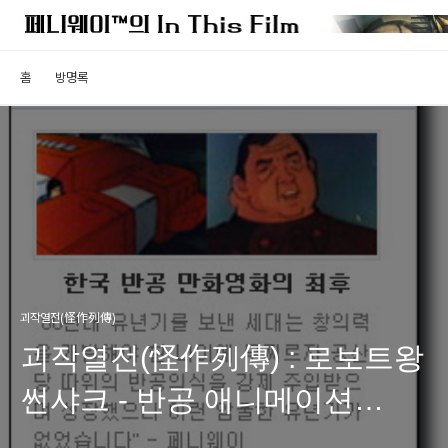
홈
방명록
괴작열전(怪作列傳)
괴작열전(怪作列傳) : 로보트왕
썬샤크 - 반공 애니메이션
시대의 종식을 고하다