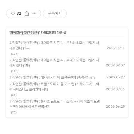
32
구독하기
'
괴작열전(怪作列傳)
' 카테고리의 다른 글
괴작열전(怪作列傳) : 에어울프 시즌 4 - 추억의 외화는 그렇게 사
라져 갔다 (2부)
2009.09.14
(107)
괴작열전(怪作列傳) : 에어울프 시즌 4 - 추억의 외화는 그렇게 사
라져 갔다 (1부)
2009.09.07
(115)
괴작열전(怪作列傳) : 대사왕 - 디 워 표절논란의 진실은?
2009.07.27
(57)
괴작열전(怪作列傳) : 트랜스모퍼 2: 폴 오브 맨 (스카이모퍼) - 이
젠 목버스터도 프리퀄의 시대
2009.07.06
(41)
괴작열전(怪作列傳) : 불사조 로보트 피닉스 킹 - 세계 최초의 트랜
스포머 애니메이션은 한국산?
2009.06.29
(76)