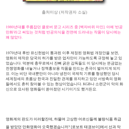
출처미상 (저작권자 소실)
1980년대를 주름잡던 클로버 문고 시리즈 중 [백자바위 마인]. 아예 '반공
만화'라고 써있는 것처럼 반공의식을 전면에 드러내는 작품이 당시에는
꽤 많았다.
1970년대 후반 유신헌법이 통과된 이후 제정된 영화법 개정안을 보면,
영화의 제작은 당국의 허가를 받은 업자만이 가능하도록 규정해 놓고 있
었습니다. 덕분에 충무로에서 잔뼈 굵은 감독들도 이 당시에는 뜬금없는
전쟁영화를 내놓거나 정책홍보용 작품을 만드는 촌극이 벌어지게 되지
요. 이는 비단 국내뿐만이 아니라 냉전이 국제적 기류를 형성했던 당시
세계정세의 흐름상 한국과 친밀한 관계를 유지하고 있던 서방측의 영화
들에서도 흔히 찾아볼 수 있는 현상이었습니다. KGB나 소련군이 악의 화
신으로 묘사된 영화들이 쏟아졌던 시기이기도 했거든요.
영화계의 판도가 이러할진데, 하물며 고상한 어르신들께 불량식품 취급
을 받았던 만화영화야 오죽했겠습니까? [로보트 태권브이]에서 선과 악