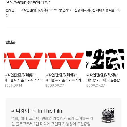
'괴작열전(怪作列傳)'의 다른글
현재글
괴작열전(怪作列傳) : 로보트왕 썬샤크 - 반공 애니메이션 시대의 종식을 고하
다
관련글
괴작열전(怪作列傳) :
괴작열전(怪作列傳) :
괴작열전(怪作列傳) :
에어울프 시즌 4 - 추억의
에어울프 시즌 4 - 추억의
대사왕 - 디 워 표절논란의
외화는 그렇게 사라져 갔다
외화는 그렇게 사라져 갔다
진실은?
2009.09.14
2009.09.07
2009.07.27
(2부)
(1부)
페니웨이™의 In This Film
영화, 애니, 드라마, 만화의 리뷰와 정보가 들어있는 개
인 블로그로서 1인 미디어 포털의 가능성에 도전중입