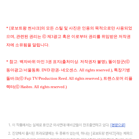
* [로보트왕 썬샤크]의 모든 스틸 및 사진은 인용의 목적으로만 사용되었
으며, 관련된 권리는 ⓒ 제3광고 혹은 이로부터 권리를 위임받은 저작권
자에 소유됨을 알립니다.
* 참고: 백자바위 마인 3권 표지(출처미상. 저작권자 불명), 똘이장군(ⓒ
동아광고/서울동화. DVD 판권- 네오센스. All rights reserved.), 특장기병
돌바크(ⓒ Fuji TV/Production Reed. All rights reserved.), 트랜스포머 리플
렉터(ⓒ Hasbro. All rights reserved.)
이 작품에서는 실제로 용인군 외사면대 예비군들이 찬조출연하고 있다.
[본문으로]
진양에서 출시된 프라모델에는 두 종류가 있는데, 하나는 [로보트왕 썬샤크]라는 제목으