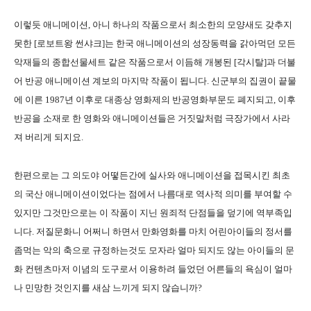
이렇듯 애니메이션, 아니 하나의 작품으로서 최소한의 모양새도 갖추지
못한 [로보트왕 썬샤크]는 한국 애니메이션의 성장동력을 갉아먹던 모든
악재들의 종합선물세트 같은 작품으로서 이듬해 개봉된 [각시탈]과 더불
어 반공 애니메이션 계보의 마지막 작품이 됩니다. 신군부의 집권이 끝물
에 이른 1987년 이후로 대종상 영화제의 반공영화부문도 폐지되고, 이후
반공을 소재로 한 영화와 애니메이션들은 거짓말처럼 극장가에서 사라
져 버리게 되지요.
한편으로는 그 의도야 어떻든간에 실사와 애니메이션을 접목시킨 최초
의 국산 애니메이션이었다는 점에서 나름대로 역사적 의미를 부여할 수
있지만 그것만으로는 이 작품이 지닌 원죄적 단점들을 덮기에 역부족입
니다. 저질문화니 어쩌니 하면서 만화영화를 마치 어린아이들의 정서를
좀먹는 악의 축으로 규정하는것도 모자라 얼마 되지도 않는 아이들의 문
화 컨텐츠마저 이념의 도구로서 이용하려 들었던 어른들의 욕심이 얼마
나 민망한 것인지를 새삼 느끼게 되지 않습니까?