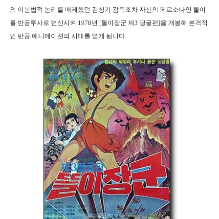
의 이분법적 논리를 배제했던 김청기 감독조차 자신의 페르소나인 똘이
를 반공투사로 변신시켜 1978년 [똘이장군 제3 땅굴편]을 개봉해 본격적
인 반공 애니메이션의 시대를 열게 됩니다.