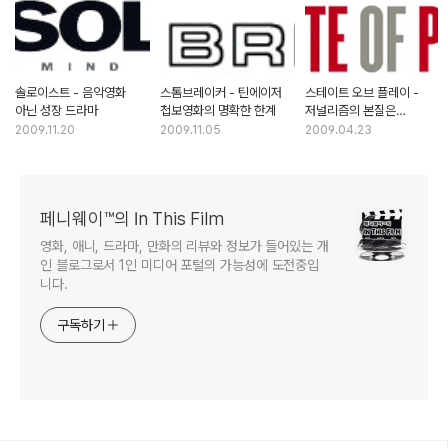
솔로이스트 - 음악영화
스톰브레이커 - 틴에이저
스테이트 오브 플레이 -
아닌 성장 드라마
첩보영화의 명확한 한계
저널리즘의 본질은
진실추구인가, 선정성인가
2009.11.20
2009.11.05
2009.04.23
페니웨이™의 In This Film
영화, 애니, 드라마, 만화의 리뷰와 정보가 들어있는 개
인 블로그로서 1인 미디어 포털의 가능성에 도전중입
니다.
구독하기