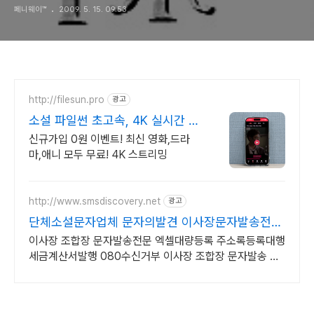
페니웨이™
2009. 5. 15. 09:53
http://filesun.pro
광고
소설 파일썬 초고속, 4K 실시간 보
기!
신규가입 0원 이벤트! 최신 영화,드라
마,애니 모두 무료! 4K 스트리밍
http://www.smsdiscovery.net
광고
단체소설문자업체 문자의발견 이사장문자발송전문
문자의발견
이사장 조합장 문자발송전문 엑셀대량등록 주소록등록대행
세금계산서발행 080수신거부 이사장 조합장 문자발송 전
문업체 엑섹대량등록,주소록대행등록,발송대행,24시고객
센터