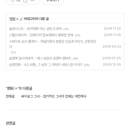
13
구독하기
'
영화
>
ㅅ
' 카테고리의 다른 글
솔로이스트 - 음악영화 아닌 성장 드라마
2009.11.20
(16)
스톰브레이커 - 틴에이저 첩보영화의 명확한 한계
2009.11.05
(25)
스테이트 오브 플레이 - 저널리즘의 본질은 진실추구인가, 선정성인
가
2009.04.23
(21)
슬럼독 밀리어네어 - 대니 보일의 로맨틱 판타지
2009.03.20
(36)
순정만화 - 4人4色, 그 남자 그 여자의 사랑스런 이야기
2008.12.05
(19)
'영화/ㅅ'의 다른글
현재글
싸이보그 그녀 - 엽기적인 그녀의 잔재는 여전하다
관련글