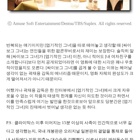
ⓒ Amuse Soft Entertainment/Dentsu/TBS/Suplex. All rights reserved.
반복되는 얘기이지만 [엽기적인 그녀]을 따로 떼어놓고 생각할 때 [싸이
보그 그녀]는 연인들을 위한 팝콘무비로서의 재미는 보장한다. 솔직히 말
해 [싸이보그 그녀]가 [엽기적인 그녀] 이전, 아니 적어도 [내 여자친구를
소개합니다]보다 먼저 공개되었더라면 이 영화에 대한 시각은 꽤나 우호
적이었을지도 모른다. [싸이보그 그녀]를 곱게 볼 수 없는 이유는 헤어날
생각이 없는 곽재용 감독의 메너리즘 때문이지, 영화 자체의 완성도가 크
게 떨어져서가 아니기 때문이다.
어쨌거나 곽재용 감독은 한 인터뷰에서 [엽기적인 그녀]에서 크게 자유
로울 수 없는 이 작품의 태생적 한계를 자신이 의도한 것이라고 하면서
이를 만족스럽게 여기는 발언을 한것으로보아 앞으로도 당분간은 [엽기
적인 그녀]의 잔재에서 벗어날 생각은 없는 듯 하다.
P.S : 클라이막스 이후 이어지는 15분 이상의 사족이 인간적으로 너무 길
다고 생각했는지, 국내 개봉판은 오리지널 일본판의 결말을 통채로 들어
내 서두에다 끼워 맞추는 대수술을 감행했다. 이로서 타임 패러독스의 잔