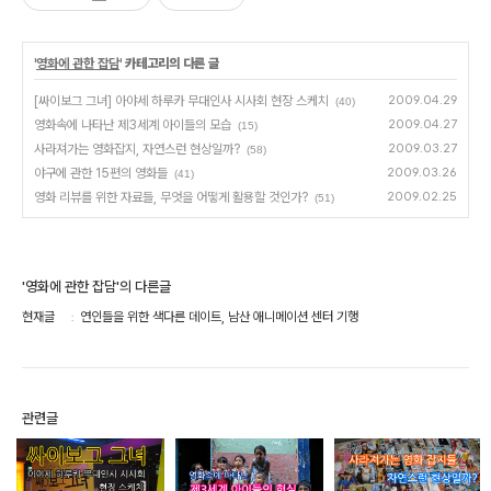
'
영화에 관한 잡담
' 카테고리의 다른 글
[싸이보그 그녀] 아야세 하루카 무대인사 시사회 현장 스케치
2009.04.29
(40)
영화속에 나타난 제3세계 아이들의 모습
2009.04.27
(15)
사라져가는 영화잡지, 자연스런 현상일까?
2009.03.27
(58)
야구에 관한 15편의 영화들
2009.03.26
(41)
영화 리뷰를 위한 자료들, 무엇을 어떻게 활용할 것인가?
2009.02.25
(51)
'영화에 관한 잡담'의 다른글
현재글
연인들을 위한 색다른 데이트, 남산 애니메이션 센터 기행
관련글