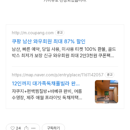
기이슈로 선정되었습니다.
http://m.coupang.com
광고
쿠팡 남산 와우회원 최대 87% 할인
남산, 빠른 예약, 당일 사용, 미사용 티켓 100% 환불, 골드
박스 최저가 보장 신규 와우회원 최대 2만3천원 쿠폰팩
+5% 추가적립 혜택! 여행도 이제 쿠팡에서!
https://map.naver.com/p/entry/place/1161142057
광고
12인까지 대가족독채풀빌라 완전
독채 프라이빗 가족저택
자쿠지+편백찜질방+바베큐 완비, 여름
수영장, 제주 애월 프라이빗 독채저택
12인 대가족도 각자의 공간이 충분한 제
주 애월 프라이빗 독채 가족저택
24
구독하기