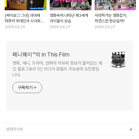
[싸이보그 그녀] 아야세
영화속에 나타난 제3세계
사라져가는 영화잡지,
하루카 무대인사 시사회
아이들의 모습
자연스런 현상일까?
현장 스케치
2009.04.29
2009.04.27
2009.03.27
페니웨이™의 In This Film
영화, 애니, 드라마, 만화의 리뷰와 정보가 들어있는 개
인 블로그로서 1인 미디어 포털의 가능성에 도전중입
니다.
구독하기
관련사이트