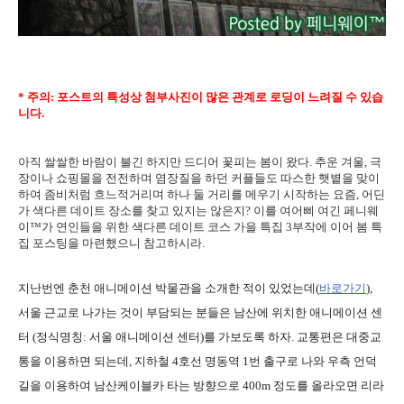
* 주의: 포스트의 특성상 첨부사진이 많은 관계로 로딩이 느려질 수 있습
니다.
아직 쌀쌀한 바람이 불긴 하지만 드디어 꽃피는 봄이 왔다. 추운 겨울, 극
장이나 쇼핑몰을 전전하며 염장질을 하던 커플들도 따스한 햇볕을 맞이
하여 좀비처럼 흐느적거리며 하나 둘 거리를 메우기 시작하는 요즘, 어딘
가 색다른 데이트 장소를 찾고 있지는 않은지? 이를 여어삐 여긴
페니웨
이™
가 연인들을 위한 색다른 데이트 코스 가을 특집 3부작에 이어 봄 특
집 포스팅을 마련했으니 참고하시라.
지난번엔 춘천 애니메이션 박물관을 소개한 적이 있었는데(
바로가기
),
서울 근교로 나가는 것이 부담되는 분들은 남산에 위치한 애니메이션 센
터 (정식명칭: 서울 애니메이션 센터)를 가보도록 하자. 교통편은 대중교
통을 이용하면 되는데, 지하철 4호선 명동역 1번 출구로 나와 우측 언덕
길을 이용하여 남산케이블카 타는 방향으로 400m 정도를 올라오면 리라