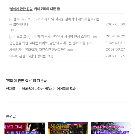
'
영화에 관한 잡담
' 카테고리의 다른 글
[이벤트] 싸이보그 그녀 시사회 및 곽재용 감독과의 대화에 블로거들
을 초대합니다
2009.05.09
(36)
[싸이보그 그녀] 아야세 하루카 무대인사 시사회 현장 스케치
2009.04.29
(40)
연인들을 위한 색다른 데이트, 남산 애니메이션 센터 기행
2009.03.30
(44)
사라져가는 영화잡지, 자연스런 현상일까?
2009.03.27
(58)
야구에 관한 15편의 영화들
2009.03.26
(41)
'영화에 관한 잡담'의 다른글
현재글
영화속에 나타난 제3세계 아이들의 모습
관련글