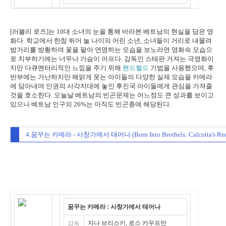
[러블리 로즈]는 10대 소녀의 눈을 통해 바라본 베트남의 현실을 담은 영
화다. 학교에서 한참 뛰어 놀 나이의 어린 소년, 소녀들이 거리로 내몰려
밤거리를 방황하며 꽃을 팔아 연명하는 모습을 보노라면 영화속 모습으
로 치부하기에는 너무나 가슴이 아프다. 감독인 스테판 거져는 극영화이
지만 다큐멘터리적인 느낌을 주기 위해
핸드헬드
기법을 사용했으며, 후
반부에는 가난하지만 해맑게 웃는 아이들의 다양한 실제 모습을 카메라
에 담아내며 인권의 사각지대에 놓인 후진국 아이들에게 관심을 가져줄
것을 호소한다. 오늘날 베트남의 빈곤문제는 어느정도 큰 성과를 보이고
있으나 베트남 인구의 26%는 아직도 빈곤층에 해당된다.
4.꿈꾸는 카메라 - 사창가에서 태어나 (Born Into Brothels: Calcutta's Red L
꿈꾸는 카메라 : 사창가에서 태어나
자나 브리스키, 로스 카우프만
감독