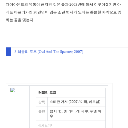
다이아몬드의 유통이 금지된 것은 불과 2003년에 와서 이루어졌지만 아
직도 아프리카엔 20만명이 넘는 소년 병사가 있다는 씁쓸한 자막으로 영
화는 끝을 맺는다.
3.러블리 로즈 (Owl And The Sparrow, 2007)
러블리 로즈
스테판 거져 (2007 / 미국, 베트남)
감독
팜 티 한, 켓 라이, 레 더 루, 누옌 하
출연
우
상세보기