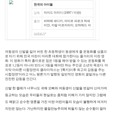
천국의 아이들
마지드 마지디 (1997 / 이란)
감독
바하레 세디키, 아미르 파로크 하세
출연
미안, 카말 미르카리미, 모하메드 아
미르 나지
상세보기
여동생의 신발을 잃어 버린 한 초등학생이 동생에게 줄 운동화를 상품으
로 타기 위해 전국 어린이 마라톤 대회에 참가한다는 줄거리의 이란 영
화. 이 영화가 특히 흥미로운 점은 3등을 해야 받을 수 있는 운동화를 목
표로 1,2등이 아니라 반드시 3등을 해야만 하는 주인공 소년의 목표다. 마
지막 마라톤 시합장면의 클라이막스는 '[록키]이후 최고의 감동을 주는
시합장면'이라고 어느 평론가가 말했듯 일반적인 영화의 결말과는 다른
잔잔한 감동을 안긴다.
신발 한 켤레가 너무나도 귀해 오빠와 여동생이 신발을 번갈아 신어가며
등교하는 모습은 우리들의 현실로는 좀처럼 이해가 가지 않지만 그럼에
도 해맑고 순수한 영혼을 가진 이란 어린이들의 모습이 불행하게 여겨지
지만은 않는다. 가난하지만 물질만능주의에 찌들지 않는 순수함이 얼마