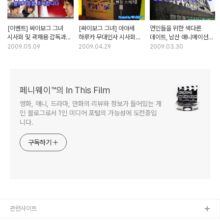
[이벤트] 싸이보그 그녀
[싸이보그 그녀] 아야세
연인들을 위한 색다른
시사회 및 곽재용 감독과의
하루카 무대인사 시사회
데이트, 남산 애니메이션
대화에 블로거들을
현장 스케치
센터 기행
2009.05.09
2009.04.29
2009.03.30
초대합니다
페니웨이™의 In This Film
영화, 애니, 드라마, 만화의 리뷰와 정보가 들어있는 개
인 블로그로서 1인 미디어 포털의 가능성에 도전중입
니다.
구독하기
관련사이트