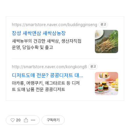
https://smartstore.naver.com/buddingginseng
광고
장성 새싹앤삼 새싹삼농장
새싹농부의 건강한 새싹삼, 생산자직접
운영, 당일수확 및 출고
http://smartstore.naver.com/kongkong8
광고
디저트도매 전문? 콩콩디저트 대
량 주문 및 도매 납품
마카롱, 머랭쿠키, 에그타르트 등 디저
트 도매 납품 전문 콩콩디저트
20
구독하기