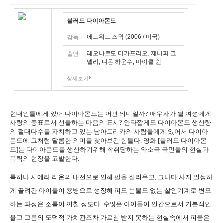
블러드 다이아몬드
에드워드 즈윅 (2006 / 미국)
감독
레오나르도 디카프리오, 제니퍼 코
출연
넬리, 디몬 하운수, 마이클 쉰
상세보기
현대인들에게 있어 다이아몬드는 어떤 의미일까? 배우자가 될 여성에게
사랑의 증표로서 선물하는 마음의 표시? 안타깝게도 다이아몬드 생산량
의 절대다수를 자치하고 있는 남아프리카의 사람들에게 있어서 다이아
몬드에 그처럼 달콤한 의미를 찾아보긴 힘들다. 영화 [블러드 다이아몬
드]는 다이아몬드를 생산하기위해 착취당하는 약소국 국민들의 현실과
폭력의 현장을 고발한다.
특히나 시에라 리온의 내전으로 인해 팔을 잘리우고, 그나마 사지 멀쩡하
게 끌려간 아이들이 용병으로 성장해 피도 눈물도 없는 살인기계로 변모
하는 과정은 소름이 끼칠 정도다. 수많은 아이들이 인간으로서 기본적인
옳고 그름의 도덕적 가치관조차 가르침 받지 못하는 현실속에서 피묻은