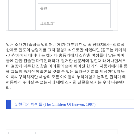
(2004 / 인도, 미국)
출연
상세보기
앞서 소개한 [슬럼독 밀리어네어]가 다분히 현실 속 판타지라는 장르적
한계로 인도의 슬럼가를 그저 겉핥기식으로만 비췄다면 [꿈꾸는 카메라
- 사창가에서 태어나]는 캘커타 홍등가에서 집창촌 여성들이 낳은 아이
들에 관한 진솔한 다큐멘터리다. 철저한 신분제에 갇힌채 태어나면서부
터 절망과 마주한 집창촌 아이들의 손에 쥐어진 한 개의 자동카메라를 통
해 그들의 숨겨진 예술혼을 엿볼 수 있는 놀라운 기회를 제공한다. 제목
이 야시꾸리하지만 세상의 모든 아이들이 누려야할 기본적인 권리가 왜
평등하게 주어질 수 없는지에 대해 진지한 질문을 던지는 수작 다큐멘터
리.
5.천국의 아이들 (The Children Of Heaven, 1997)