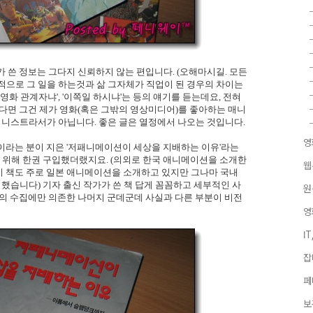
 쓴 정보는 그다지 신뢰하지 않는 편입니다. (오해마시길. 모든
적으로 그 일을 하는것과 삶 그자체가 직업이 된 경우의 차이는
영화 관계자냐', '이쪽일 하시냐'는 등의 얘기를 듣는데요, 전혀
셨다면 그건 제가 영화(혹은 그밖의 영상미디어)를 좋아하는 매니
니스트라서가 아닙니다. 좋은 글은 열정에서 나오는 것입니다.
영
이라는 분이 지은 '저패니메이션이 세상을 지배하는 이유'라는
 위해 한권 구입했더랬지요. (의외로 한국 애니메이션을 소개한
웹
이 책도 주로 일본 애니메이션을 소개하고 있지만 그나마 국내
습니다) 기자 출신 작가가 쓴 책 답게 꼼꼼하고 세부적인 사
원
보의 수집에만 의존한 나머지 군데군데 사실과 다른 부분이 비전
영
I
잡
페
보