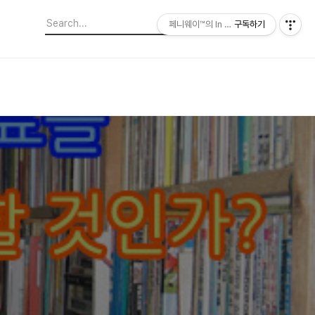
페니웨이™의 In This Film
구독하기