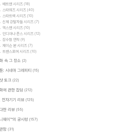
배트맨 시리즈
(18)
스타워즈 시리즈
(40)
스타트렉 시리즈
(10)
신체 강탈자들 시리즈
(7)
엑스맨 시리즈
(10)
인디아나 존스 시리즈
(12)
잠수함 연작
(9)
제이슨 본 시리즈
(7)
트랜스포머 시리즈
(10)
화 속 그 장소
(2)
툰: 시네마 그레피티
(15)
샷 토크
(22)
화에 관한 잡담
(212)
T, 전자기기 리뷰
(125)
다한 리뷰
(55)
니웨이™의 궁시렁
(157)
관함
(31)