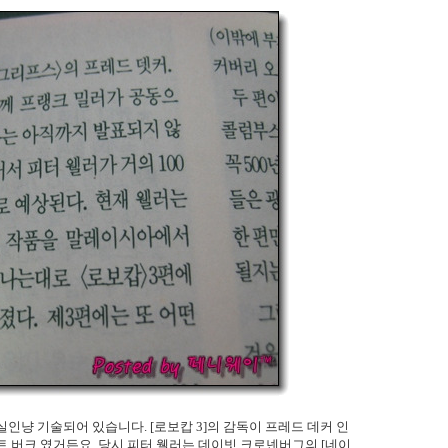
인냥 기술되어 있습니다. [로보캅 3]의 감독이 프레드 데커 인
트 버크 였거든요. 당시 피터 웰러는 데이빗 크로넨버그의 [네이