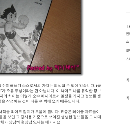
T
만
슈
모
스
최
최
근
수록 글쓰기 소스로서의 가치는 퇴색될 수 밖에 없습니다. (물
글
'가 오류 투성이라는 건 아닙니다. 이 책에도 나름 유익한 정보
과
기자의 차이는 이렇게 순수 매니아로서 열정을 가지고 정보를 생
인
최
을 작성하는 것이 다를 수 밖에 없기 때문입니다.
기
글
서적들 외에도 잡지가 도움이 됩니다. 요즘은 레어급 자료들이
지들을 보면 그 당시를 기준으로 쓰여진 생생한 정보들을 그 시대
자체가 상당히 현장감 있다는 얘기지요.