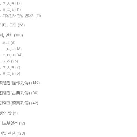
ㅈ,ㅊ,ㅋ
(17)
ㅌ,ㅍ,ㅎ
(11)
기동전사 건담 연대기
(11)
라마, 공연
(26)
서, 만화
(100)
#~Z
(6)
ㄱ,ㄴ,ㄷ
(16)
ㄹ,ㅁ,ㅂ
(34)
ㅅ,ㅇ
(26)
ㅈ,ㅊ,ㅋ
(7)
ㅌ,ㅍ,ㅎ
(5)
작열전(怪作列傳)
(149)
전열전(古典列傳)
(30)
편열전(續篇列傳)
(42)
빙의 맛
(5)
퍼로봇열전
(12)
마별 섹션
(123)