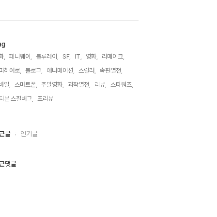
ag
화,
페니웨이,
블루레이,
SF,
IT,
영화,
리메이크,
퍼히어로,
블로그,
애니메이션,
스릴러,
속편열전,
바일,
스마트폰,
주말영화,
괴작열전,
리뷰,
스타워즈,
티븐 스필버그,
프리뷰,
근글
인기글
근댓글