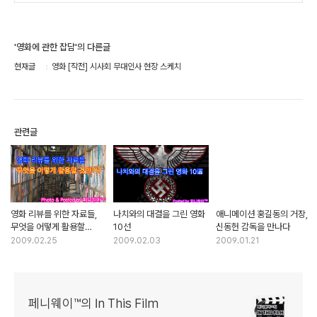
'영화에 관한 잡담'의 다른글
현재글
영화 [작전] 시사회 무대인사 현장 스케치
관련글
영화 리뷰를 위한 자료들,
나치와의 대결을 그린 영화
애니메이션 홍길동의 거장,
무엇을 어떻게 활용할
10선
신동헌 감독을 만나다
것인가?
2009.02.25
2009.02.03
2009.01.21
페니웨이™의 In This Film