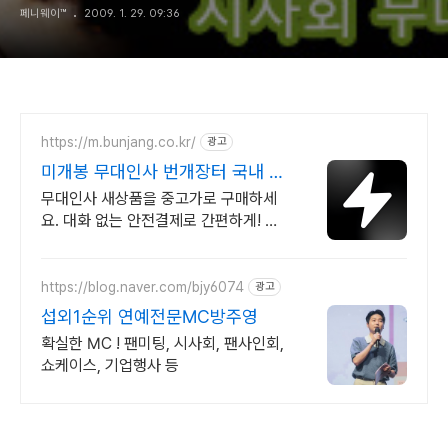
페니웨이™
2009. 1. 29. 09:36
https://m.bunjang.co.kr/
광고
미개봉 무대인사 번개장터 국내 최
대 브랜드 중고거래
무대인사 새상품을 중고가로 구매하세
요. 대화 없는 안전결제로 간편하게! 전
국 각지에서 올라오는 전국구 최다 상품
매일 10만 개 이상의 신규 상품 업로드
https://blog.naver.com/bjy6074
광고
섭외1순위 연예전문MC방주영
확실한 MC ! 팬미팅, 시사회, 팬사인회,
쇼케이스, 기업행사 등