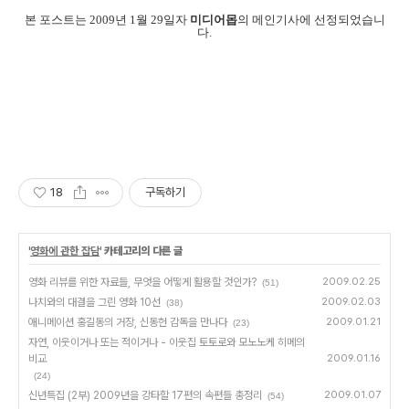
본 포스트는 2009년 1월 29일자
미디어몹
의 메인기사에 선정되었습니
다.
18
구독하기
'
영화에 관한 잡담
' 카테고리의 다른 글
영화 리뷰를 위한 자료들, 무엇을 어떻게 활용할 것인가?
2009.02.25
(51)
나치와의 대결을 그린 영화 10선
2009.02.03
(38)
애니메이션 홍길동의 거장, 신동헌 감독을 만나다
2009.01.21
(23)
자연, 이웃이거나 또는 적이거나 - 이웃집 토토로와 모노노케 히메의
비교
2009.01.16
(24)
신년특집 (2부) 2009년을 강타할 17편의 속편들 총정리
2009.01.07
(54)