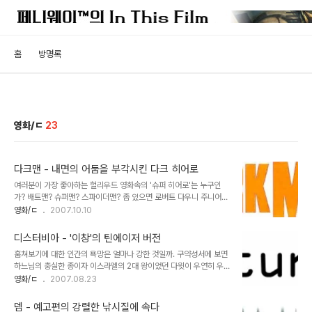
홈
방명록
영화/ㄷ
23
다크맨 - 내면의 어둠을 부각시킨 다크 히어로
여러분이 가장 좋아하는 헐리우드 영화속의 '슈퍼 히어로'는 누구인
가? 배트맨? 슈퍼맨? 스파이더맨? 좀 있으면 로버트 다우니 주니어가
주연을 맡은 [아이언맨]도 등장할 판이니, 선택의 폭은 갈수록 넓어져
영화/ㄷ
2007.10.10
가기만 한다. 필자 개인적으로는 팀 버튼과 크리스토퍼 놀란 감독의
'배트맨'을 가장 좋아한다. 영웅의 화려한 이면에 감춰진 인간적인 고
디스터비아 - '이창'의 틴에이저 버전
뇌가 가장 잘 살아난 캐릭터이니 만큼 그 진지하고 어두움에 매력을 느
훔쳐보기에 대한 인간의 욕망은 얼마나 강한 것일까. 구약성서에 보면
끼는 것인가 보다. 이 점에 있어서는 샘 레이미 감독이 보여준 '스파이
하느님의 충실한 종이자 이스라엘의 2대 왕이었던 다윗이 우연히 우
더맨'도 크게 다를 것은 없다. 간간히 터지는 웃음과 유머가 특징이긴
리아의 아내인 밧세바의 목욕장면을 훔쳐보게 되는 사건이 언급된다.
영화/ㄷ
2007.08.23
하지만 '위대한 힘에는 그만큼의 책임이 뒤따른다'는 명제를 적절히 사
이 일은 다윗의 성적 욕망을 부추겨 결국 밧세바와 간음을 범하게 만들
용하여, 자신의 능력에 대한 딜레마로 고뇌하는 피터 파커의 모습은 많
고, 나중엔 남편인 우리아까지 살해하는 범죄를 저지르게 되어 다윗의
은 사람들에게 공감을 주었다. ..
뎀 - 예고편의 강렬한 낚시질에 속다