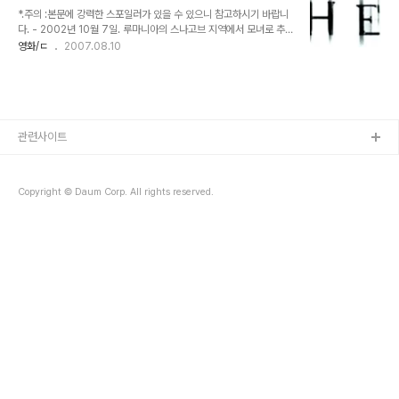
인생에 커다란 오점을 남기고야 만다. 이렇듯 누군가를 훔쳐본다는 것
*.주의 :본문에 강력한 스포일러가 있을 수 있으니 참고하시기 바랍니
에 대한 강렬한 유혹은 뿌리치기 힘든 인간의 일탈된 본능이기도 하다.
다. - 2002년 10월 7일. 루마니아의 스나고브 지역에서 모녀로 추정
훔쳐본다는 것. 뿌리칠 수 없는 강렬한 유혹이자 도덕적 범죄 스릴러
되는 여자 사체 2구와 심하게 파손되어 있는 차량 한 대가 발견되었다.
영화/ㄷ
2007.08.10
영화의 1인자인 알프레드 히치콕 감독은 [이창],[싸이코],[현기증]으로
중년의 여인은 날카로운 흉기로 살해당한 것으로 딸은 질식사한 것으
이어지는 '관음증 3부작'을 연출함으로 인간의 내제된 욕망을 서스펜
로 추정되었으나, 사건 당일 갑자기 내린 소나기로 범인의 지문이나 발
스 넘치는 범죄물과 연관지어 표현했..
자국은 모두 씻겨 내려가 어떤 흔적도 발견된 것이 없었다. 2002년
10월 12일. 두 모녀의 사체가 발견 된 숲에서 얼마 떨어지지 않은 마
을 지하 수로에서 젊은 두 남녀의 변사체가 발견되었다. 그들은 인근
숲 속 저택에서 살고 있는 젊은 연인들로 밝혀졌다. 경찰은 비슷한 장
관련사이트
소에서 일어난 두 사건을 동일범의 소행으로 판단, 이후 집요한 수사
끝에 범인을 잡았다. ..
Copyright © Daum Corp. All rights reserved.