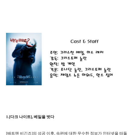
1.[다크 나이트], 베일을 벗다
[배트맨 비긴즈]의 성공 이후, 속편에 대한 무수한 정보가 인터넷을 떠돌