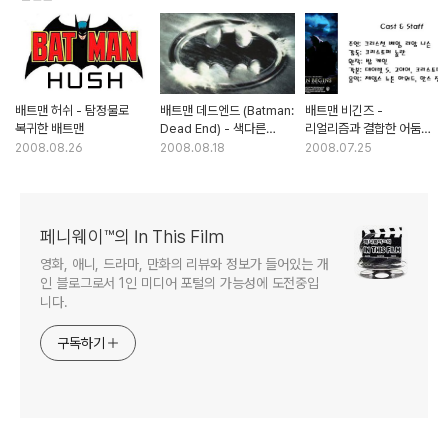
배트맨 허쉬 - 탐정물로
배트맨 데드엔드 (Batman:
배트맨 비긴즈 -
복귀한 배트맨
Dead End) - 색다른
리얼리즘과 결합한 어둠의
배트맨의 스핀오프
기사
2008.08.26
2008.08.18
2008.07.25
페니웨이™의 In This Film
영화, 애니, 드라마, 만화의 리뷰와 정보가 들어있는 개
인 블로그로서 1인 미디어 포털의 가능성에 도전중입
니다.
구독하기