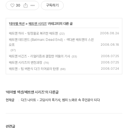
30
구독하기
'
테마별 섹션
>
배트맨 시리즈
' 카테고리의 다른 글
배트맨 허쉬 - 탐정물로 복귀한 배트맨
2008.08.26
(22)
배트맨 데드엔드 (Batman: Dead End) - 색다른 배트맨의 스핀
오프
2008.08.18
(37)
배트맨 비긴즈 - 리얼리즘과 결합한 어둠의 기사
2008.07.25
(33)
배트맨 시리즈의 변천과정
2008.07.25
(76)
배트맨 - 팀 버튼식 다크 히어로의 탄생
2008.07.24
(68)
'테마별 섹션/배트맨 시리즈'의 다른글
현재글
다크 나이트 - 고담시의 흑기사, 범죄 느와르 속 주인공이 되다
관련글