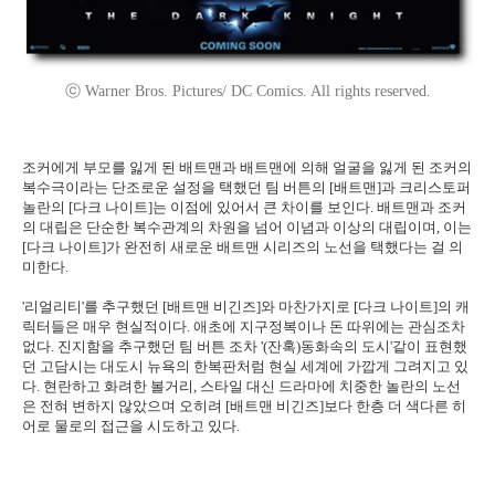
ⓒ Warner Bros. Pictures/ DC Comics. All rights reserved.
조커에게 부모를 잃게 된 배트맨과 배트맨에 의해 얼굴을 잃게 된 조커의
복수극이라는 단조로운 설정을 택했던 팀 버튼의 [배트맨]과 크리스토퍼
놀란의 [다크 나이트]는 이점에 있어서 큰 차이를 보인다. 배트맨과 조커
의 대립은 단순한 복수관계의 차원을 넘어 이념과 이상의 대립이며, 이는
[다크 나이트]가 완전히 새로운 배트맨 시리즈의 노선을 택했다는 걸 의
미한다.
'리얼리티'를 추구했던 [배트맨 비긴즈]와 마찬가지로 [다크 나이트]의 캐
릭터들은 매우 현실적이다. 애초에 지구정복이나 돈 따위에는 관심조차
없다. 진지함을 추구했던 팀 버튼 조차 '(잔혹)동화속의 도시'같이 표현했
던 고담시는 대도시 뉴욕의 한복판처럼 현실 세계에 가깝게 그려지고 있
다. 현란하고 화려한 볼거리, 스타일 대신 드라마에 치중한 놀란의 노선
은 전혀 변하지 않았으며 오히려 [배트맨 비긴즈]보다 한층 더 색다른 히
어로 물로의 접근을 시도하고 있다.