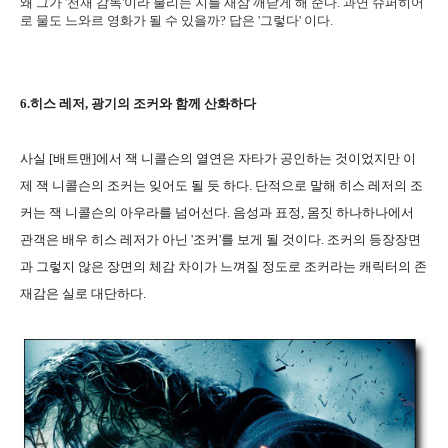
왜 그가 '천재 감독'이라 불리는 지를 새삼 깨닫게 해 준다. 과연 슈퍼히어
로 물도 느와르 영화가 될 수 있을까? 답은 '그렇다' 이다.
6.히스 레저, 광기의 조커와 함께 산화하다
사실 [배트맨]에서 잭 니콜슨의 열연은 자타가 공인하는 것이었지만 이
제 잭 니콜슨의 조커는 잊어도 될 듯 하다. 단적으로 말해 히스 레저의 조
커는 잭 니콜슨의 아우라를 넘어선다. 음성과 표정, 몸짓 하나하나에서
관객은 배우 히스 레저가 아닌 '조커'를 보게 될 것이다. 조커의 등장장면
과 그렇지 않은 장면의 체감 차이가 느껴질 정도로 조커라는 캐릭터의 존
재감은 실로 대단하다.