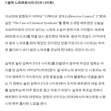
5.범죄 느와르로서의 [다크 나이트]
지난번에 밝혔듯이 1939년 “디텍티브 코믹스(Detective Comics)” 27호에
실린 “The Case of Chemical Syndicate”를 통해 소개된 배트맨은 오늘날
슈퍼히어로의 이미지 보다는 느와르 소설의 분위기에 가까웠다. 애초에
[배트맨 비긴즈]를 찍을 당시 참조했던 '배트맨: 원년'의 컨셉도 1970년대
의 범죄 느와르를 한데 묶었던 것이었던 만큼 이번 [다크 나이트]는 히어
로 물이라기 보다 범죄 느와르를 연상케 한다해도 과언이 아니다.
실제로 놀란 감독이 [다크 나이트]를 만들면서 염두에 두었던 영화는 마
이클 만 감독의 1995년작 [히트]였다. 알 파치노와 로버트 드 니로라는 세
기의 명배우가 적이면서도 묘한 동질감을 느끼며 불꽃튀는 대결을 벌이
는 이 영화는 놀란 감독이 [다크 나이트]에서 조커와 배트맨의 대립 관계
를 설정하는데 아주 중요한 참고 자료가 되었다. 실제로 취조실 씬에서
배트맨이 조커와 대면하는 장면의 이미지는 [히트]에서의 레스토랑 시퀀
스와 매우 흡사한 느낌을 준다.