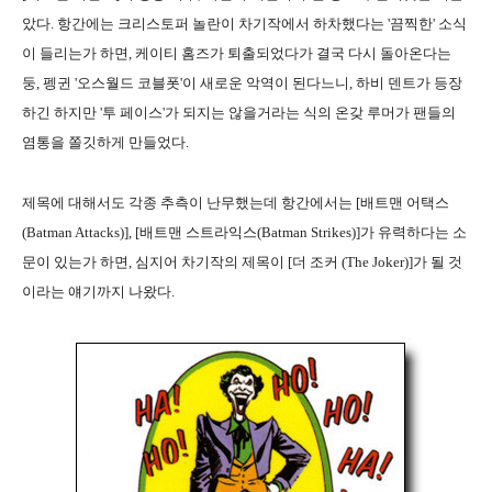
았다. 항간에는 크리스토퍼 놀란이 차기작에서 하차했다는 '끔찍한' 소식
이 들리는가 하면, 케이티 홈즈가 퇴출되었다가 결국 다시 돌아온다는
둥, 펭귄 '오스월드 코블폿'이 새로운 악역이 된다느니, 하비 덴트가 등장
하긴 하지만 '투 페이스'가 되지는 않을거라는 식의 온갖 루머가 팬들의
염통을 쫄깃하게 만들었다.
제목에 대해서도 각종 추측이 난무했는데 항간에서는 [배트맨 어택스
(Batman Attacks)], [배트맨 스트라익스(Batman Strikes)]가 유력하다는 소
문이 있는가 하면, 심지어 차기작의 제목이 [더 조커 (The Joker)]가 될 것
이라는 얘기까지 나왔다.