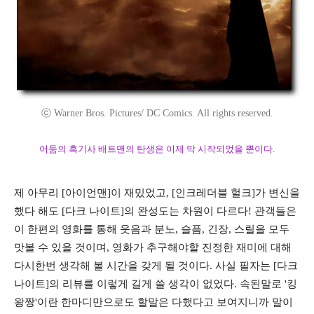
ⓒ Warner Bros. Pictures/ DC Comics. All rights reserved.
어둠의 흑기사 배트맨의 탄생은 이제 막 시작되었을 뿐이다.
제 아무리 [아이언맨]이 재밌었고, [인크레더블 헐크]가 변신을
했다 해도 [다크 나이트]의 완성도는 차원이 다르다! 관객들은
이 한편의 영화를 통해 웃음과 분노, 슬픔, 긴장, 스릴을 모두
맛볼 수 있을 것이며, 영화가 추구해야할 진정한 재미에 대해
다시한번 생각해 볼 시간을 갖게 될 것이다. 사실 필자는 [다크
나이트]의 리뷰를 이렇게 길게 쓸 생각이 없었다. 속된말로 '킹
왕짱'이란 한마디만으로도 할말은 다했다고 보여지니까 말이