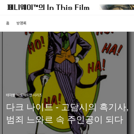
홈
방명록
테마별 섹션/배트맨 시리즈
다크 나이트 - 고담시의 흑기사,
범죄 느와르 속 주인공이 되다