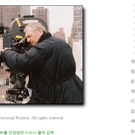
영
웹
원
영
I
잡
versal Pictures. All rights reserved.
페
보
씨를 인정받은 시드니 폴락 감독