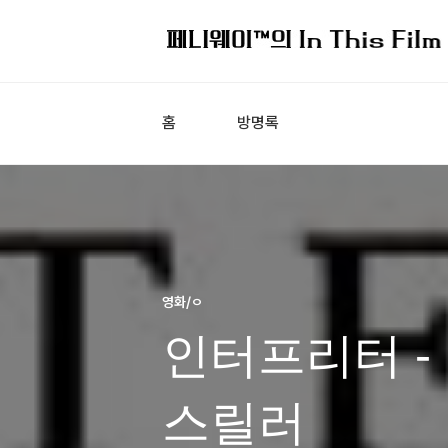
홈
방명록
영화/ㅇ
인터프리터 -
스릴러