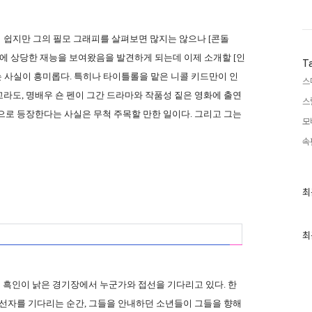
 쉽지만 그의 필모 그래피를 살펴보면 많지는 않으나 [콘돌
등의 스릴러물에 상당한 재능을 보여왔음을 발견하게 되는데 이제 소개할 [인
T
 사실이 흥미롭다. 특히나 타이틀롤을 맡은 니콜 키드만이 인
스
라도, 명배우 숀 펜이 그간 드라마와 작품성 짙은 영화에 출연
스
으로 등장한다는 사실은 무척 주목할 만한 일이다. 그리고 그는
모
속
최
최
근
글
과
인
최
기
글
의 흑인이 낡은 경기장에서 누군가와 접선을 기다리고 있다. 한
접선자를 기다리는 순간, 그들을 안내하던 소년들이 그들을 향해