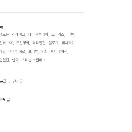
ag
마트폰,
리메이크,
IT,
블루레이,
스타워즈,
리뷰,
릴러,
SF,
주말영화,
괴작열전,
블로그,
페니웨이,
바일,
슈퍼히어로,
프리뷰,
영화,
애니메이션,
편열전,
만화,
스티븐 스필버그,
근글
인기글
근댓글