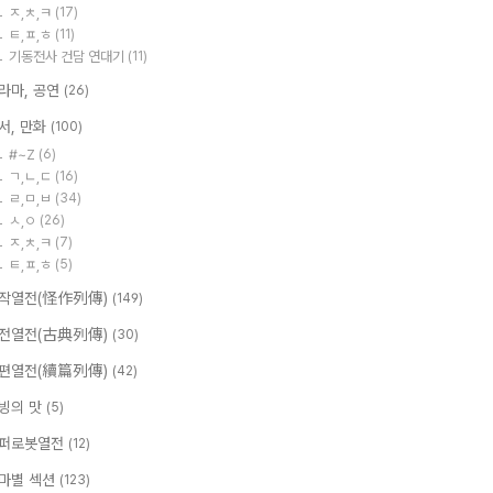
ㅈ,ㅊ,ㅋ
(17)
ㅌ,ㅍ,ㅎ
(11)
기동전사 건담 연대기
(11)
라마, 공연
(26)
서, 만화
(100)
#~Z
(6)
ㄱ,ㄴ,ㄷ
(16)
ㄹ,ㅁ,ㅂ
(34)
ㅅ,ㅇ
(26)
ㅈ,ㅊ,ㅋ
(7)
ㅌ,ㅍ,ㅎ
(5)
작열전(怪作列傳)
(149)
전열전(古典列傳)
(30)
편열전(續篇列傳)
(42)
빙의 맛
(5)
퍼로봇열전
(12)
마별 섹션
(123)