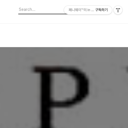
페니웨이™의 In This Film
구독하기
격