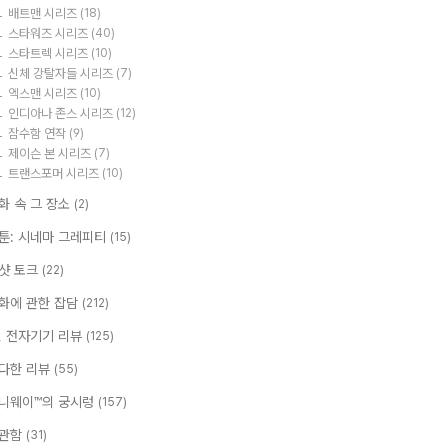
배트맨 시리즈
(18)
스타워즈 시리즈
(40)
스타트렉 시리즈
(10)
신체 강탈자들 시리즈
(7)
엑스맨 시리즈
(10)
인디아나 존스 시리즈
(12)
잠수함 연작
(9)
제이슨 본 시리즈
(7)
트랜스포머 시리즈
(10)
화 속 그 장소
(2)
툰: 시네마 그레피티
(15)
샷 토크
(22)
화에 관한 잡담
(212)
T, 전자기기 리뷰
(125)
다한 리뷰
(55)
니웨이™의 궁시렁
(157)
관함
(31)