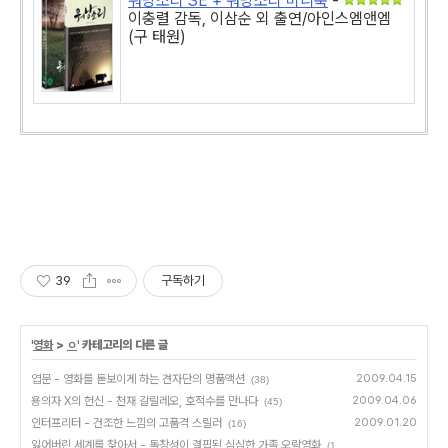
워낭소리 SE + 워낭소리 미니북
-
이충렬 감독, 이삼순 외 출연/아인스엠앤엠
(구 태원)
39
구독하기
'
영화
>
ㅇ
' 카테고리의 다른 글
엽문 - 영화를 돋보이게 하는 견자단의 명품액션
2009.04.15
(38)
용의자 X의 헌신 - 천재 갈릴레오, 호적수를 만나다
2009.04.06
(45)
인터프리터 - 건조한 느낌의 고품격 스릴러
2009.01.20
(16)
잃어버린 세계를 찾아서 - 독창성이 결핍된 심심한 가족 오락영화
(1