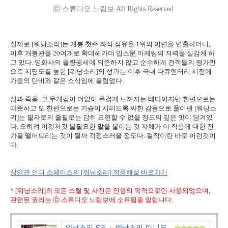
ⓒ 스튜디오 느림보 All Rights Reserved.
실제로 [워낭소리]는 개봉 첫주 좌석 점유율 1위의 이변을 연출하더니,
이후 개봉관을 20여개로 확대해가며 입소문 마케팅의 저력을 실감케 하
고 있다. 영화사의 물량공세에 의존하지 않고 순수하게 관객들의 평가만
으로 지명도를 높힌 [워낭소리]의 성과는 이후 국내 다큐멘터리 시장에
가뭄의 단비와 같은 소식임에 틀림없다.
삶과 죽음. 그 무게감이 더없이 무겁게 느껴지는 테마이지만 한편으로는
따뜻하고 또 한편으로는 가슴이 시리도록 싸한 감동으로 풀어낸 [워낭소
리]는 필자로의 졸필로는 감히 표현할 수 없을 정도의 깊은 맛이 담겨있
다. 오히려 이것저것 불필요한 말을 붙이는 것 자체가 이 작품에 대한 진
가를 떨어뜨리는 것이 될까 걱정스러울 정도다. 걸작이란 바로 이런것이
다.
상영관 인디 스페이스의 [워낭소리] 작품해설 바로가기
* [워낭소리]의 모든 스틸 및 사진은 인용의 목적으로만 사용되었으며,
관련된 권리는 ⓒ 스튜디오 느림보에 소유됨을 알립니다.