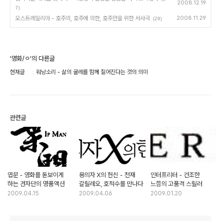
2008.12.19
7)
오스트레일리아 - 호주의, 호주에 의한, 호주만을 위한 서사극
2008.11.29
(29)
'영화/ㅇ'의 다른글
현재글
워낭소리 - 삶의 굴레를 함께 짊어진다는 것의 의미
관련글
엽문 - 영화를 돋보이게
용의자 X의 헌신 - 천재
인터프리터 - 건조한
하는 견자단의 명품액션
갈릴레오, 호적수를 만나다
느낌의 고품격 스릴러
2009.04.15
2009.04.06
2009.01.20