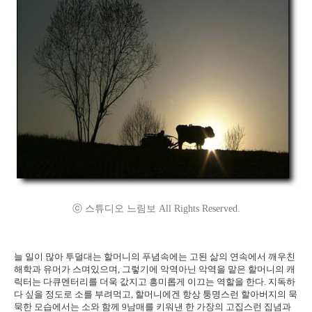
ⓒ 스튜디오 느림보 All Rights Reserved.
늘 일이 많아 투덜대는 할머니의 푸념속에는 고된 삶의 연속에서 깨우친
해학과 유머가 스며있으며, 그렇기에 악역아닌 악역을 맡은 할머니의 캐
릭터는 다큐멘터리를 더욱 값지고 흥미롭게 이끄는 역할을 한다. 지독하
다 싶을 정도로 소를 부려먹고, 할머니에겐 항상 퉁명스런 할아버지의 묵
묵한 모습에서는 소와 함께 9남매를 키워낸 한 가장의 고집스런 집념과