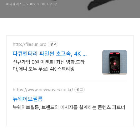
페니웨이™
2009. 1. 30. 09:39
http://filesun.pro
광고
다큐멘터리 파일썬 초고속, 4K 실
시간 보기!
신규가입 0원 이벤트! 최신 영화,드라
마,애니 모두 무료! 4K 스트리밍
https://www.newwaves.co.kr/
광고
뉴웨이브필름
뉴웨이브필름, 브랜드의 메시지를 설계하는 콘텐츠 파트너