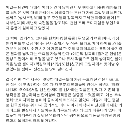
이같은 원인에 대해선 여러 의견이 많지만 너무 뻔하고 비슷한 레파토리
를 써먹은 것에 대해 관객이 식상해졌다는 견해가 가장 그럴듯해 보인다.
실제로 [상사부일체]의 경우 주연들과 감독까지 교체한 마당에 굳이 [두
사부일체]의 세번째 속편임을 강조하며 뻔한 조폭 코미디임을 부인하려
다 흥행에 실패하고 말았다.
그 밖에 [엽기적인 그녀]를 벤치마킹한 듯한 [두 얼굴의 여친]이나, 직장
인의 밴드부 결정이라는 유사 소재의 두 작품 [브라보 마이 라이프]와 [즐
거운 인생]이 비슷한 시기에 개봉을 한 것도 결과적으로는 흥행에 좋지않
은 결과를 낳았다는 추측을 가능케 한다. (이준익 감독의 [즐거운 인생]은
완성도 면에서 꽤 호평을 받고 있으나 유사 작품으로 인해 상대적인 불이
익을 받은 셈이다) 곽경택의 [사랑] 또한 [친구]의 그림자에서 벗어날 수
없었다는 점에서 신선도는 많이 떨어진다.
결국 이번 추석 시즌의 밋밋한 대결구도에 가장 두드러진 점은 바로 '도
전 정신'이 부족하다는 점이다. 대부분의 영화들에 있어서 작년의 [타짜]
나 [라디오스타]처럼 신선한 재미를 선사하는 작품은 없었다. 기존의 흥
행작들을 답습하려는 안이함에 관객들은 싫증을 느꼈을 테고, 이는 '추석
영화=코미디'라는 불패의 공식마저 깨뜨리고 말았다. 이렇게 되면 정말
로 한국영화는 '위기'다. 창의적인 아이디어가 바닥나 이전것들에 대한 리
메이크를 뻔질나게 시도하는 헐리우드의 위기와 크게 다를바가 없다. 미
칠듯한 자기복제와 질낮은 영화의 양적 팽창만으로 떼돈을 바라던 홍콩
영화의 몰락과정과도 닮아있다.