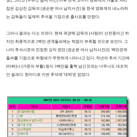
생], 그리고 [주유소 습격 사건] 이후 한국 코미디 영화계의 거물로 자리
잡은 김상진 감독의 [권순분 여사 납치사건] 등 한국 영화계의 내노라하
는 감독들이 일제히 추석을 기점으로 출사표를 던졌다.
그러나 결과는 다소 의외다. 현재 곽경택 감독의 [사랑]이 선전중이긴 하
지만 최종적으로 2백만 관객돌파에는 턱없이 부족할 것으로 보인다. 그
나마 추석시즌의 진정한 강자 였던 [권순분 여사 납치사건]도 백만관객
돌파를 기점으로 하향세가 뚜렷하게 나타나고 있다. 작년의 추석 기간에
[타짜]나 [가문의 부활] 등이 3백만을 훌쩍 넘긴것과는 너무나도 대조적
인 결과다. 한마디로 이번 추석에 '대박'은 없었다.