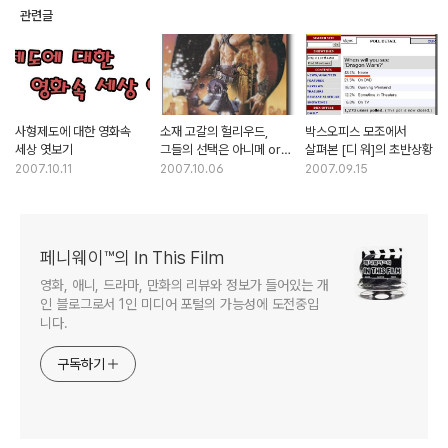
관련글
사형제도에 대한 영화속
소재 고갈의 헐리우드,
박스오피스 모조에서
세상 엿보기
그들의 선택은 아니메 or
살펴본 [디 워]의 초반상황
게임?
2007.10.11
2007.10.06
2007.09.15
페니웨이™의 In This Film
영화, 애니, 드라마, 만화의 리뷰와 정보가 들어있는 개
인 블로그로서 1인 미디어 포털의 가능성에 도전중입
니다.
구독하기