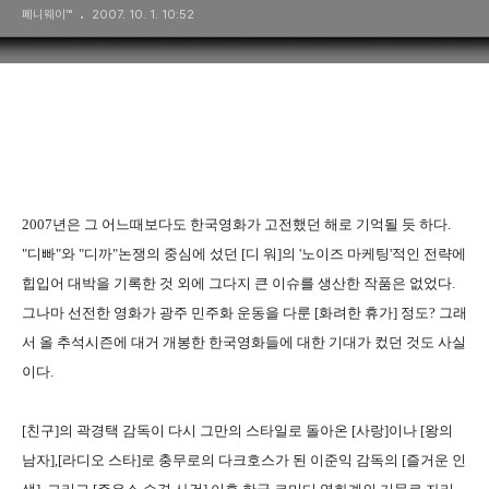
페니웨이™
2007. 10. 1. 10:52
2007년은 그 어느때보다도 한국영화가 고전했던 해로 기억될 듯 하다.
"디빠"와 "디까"논쟁의 중심에 섰던 [디 워]의 '노이즈 마케팅'적인 전략에
힙입어 대박을 기록한 것 외에 그다지 큰 이슈를 생산한 작품은 없었다.
그나마 선전한 영화가 광주 민주화 운동을 다룬 [화려한 휴가] 정도? 그래
서 올 추석시즌에 대거 개봉한 한국영화들에 대한 기대가 컸던 것도 사실
이다.
[친구]의 곽경택 감독이 다시 그만의 스타일로 돌아온 [사랑]이나 [왕의
남자],[라디오 스타]로 충무로의 다크호스가 된 이준익 감독의 [즐거운 인