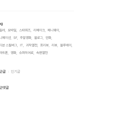
ag
릴러,
모바일,
스타워즈,
리메이크,
페니웨이,
니메이션,
SF,
주말영화,
블로그,
만화,
티븐 스필버그,
IT,
괴작열전,
프리뷰,
리뷰,
블루레이,
마트폰,
영화,
슈퍼히어로,
속편열전,
근글
인기글
근댓글