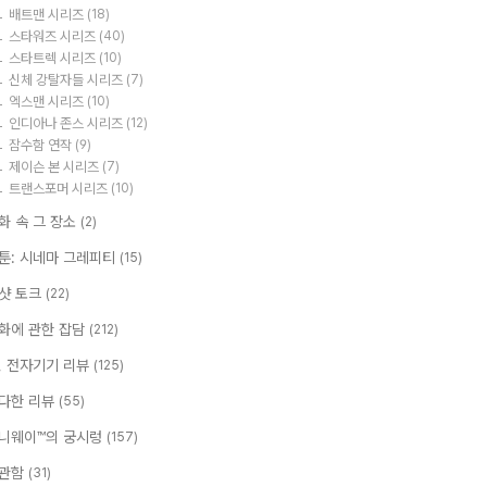
배트맨 시리즈
(18)
스타워즈 시리즈
(40)
스타트렉 시리즈
(10)
신체 강탈자들 시리즈
(7)
엑스맨 시리즈
(10)
인디아나 존스 시리즈
(12)
잠수함 연작
(9)
제이슨 본 시리즈
(7)
트랜스포머 시리즈
(10)
화 속 그 장소
(2)
툰: 시네마 그레피티
(15)
샷 토크
(22)
화에 관한 잡담
(212)
T, 전자기기 리뷰
(125)
다한 리뷰
(55)
니웨이™의 궁시렁
(157)
관함
(31)