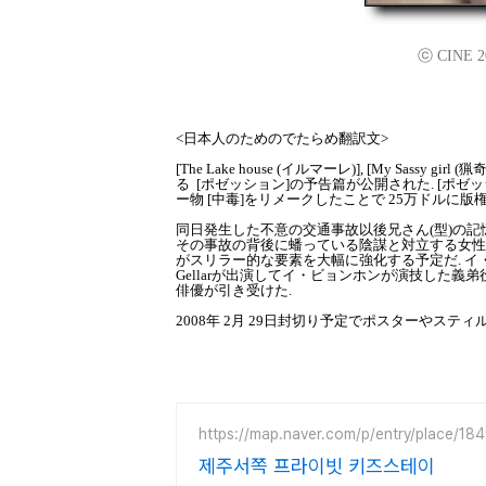
ⓒ CINE 200
<日本人のためのでたらめ翻訳文>
[The Lake house (イルマーレ)], [My Sa
る [ポゼッション]の予告篇が公開された. [ポ
ー物 [中毒]をリメークしたことで 25万ドルに
同日発生した不意の交通事故以後兄さん(型)の
その事故の背後に蟠っている陰謀と対立する女性
がスリラー的な要素を大幅に強化する予定だ. イ・ミヨン引き受
Gellarが出演してイ・ビョンホンが演技した義弟役に
俳優が引き受けた.
2008年 2月 29日封切り予定でポスターやステ
https://map.naver.com/p/entry/place/1
제주서쪽 프라이빗 키즈스테이