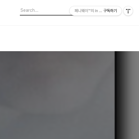
페니웨이™의 In This Film
구독하기