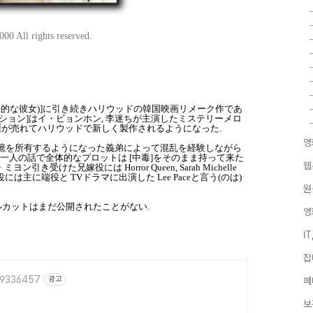
0 All rights reserved.
ssy girl (猟奇的な彼女)]に引き続きハリウッドの韓国映画リメーク作であ
ゼッション]はイ・ビョンホン, 李迷ちが主演したミステリーメロ
版権が売れてハリウッドで新しく製作されるようになった.
영
記憶を所有するようになった義弟によって混乱を経験しながら
一人の話で全体的なプロットは [中毒]をそのまま持って来た
웹
けた兄嫁役には Horror Queen, Sarah Michelle
は主に端役と TVドラマに出演した Lee Paceと言う(のは)
원
ィルカットはまだ公開されたことがない.
영
I
잡
849336457
광고
페
보