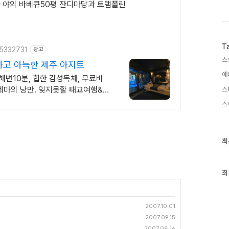
과 야외 바베큐50평 잔디마당과 트램폴린
T
35332731
광고
스
고 아늑한 제주 아지트
애
해변10분, 힙한 감성독채, 무료바
네마의 낭만. 잊지못할 태교여행&
스
스
최
최
근
글
과
인
최
기
글
2007.10.01
2007.09.15
2007.08.16