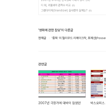
2007년 추석시즌 한국영화 기대작 정리
(18)
디 워, 괴물과의 관객수 비교
(0)
그랜다이져(Grandizer) 실사판의 실체는?
(0)
'영화에 관한 잡담'의 다른글
현재글
'중독' 의 헐리우드 리메이크작, 포제션(Posses
관련글
2007년 극장가에 대박이 없었던
박스오피스 