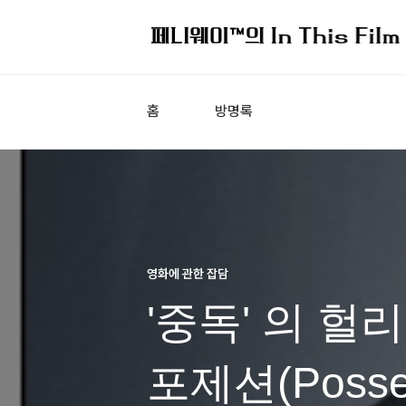
홈
방명록
영화에 관한 잡담
'중독' 의 
포제션(Posses