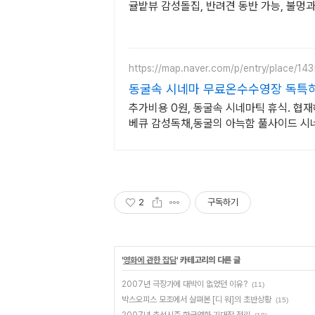
귤밭뷰 감성돌집, 반려견 동반 가능, 불멍
https://map.naver.com/p/entry/place/14
동굴속 시네마 무료온수수영장 독특하
추가비용 0원, 동굴속 시네마틱 휴식. 협재
베큐 감성독채,동굴의 아늑함 풀사이드 시
커플여행의 완성
2
구독하기
'
영화에 관한 잡담
' 카테고리의 다른 글
2007년 극장가에 대박이 없었던 이유?
(11)
박스오피스 모조에서 살펴본 [디 워]의 초반상황
(15)