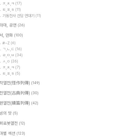
ㅈ,ㅊ,ㅋ
(17)
ㅌ,ㅍ,ㅎ
(11)
기동전사 건담 연대기
(11)
라마, 공연
(26)
서, 만화
(100)
#~Z
(6)
ㄱ,ㄴ,ㄷ
(16)
ㄹ,ㅁ,ㅂ
(34)
ㅅ,ㅇ
(26)
ㅈ,ㅊ,ㅋ
(7)
ㅌ,ㅍ,ㅎ
(5)
작열전(怪作列傳)
(149)
전열전(古典列傳)
(30)
편열전(續篇列傳)
(42)
빙의 맛
(5)
퍼로봇열전
(12)
마별 섹션
(123)