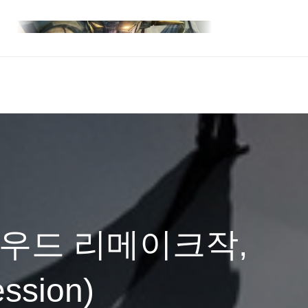
헐리우드 리메이크작,
sion)