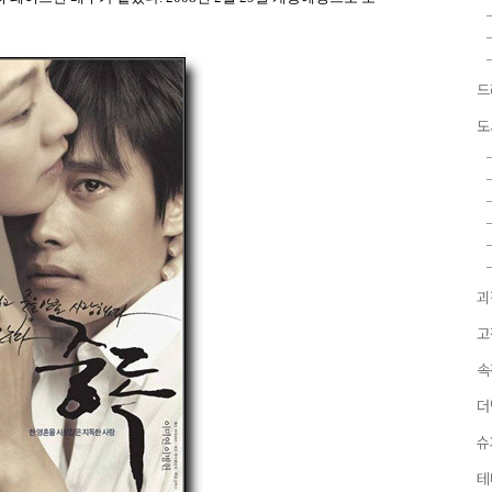
드
도
괴
고
속
더
슈
테