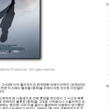
영
dicted Productions. All rights reserved.
irl (엽기적인 그녀)]에 이어 헐리우드의 한국영화 리메이크작인 [포제션]의
애
주연한 미스테리 멜로물 [중독]을 리메이크한 것으로 25만달러
다.
소유하게 된 시동생으로 인해 혼란을 겪으면서 그 사고의 배후
로 전체적인 플롯은 [중독]을 그대로 가져왔으나 스릴러적인 요
역에는 '호러퀸' 사라 미셸 겔러가 출연하며 이병헌이 연기했던
페이스란 배우가 맡았다. 2008년 2월 29일 개봉예정으로 포