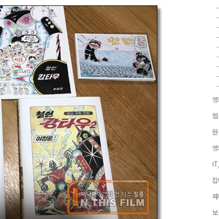
영
웹
원
영
I
잡
페
보