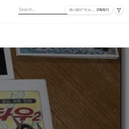
페니웨이™의 In This Film
구독하기