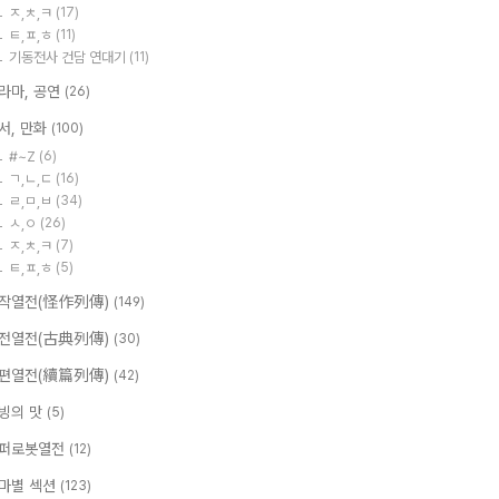
ㅈ,ㅊ,ㅋ
(17)
ㅌ,ㅍ,ㅎ
(11)
기동전사 건담 연대기
(11)
라마, 공연
(26)
서, 만화
(100)
#~Z
(6)
ㄱ,ㄴ,ㄷ
(16)
ㄹ,ㅁ,ㅂ
(34)
ㅅ,ㅇ
(26)
ㅈ,ㅊ,ㅋ
(7)
ㅌ,ㅍ,ㅎ
(5)
작열전(怪作列傳)
(149)
전열전(古典列傳)
(30)
편열전(續篇列傳)
(42)
빙의 맛
(5)
퍼로봇열전
(12)
마별 섹션
(123)