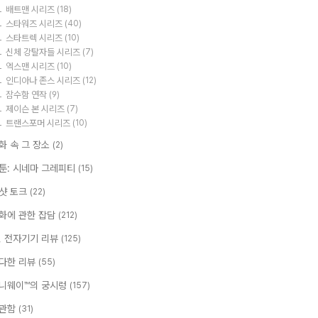
배트맨 시리즈
(18)
스타워즈 시리즈
(40)
스타트렉 시리즈
(10)
신체 강탈자들 시리즈
(7)
엑스맨 시리즈
(10)
인디아나 존스 시리즈
(12)
잠수함 연작
(9)
제이슨 본 시리즈
(7)
트랜스포머 시리즈
(10)
화 속 그 장소
(2)
툰: 시네마 그레피티
(15)
샷 토크
(22)
화에 관한 잡담
(212)
T, 전자기기 리뷰
(125)
다한 리뷰
(55)
니웨이™의 궁시렁
(157)
관함
(31)