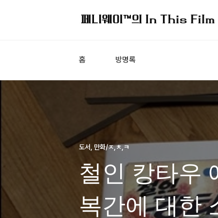
홈
방명록
도서, 만화/ㅈ,ㅊ,ㅋ
철인 캉타우 
복간에 대한 