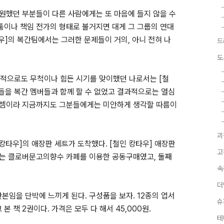
 원했던 부분들이 다른 사람에게는 또 마음에 들지 않을 수
툼이나 책임 전가의 형태로 불거지면 대게 그 그룹의 연대
우]의 복간팀에서는 그러한 문제들이 거의, 아니 전혀 나
드
도
적으로도 무척이나 힘든 시기를 맞이했던 나로서는 [철
들을 복간 멤버들과 함께 할 수 없었고 결과적으로는 열심
은 셈이라 지금까지도 그분들에게는 미안하게 생각할 따름이
괴
 캉타우]의 애장판 세트가 도착했다. [철인 캉타우] 애장판
고
하나는 클로버문고의향수 카페를 이용한 공동구매였고, 둘째
속
더
본임을 단박에 느끼게 된다. 구성품을 보자. 12종의 엽서
슈
본 책 2권이다. 가격은 모두 다 해서 45,000원.
테