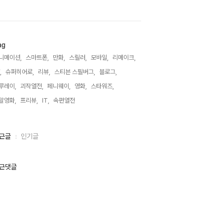
ag
니메이션,
스마트폰,
만화,
스릴러,
모바일,
리메이크,
,
슈퍼히어로,
리뷰,
스티븐 스필버그,
블로그,
루레이,
괴작열전,
페니웨이,
영화,
스타워즈,
말영화,
프리뷰,
IT,
속편열전,
근글
인기글
근댓글