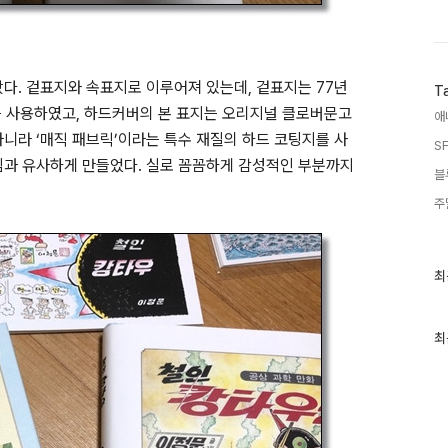
다. 겉표지와 속표지로 이루어져 있는데, 겉표지는 77년
T
 사용하였고, 하드커버의 본 표지는 오리지널 클로버문고
애
니라 ‘매직 패브릭’이라는 특수 재질의 하드 코팅지를 사
SF
낌과 유사하게 만들었다. 실로 꼼꼼하게 감성적인 부분까지
블
주
최
최
근
글
과
인
최
기
글