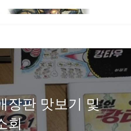
애장판 맛보기 및
소회