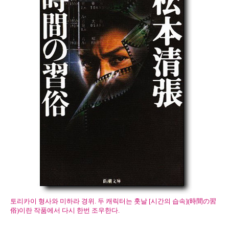
토리카이 형사와 미하라 경위. 두 캐릭터는 훗날 [시간의 습속](時間の習
俗)이란 작품에서 다시 한번 조우한다.