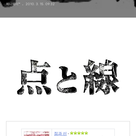
페니웨이™
2010. 3. 15. 09:32
점과 선
-