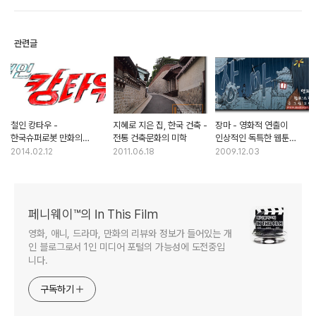
관련글
철인 캉타우 -
지혜로 지은 집, 한국 건축 -
장마 - 영화적 연출이
한국슈퍼로봇 만화의
전통 건축문화의 미학
인상적인 독특한 웹툰
기념비적 걸작
스릴러
2014.02.12
2011.06.18
2009.12.03
페니웨이™의 In This Film
영화, 애니, 드라마, 만화의 리뷰와 정보가 들어있는 개
인 블로그로서 1인 미디어 포털의 가능성에 도전중입
니다.
구독하기