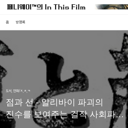
홈
방명록
도서, 만화/ㅈ,ㅊ,ㅋ
점과 선 - 알리바이 파괴의
진수를 보여주는 걸작 사회파
추리소설