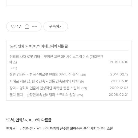
라오는 전국구 최다 상품 매일 10만 개
이상의 신규 상품 업로드
17
구독하기
'
도서, 만화
>
ㅈ,ㅊ,ㅋ
' 카테고리의 다른 글
정의의 사자 로봇 캉타 - 잊혀진 고전 SF 사이보그 에이스 (개조인간
에스)
2015.04.10
(11)
철인 캉타우 - 한국슈퍼로봇 만화의 기념비적 걸작
2014.02.12
(40)
지혜로 지은 집, 한국 건축 - 전통 건축문화의 미학
2011.06.18
(9)
장마 - 영화적 연출이 인상적인 독특한 웹툰 스릴러
2009.12.03
(13)
캔디 캔디 - 순정만화속 신데렐라 스토리의 원형
2008.02.21
(25)
'도서, 만화/ㅈ,ㅊ,ㅋ'의 다른글
현재글
점과 선 - 알리바이 파괴의 진수를 보여주는 걸작 사회파 추리소설