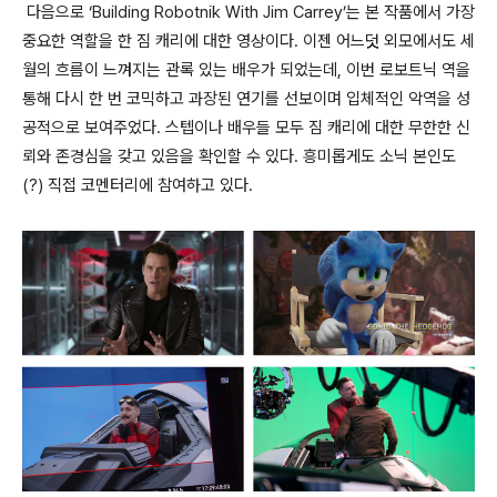
다음으로
‘Building Robotnik With Jim Carrey’
는 본 작품에서 가장
중요한 역할을 한 짐 캐리에 대한 영상이다
.
이젠 어느덧 외모에서도 세
월의 흐름이 느껴지는 관록 있는 배우가 되었는데
,
이번 로보트닉 역을
통해 다시 한 번 코믹하고 과장된 연기를 선보이며 입체적인 악역을 성
공적으로 보여주었다
.
스텝이나 배우들 모두 짐 캐리에 대한 무한한 신
뢰와 존경심을 갖고 있음을 확인할 수 있다
.
흥미롭게도 소닉 본인도
(?)
직접 코멘터리에 참여하고 있다
.