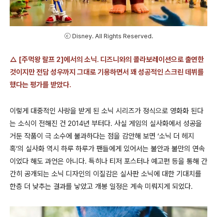
ⓒ Disney. All Rights Reserved.
△ [주먹왕 랄프 2]에서의 소닉. 디즈니와의 콜라보레이션으로 출연한
것이지만 전담 성우까지 그대로 기용하면서 꽤 성공적인 스크린 데뷔를
했다는 평가를 받았다.
이렇게 대중적인 사랑을 받게 된 소닉 시리즈가 정식으로 영화화 된다
는 소식이 전해진 건
2014
년 부터다
.
사실 게임의 실사화에서 성공을
거둔 작품이 극 소수에 불과하다는 점을 감안해 보면
‘
소닉 더 헤지
혹
’
의 실사화 역시 하루 하루가 팬들에게 있어서는 불안과 불만의 연속
이었다 해도 과언은 아니다
.
특히나 티저 포스터나 예고편 등을 통해 간
간히 공개되는 소닉 디자인의 이질감은 실사판 소닉에 대한 기대치를
한층 더 낮추는 결과를 낳았고 개봉 일정은 계속 미뤄지게 되었다
.