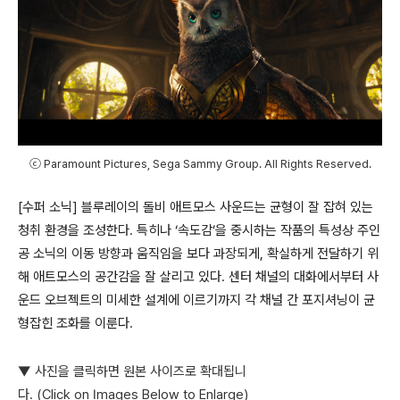
ⓒ Paramount Pictures, Sega Sammy Group. All Rights Reserved.
[
수퍼 소닉
]
블루레이의 돌비 애트모스 사운드는 균형이 잘 잡혀 있는
청취 환경을 조성한다
.
특히나
‘
속도감
’
을 중시하는 작품의 특성상 주인
공 소닉의 이동 방향과 움직임을 보다 과장되게
,
확실하게 전달하기 위
해 애트모스의 공간감을 잘 살리고 있다
.
센터 채널의 대화에서부터 사
운드 오브젝트의 미세한 설계에 이르기까지 각 채널 간 포지셔닝이 균
형잡힌 조화를 이룬다
.
▼ 사진을 클릭하면 원본 사이즈로 확대됩니
다. (Click on Images Below to Enlarge)