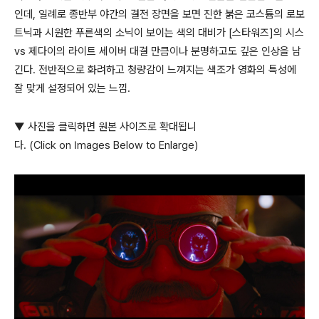
인데
,
일례로 종반부 야간의 결전 장면을 보면 진한 붉은 코스튬의 로보
트닉과 시원한 푸른색의 소닉이 보이는 색의 대비가
[
스타워즈
]
의 시스
vs
제다이의 라이트 세이버 대결 만큼이나 분명하고도 깊은 인상을 남
긴다
.
전반적으로 화려하고 청량감이 느껴지는 색조가 영화의 특성에
잘 맞게 설정되어 있는 느낌
.
▼ 사진을 클릭하면 원본 사이즈로 확대됩니
다. (Click on Images Below to Enlarge)