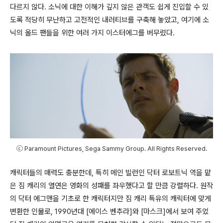
다르지 않다
.
소닉에 대한 이해가 깊지 않은 관객도 쉽게 진입할 수 있
도록 적당히 무난하고 고전적인 내러티브를 구축해 놓았고
,
여기에 소
닉의 올드 팬들을 위한 여러 가지 이스터에그를 버무렸다
.
ⓒ Paramount Pictures, Sega Sammy Group. All Rights Reserved.
캐릭터들의 매력도 충분한데
,
특히 메인 빌런인 닥터 로보트닉 역을 맡
은 짐 캐리의 열연은 영화의 성패를 좌우했다고 할 만큼 강렬하다
.
원작
의 닥터 에그맨을 기초로 한 캐릭터지만 짐 캐리 특유의 캐릭터에 맞게
변환한 인물로
, 1990
년대
[
에이스 벤추라
]
와
[
마스크
]
에서 보여 주었