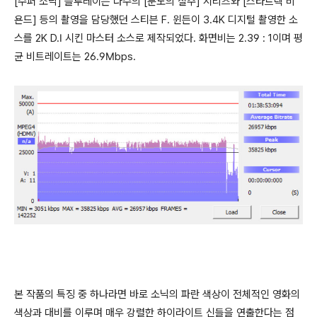
[
수퍼 소닉
]
블루레이는 다수의
[
분노의 질주
]
시리즈와
[
스타트렉 비
욘드
]
등의 촬영을 담당했던 스티븐
F.
윈든이
3.4K
디지털 촬영한 소
스를
2K D.I
시킨 마스터 소스로 제작되었다
.
화면비는
2.39 : 1이며 평
균 비트레이트는 26.9Mbps.
본 작품의 특징 중 하나라면 바로 소닉의 파란 색상이 전체적인 영화의
색상과 대비를 이루며 매우 강렬한 하이라이트 신들을 연출한다는 점