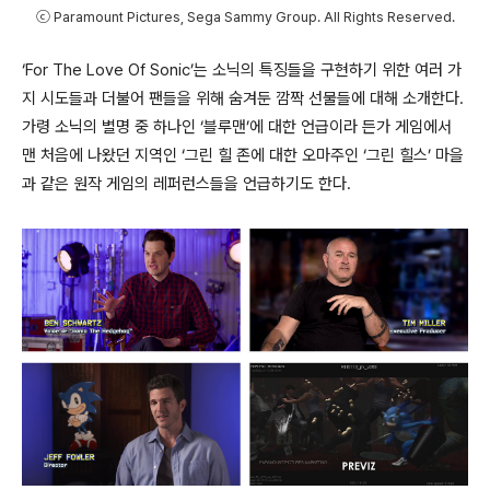
ⓒ Paramount Pictures, Sega Sammy Group. All Rights Reserved.
‘For The Love Of Sonic’
는 소닉의 특징들을 구현하기 위한 여러 가
지 시도들과 더불어 팬들을 위해 숨겨둔 깜짝 선물들에 대해 소개한다
.
가령 소닉의 별명 중 하나인
‘
블루맨
’
에 대한 언급이라 든가 게임에서
맨 처음에 나왔던 지역인
‘
그린 힐 존에 대한 오마주인
‘
그린 힐스
’
마을
과 같은 원작 게임의 레퍼런스들을 언급하기도 한다
.