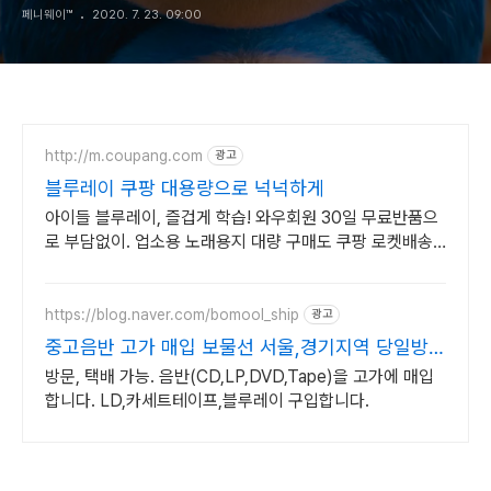
페니웨이™
2020. 7. 23. 09:00
http://m.coupang.com
광고
블루레이 쿠팡 대용량으로 넉넉하게
아이들 블루레이, 즐겁게 학습! 와우회원 30일 무료반품으
로 부담없이. 업소용 노래용지 대량 구매도 쿠팡 로켓배송
으로 빠르고 간편하게 준비하세요.
https://blog.naver.com/bomool_ship
광고
중고음반 고가 매입 보물선 서울,경기지역 당일방문
가능
방문, 택배 가능. 음반(CD,LP,DVD,Tape)을 고가에 매입
합니다. LD,카세트테이프,블루레이 구입합니다.