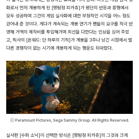
화로서 먼저 개봉하게 된
[
명탐정 피카츄
]
가 평단의 반응과 흥행에서
모두 성공하며 그간의 게임 실사화에 대한 부정적인 시각을 어느 정도
걷어내 준 것이다
.
게다가 계속되는 개봉 연기가 팬들의 요구를 적극 반
영해 거액의 제작비를 투입해가며 최선을 다한다는 인상을 심어 주었
고
,
픽사의
[
온워드
:
단 하루의 기적
]
가 개봉을
3
주나 남긴 시점에서 별
다른 경쟁작이 없는 시기에 개봉하게 되는 행운도 뒤따랐다
.
ⓒ Paramount Pictures, Sega Sammy Group. All Rights Reserved.
실사판
[
수퍼 소닉
]
이 선택한 방식은
[
명탐정 피카츄
]
의 그것과 크게