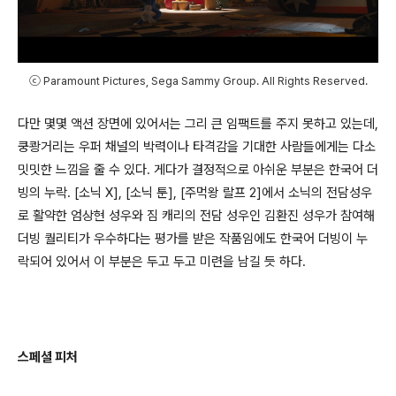
ⓒ Paramount Pictures, Sega Sammy Group. All Rights Reserved.
다만 몇몇 액션 장면에 있어서는 그리 큰 임팩트를 주지 못하고 있는데
,
쿵쾅거리는 우퍼 채널의 박력이나 타격감을 기대한 사람들에게는 다소
밋밋한 느낌을 줄 수 있다
.
게다가 결정적으로 아쉬운 부분은 한국어 더
빙의 누락
. [
소닉
X], [
소닉 툰
], [
주먹왕 랄프
2]
에서 소닉의 전담성우
로 활약한 엄상현 성우와 짐 캐리의 전담 성우인 김환진 성우가 참여해
더빙 퀄리티가 우수하다는 평가를 받은 작품임에도 한국어 더빙이 누
락되어 있어서 이 부분은 두고 두고 미련을 남길 듯 하다
.
스페셜 피처