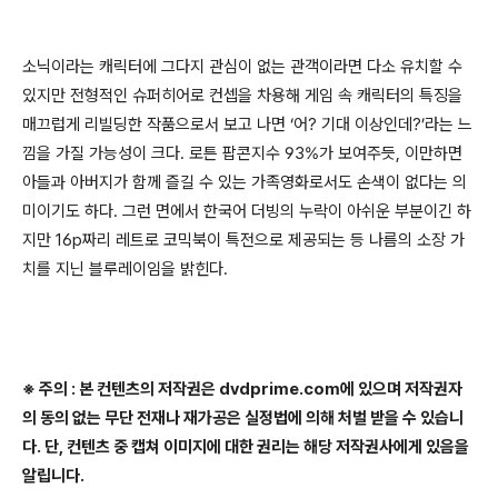
소닉이라는 캐릭터에 그다지 관심이 없는 관객이라면 다소 유치할 수
있지만 전형적인 슈퍼히어로 컨셉을 차용해 게임 속 캐릭터의 특징을
매끄럽게 리빌딩한 작품으로서 보고 나면
‘
어
?
기대 이상인데
?’
라는 느
낌을 가질 가능성이 크다
.
로튼 팝콘지수
93%
가 보여주듯
,
이만하면
아들과 아버지가 함께 즐길 수 있는 가족영화로서도 손색이 없다는 의
미이기도 하다.
그런 면에서 한국어 더빙의 누락이 아쉬운 부분이긴 하
지만 16p짜리 레트로 코믹북이 특전으로 제공되는 등 나름의 소장 가
치를 지닌 블루레이임을 밝힌다.
※ 주의 : 본 컨텐츠의 저작권은 dvdprime.com에 있으며 저작권자
의 동의 없는 무단 전재나 재가공은 실정법에 의해 처벌 받을 수 있습니
다. 단, 컨텐츠 중 캡쳐 이미지에 대한 권리는 해당 저작권사에게 있음을
알립니다.