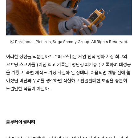
ⓒ Paramount Pictures, Sega Sammy Group. All Rights Reserved.
이러한 장점들 덕분일까
? [
수퍼 소닉
]
은 게임 원작 영화 사상 최고의
오프닝 스코어를
(
이전 최고 기록은
[
명탐정 피카츄
])
기록하며 대성공
을 거뒀고
,
속편 제작도 기정 사실화 된 상태다
.
이쯤되면 개봉 전에 쏟
아졌던 비난과 우려를 생각하면 작심하고 환골탈태한 보람을 충분히
느낄만한 작품이 아닐까
.
블루레이 퀄리티