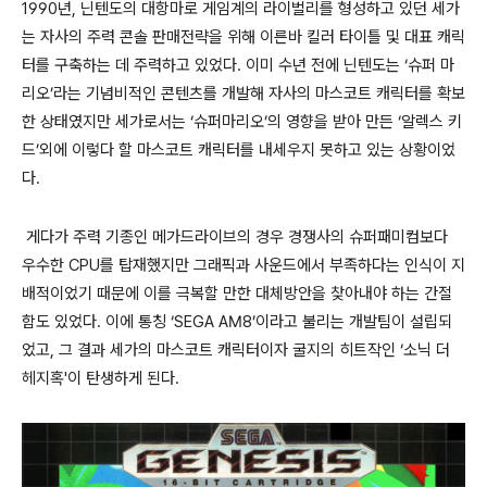
1990
년
,
닌텐도의 대항마로 게임계의 라이벌리를 형성하고 있던 세가
는 자사의 주력 콘솔 판매전략을 위해 이른바 킬러 타이틀 및 대표 캐릭
터를 구축하는 데 주력하고 있었다
.
이미 수년 전에 닌텐도는
‘
슈퍼 마
리오
’
라는 기념비적인 콘텐츠를 개발해 자사의 마스코트 캐릭터를 확보
한 상태였지만 세가로서는
‘
슈퍼마리오
’
의 영향을 받아 만든
‘
알렉스 키
드
’
외에 이렇다 할 마스코트 캐릭터를 내세우지 못하고 있는 상황이었
다
.
게다가 주력 기종인 메가드라이브의 경우 경쟁사의 슈퍼패미컴보다
우수한
CPU
를 탑재했지만 그래픽과 사운드에서 부족하다는 인식이 지
배적이었기 때문에 이를 극복할 만한 대체방안을 찾아내야 하는 간절
함도 있었다
.
이에 통칭
‘SEGA AM8’
이라고 불리는 개발팀이 설립되
었고
,
그 결과 세가의 마스코트 캐릭터이자 굴지의 히트작인
‘
소닉 더
헤지혹
'
이 탄생하게 된다
.