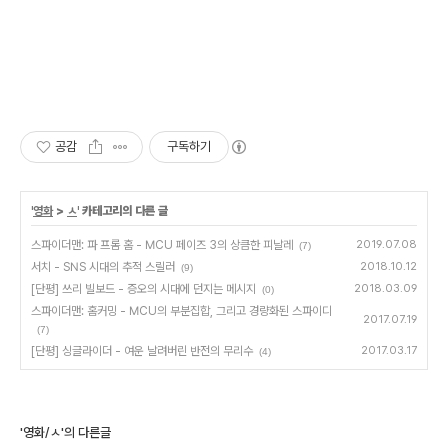
공감
구독하기
'
영화
>
ㅅ
' 카테고리의 다른 글
스파이더맨: 파 프롬 홈 - MCU 페이즈 3의 상큼한 피날레
2019.07.08
(7)
서치 - SNS 시대의 추적 스릴러
2018.10.12
(9)
[단평] 쓰리 빌보드 - 증오의 시대에 던지는 메시지
2018.03.09
(0)
스파이더맨: 홈커밍 - MCU의 부분집합, 그리고 경량화된 스파이디
2017.07.19
(7)
[단평] 싱글라이더 - 여운 날려버린 반전의 무리수
2017.03.17
(4)
'영화/ㅅ'의 다른글