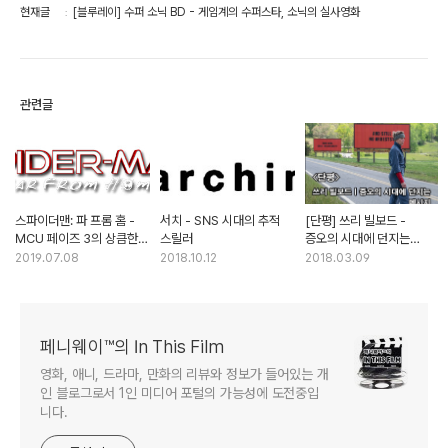
현재글
[블루레이] 수퍼 소닉 BD - 게임계의 수퍼스타, 소닉의 실사영화
관련글
스파이더맨: 파 프롬 홈 -
서치 - SNS 시대의 추적
[단평] 쓰리 빌보드 -
MCU 페이즈 3의 상큼한
스릴러
증오의 시대에 던지는
피날레
메시지
2019.07.08
2018.10.12
2018.03.09
페니웨이™의 In This Film
영화, 애니, 드라마, 만화의 리뷰와 정보가 들어있는 개
인 블로그로서 1인 미디어 포털의 가능성에 도전중입
니다.