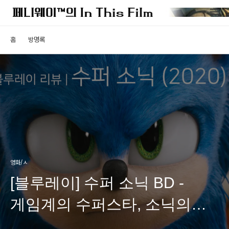
홈
방명록
영화/ㅅ
[블루레이] 수퍼 소닉 BD -
게임계의 수퍼스타, 소닉의
실사영화