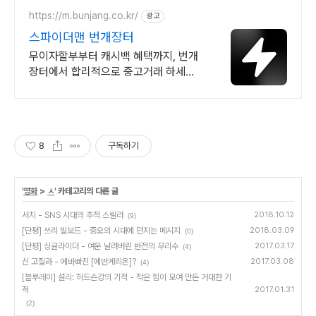
하게 받아보세요.
https://m.bunjang.co.kr/
광고
스파이더맨 번개장터
무이자할부부터 캐시백 혜택까지, 번개
장터에서 합리적으로 중고거래 하세요
전국 각지에서 올라오는 전국구 최다 상
품 매일 10만 개 이상의 신규 상품 업로
드
8
구독하기
'
영화
>
ㅅ
' 카테고리의 다른 글
서치 - SNS 시대의 추적 스릴러
2018.10.12
(9)
[단평] 쓰리 빌보드 - 증오의 시대에 던지는 메시지
2018.03.09
(0)
[단평] 싱글라이더 - 여운 날려버린 반전의 무리수
2017.03.17
(4)
신 고질라 - 에바빠진 [에반게리온]?
2017.03.08
(4)
[블루레이] 설리: 허드슨강의 기적 - 작은 힘이 모여 만든 거대한 기
적
2017.01.31
(2)