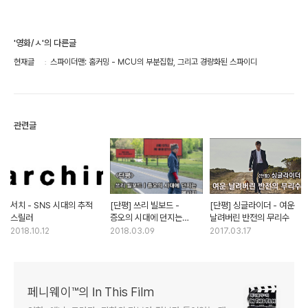
'영화/ㅅ'의 다른글
현재글
스파이더맨: 홈커밍 - MCU의 부분집합, 그리고 경량화된 스파이디
관련글
서치 - SNS 시대의 추적
[단평] 쓰리 빌보드 -
[단평] 싱글라이더 - 여운
스릴러
증오의 시대에 던지는
날려버린 반전의 무리수
메시지
2018.10.12
2018.03.09
2017.03.17
페니웨이™의 In This Film