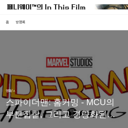
홈
방명록
영화/ㅅ
스파이더맨: 홈커밍 - MCU의
부분집합, 그리고 경량화된
스파이디