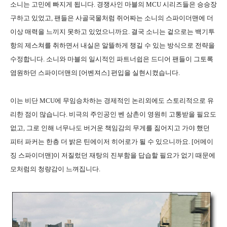
소니는 고민에 빠지게 됩니다. 경쟁사인 마블의 MCU 시리즈들은 승승장
구하고 있었고, 팬들은 사골국물처럼 쥐어짜는 소니의 스파이더맨에 더
이상 매력을 느끼지 못하고 있었으니까요. 결국 소니는 겉으로는 백기투
항의 제스쳐를 취하면서 내실은 알뜰하게 챙길 수 있는 방식으로 전략을
수정합니다. 소니와 마블의 일시적인 파트너쉽은 드디어 팬들이 그토록
염원하던 스파이더맨의 [어벤져스] 편입을 실현시켰습니다.
이는 비단 MCU에 무임승차하는 경제적인 논리외에도 스토리적으로 유
리한 점이 많습니다. 비극의 주인공인 벤 삼촌이 영원히 고통받을 필요도
없고, 그로 인해 너무나도 버거운 책임감의 무게를 짊어지고 가야 했던
피터 파커는 한층 더 밝은 틴에이저 히어로가 될 수 있으니까요. [어메이
징 스파이더맨]이 저질렀던 재탕의 진부함을 답습할 필요가 없기 때문에
모처럼의 청량감이 느껴집니다.