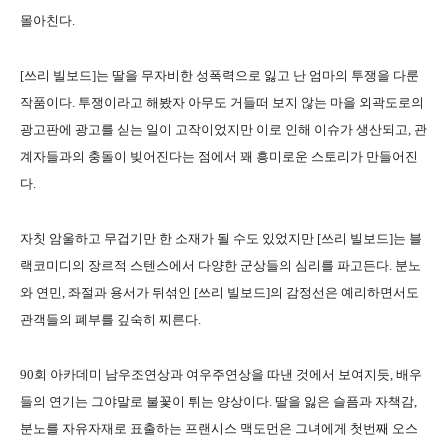
몰아친다.
[쓰리 빌보드]는 딸을 무자비한 성폭력으로 잃고 난 엄마의 투쟁을 다룬
작품이다. 투쟁이라고 해봤자 아무도 거들떠 보지 않는 마을 외곽도로의
광고판에 광고를 싣는 일이 고작이었지만 이로 인해 이슈가 생산되고, 관
계자들과의 충돌이 빚어진다는 점에서 꽤 흥미로운 스토리가 만들어진
다.
자칫 암울하고 무겁기만 한 소재가 될 수도 있었지만 [쓰리 빌보드]는 블
랙코미디의 장르적 스텐스에서 다양한 군상들의 심리를 파고든다. 분노
와 연민, 좌절과 용서가 뒤섞인 [쓰리 빌보드]의 감정선은 예리하면서도
관객들의 폐부를 깊숙히 찌른다.
90회 아카데미 남우조연상과 여우주연상을 따낸 것에서 보여지듯, 배우
들의 연기는 그야말로 불꽃이 튀는 양상이다. 딸을 잃은 슬픔과 자책감,
분노를 자유자재로 표출하는 프랜시스 맥도먼은 그녀에게 첫번째 오스