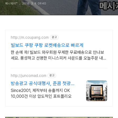
페니웨이™
2018. 3. 9. 09:40
http://m.coupang.com
광고
빌보드 쿠팡 쿠팡 로켓배송으로 빠르게
한 손에 쏙! 빌보드 와우회원 무제한 무료배송으로 만나보
세요. 풍성하고 선명한 미니스피커 사운드를 오늘주문 내일
도착 로켓배송으로 즐기세요.
http://juncomad.com
광고
방송광고 공식대행사, 준콤 첫광고
진행시 20% 할인!
Since2001, 제작부터 송출까지 OK
10,000건 이상 압도적인 포트폴리오