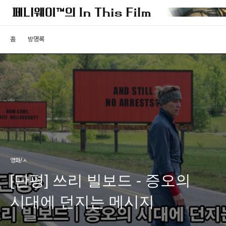
홈
방명록
영화/ㅅ
[단평] 쓰리 빌보드 - 증오의
시대에 던지는 메시지