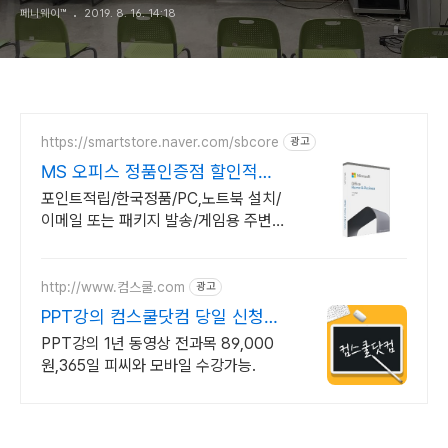
페니웨이™
2019. 8. 16. 14:18
https://smartstore.naver.com/sbcore
광고
MS 오피스 정품인증점 할인적립
을 확인하세요!
포인트적립/한국정품/PC,노트북 설치/
이메일 또는 패키지 발송/게임용 주변기
기 키보드,마우스 세트 및 스피커,모니
터 등/지데빌 정품 인증점
http://www.컴스쿨.com
광고
PPT강의 컴스쿨닷컴 당일 신청&
결제시 기프티콘!
PPT강의 1년 동영상 전과목 89,000
원,365일 피씨와 모바일 수강가능.