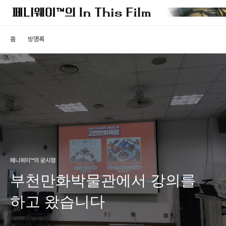
홈
방명록
페니웨이™의 궁시렁
부천만화박물관에서 강의를
하고 왔습니다