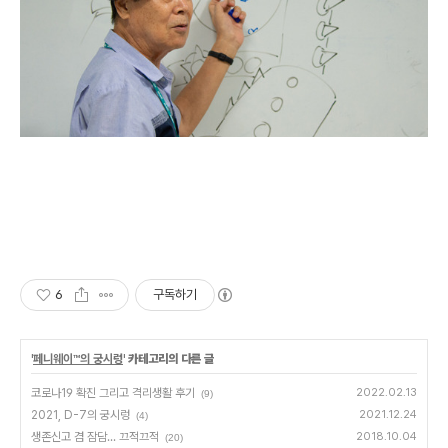
6
구독하기
'
페니웨이™의 궁시렁
' 카테고리의 다른 글
코로나19 확진 그리고 격리생활 후기
2022.02.13
(9)
2021, D-7의 궁시렁
2021.12.24
(4)
생존신고 겸 잠담... 끄적끄적
2018.10.04
(20)