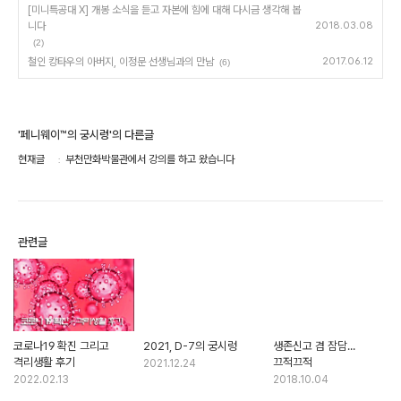
[미니특공대 X] 개봉 소식을 듣고 자본에 힘에 대해 다시금 생각해 봅
니다
2018.03.08
(2)
철인 캉타우의 아버지, 이정문 선생님과의 만남
2017.06.12
(6)
'페니웨이™의 궁시렁'의 다른글
현재글
부천만화박물관에서 강의를 하고 왔습니다
관련글
코로나19 확진 그리고
2021, D-7의 궁시렁
생존신고 겸 잠담...
격리생활 후기
끄적끄적
2021.12.24
2022.02.13
2018.10.04