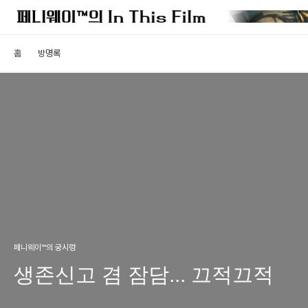
홈
방명록
페니웨이™의 궁시렁
생존신고 겸 잠담... 끄적끄적