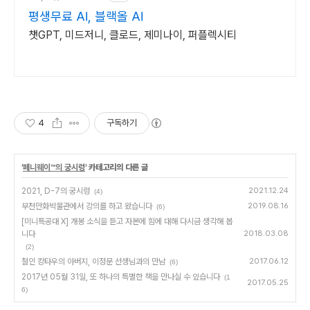
평생무료 AI, 블랙올 AI
챗GPT, 미드저니, 클로드, 제미나이, 퍼플렉시티
4
구독하기
'
페니웨이™의 궁시렁
' 카테고리의 다른 글
2021, D-7의 궁시렁
2021.12.24
(4)
부천만화박물관에서 강의를 하고 왔습니다
2019.08.16
(6)
[미니특공대 X] 개봉 소식을 듣고 자본에 힘에 대해 다시금 생각해 봅
니다
2018.03.08
(2)
철인 캉타우의 아버지, 이정문 선생님과의 만남
2017.06.12
(6)
2017년 05월 31일, 또 하나의 특별한 책을 만나실 수 있습니다
(1
2017.05.25
6)