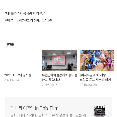
'페니웨이™의 궁시렁'의 다른글
현재글
생존신고 겸 잠담... 끄적끄적
관련글
2021, D-7의 궁시렁
부천만화박물관에서 강의를
[미니특공대 X] 개봉
하고 왔습니다
소식을 듣고 자본에 힘에
2021.12.24
대해 다시금 생각해 봅니다
2019.08.16
2018.03.08
페니웨이™의 In This Film
영화, 애니, 드라마, 만화의 리뷰와 정보가 들어있는 개