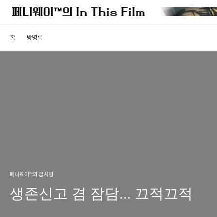
홈
방명록
페니웨이™의 궁시렁
생존신고 겸 잠담... 끄적끄적