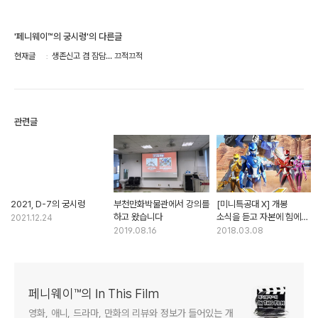
'페니웨이™의 궁시렁'의 다른글
현재글
생존신고 겸 잠담... 끄적끄적
관련글
2021, D-7의 궁시렁
부천만화박물관에서 강의를
[미니특공대 X] 개봉
하고 왔습니다
소식을 듣고 자본에 힘에
2021.12.24
대해 다시금 생각해 봅니다
2019.08.16
2018.03.08
페니웨이™의 In This Film
영화, 애니, 드라마, 만화의 리뷰와 정보가 들어있는 개