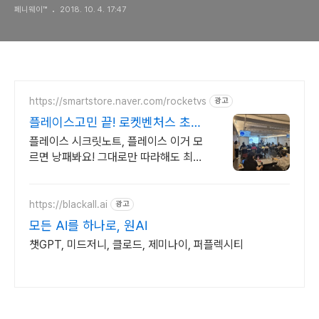
페니웨이™
2018. 10. 4. 17:47
https://smartstore.naver.com/rocketvs
광고
플레이스고민 끝! 로켓벤처스 초보
사장님은 꼭 보셔야되요!
플레이스 시크릿노트, 플레이스 이거 모
르면 낭패봐요! 그대로만 따라해도 최적
화 끝
https://blackall.ai
광고
모든 AI를 하나로, 원AI
챗GPT, 미드저니, 클로드, 제미나이, 퍼플렉시티