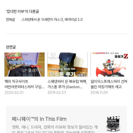
'잡다한 리뷰'의 다른글
현재글
스웨던에서 온 미세먼지 마스크, 에어리넘 2.0
관련글
해외 직구사이트
스웨덴에서 온 북유럽 백팩,
알리익스프레스에서 건져
어반아웃피터스에서 구입한
가스톤 루가 (Gaston
올린 마징가제트 레고
LP 플레이어
Luga)
2020.02.01
2019.02.27
2018.11.09
페니웨이™의 In This Film
영화, 애니, 드라마, 만화의 리뷰와 정보가 들어있는 개
인 블로그로서 1인 미디어 포털의 가능성에 도전중입