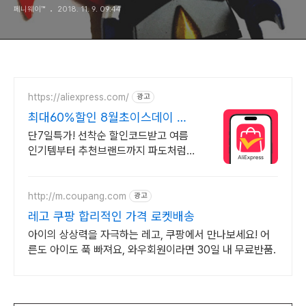
페니웨이™
2018. 11. 9. 09:44
https://aliexpress.com/
광고
최대60%할인 8월초이스데이 최
대60%할인 선착순코드발급
단7일특가! 선착순 할인코드받고 여름
인기템부터 추천브랜드까지 파도처럼밀
려오는 혜택 쏟아지는 혜택, 알리익스프
레스
http://m.coupang.com
광고
레고 쿠팡 합리적인 가격 로켓배송
아이의 상상력을 자극하는 레고, 쿠팡에서 만나보세요! 어
른도 아이도 푹 빠져요, 와우회원이라면 30일 내 무료반품.