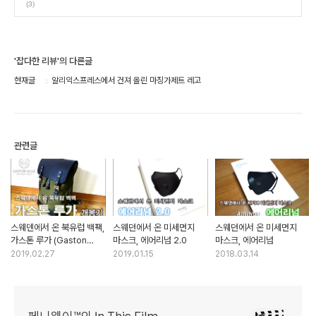
(3)
'잡다한 리뷰'의 다른글
현재글
알리익스프레스에서 건져 올린 마징가제트 레고
관련글
스웨덴에서 온 북유럽 백팩,
스웨던에서 온 미세먼지
스웨던에서 온 미세먼지
가스톤 루가 (Gaston
마스크, 에어리넘 2.0
마스크, 에어리넘
Luga)
2019.02.27
2019.01.15
2018.03.14