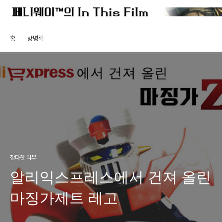
홈
방명록
잡다한 리뷰
알리익스프레스에서 건져 올린
마징가제트 레고