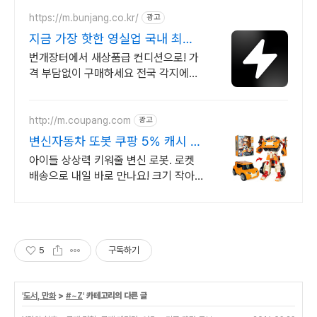
https://m.bunjang.co.kr/
광고
지금 가장 핫한 영실업 국내 최대
브랜드 중고거래
번개장터에서 새상품급 컨디션으로! 가
격 부담없이 구매하세요 전국 각지에서
올라오는 전국구 최다 상품 매일 10만
개 이상의 신규 상품 업로드
http://m.coupang.com
광고
변신자동차 또봇 쿠팡 5% 캐시 적
립까지
아이들 상상력 키워줄 변신 로봇. 로켓
배송으로 내일 바로 만나요! 크기 작아
휴대 간편, 튼튼한 내구성으로 오래오
래! 미니 합본팩 추천.
5
구독하기
'
도서, 만화
>
#~Z
' 카테고리의 다른 글