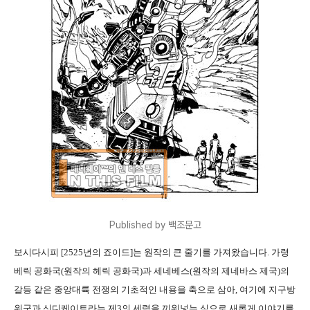
Published by 백조문고
보시다시피
[2525
년의 죠이드
]
는 원작의 큰 줄기를 가져왔습니다
.
가령
베릭 공화국
(
원작의 헤릭 공화국
)
과 세네베스
(
원작의 제네바스 제국
)
의
갈등 같은 중앙대륙 전쟁의 기초적인 내용을 축으로 삼아
,
여기에 지구방
위군과 신디케이트라는 제
3
의 세력을 끼워넣는 식으로 새롭게 이야기를