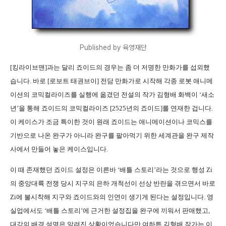
Published by 육영재단
[킹라이브맨]과는 달리 죠이드의 경우는 좀 더 저명한 만화가를 섭외했
습니다. 바로 [로보트 태권브이] 전담 만화가로 시작해 각종 로봇 애니메
이션의 코믹컬라이즈를 실행에 옮겼던 전설의 작가 김형배 화백이 ‘새소
년’을 통해 죠이드의 코믹컬라이즈 [2525년의 죠이드]를 연재한 겁니다.
이 케이스가 조금 특이한 것이 원래 죠이드는 애니메이션이나 코믹스를
기반으로 나온 완구가 아니라 완구를 팔아먹기 위한 세계관을 완구 제작
사에서 만들어 놓은 케이스입니다.
이 때 존재했던 죠이드 설정은 이른바 ‘배틀 스토리’라는 것으로 행성 Zi
의 중앙대륙 전쟁 당시 지구의 은하 개척선이 선상 반란을 겪으면서 바로
Zi에 불시착해 지구와 죠이드와의 인연이 생기게 된다는 설정입니다. 영
실업에서도 ‘배틀 스토리’에 근거한 설정집을 완구에 끼워서 판매했고,
대강의 배경 설명은 알려진 상황이었습니다만 여하튼 김형배 작가는 이