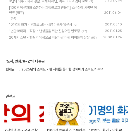
X단의 최후 - 국제 경찰, 국제 테러단, 여우 그리고 겟타 로보
2016.09.29
(3)
[100만 방문자와 소통하는 파워블로그 만들기] 소수정예 서평단 이
벤트 (발표)
2011.06.04
(44)
101명의 화가 - 만화로 보는 서양 미술사 입문서
2011.05.10
(9)
1년만 버텨라 - 직장 초년생들을 위한 진심어린 멘토링
2011.01.25
(17)
20세기 소년 - 현실의 악몽으로 되살아난 어린 아이들의 상상
2008.01.24
(67)
'도서, 만화/#~Z'의 다른글
현재글
2525년의 죠이드 - 한 시대를 풍미한 생체메카 죠이드의 추억
관련글
X단의 최후 - 국제 경찰,
[100만 방문자와 소통하는
101명의 화가 - 만화로