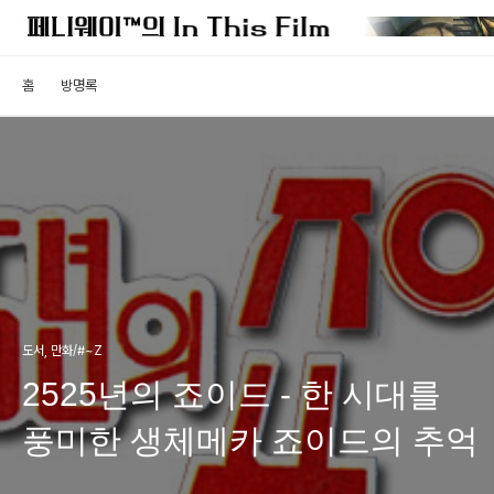
홈
방명록
도서, 만화/#~Z
2525년의 죠이드 - 한 시대를
풍미한 생체메카 죠이드의 추억