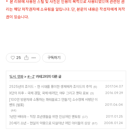
* 본 리뷰에 사용된 스틸 및 사진은 인용의 목적으로 사용되었으며 관련된 권
리는 해당 저작권자에 소유됨을 알립니다. 단, 본문의 내용은 작성자에게 저작
권이 있습니다.
25
구독하기
'
도서, 만화
>
#~Z
' 카테고리의 다른 글
2525년의 죠이드 - 한 시대를 풍미한 생체메카 죠이드의 추억
2017.04.07
(6)
X단의 최후 - 국제 경찰, 국제 테러단, 여우 그리고 겟타 로보
2016.09.29
(3)
[100만 방문자와 소통하는 파워블로그 만들기] 소수정예 서평단 이
벤트 (발표)
2011.06.04
(44)
1년만 버텨라 - 직장 초년생들을 위한 진심어린 멘토링
2011.01.25
(17)
20세기 소년 - 현실의 악몽으로 되살아난 어린 아이들의 상상
2008.01.24
(67)