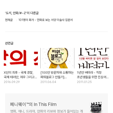
'도서, 만화/#~Z'의 다른글
현재글
101명의 화가 - 만화로 보는 서양 미술사 입문서
관련글
X단의 최후 - 국제 경찰,
[100만 방문자와 소통하는
1년만 버텨라 - 직장
국제 테러단, 여우 그리고
파워블로그 만들기]
초년생들을 위한 진심어린
겟타 로보
소수정예 서평단 이벤트
멘토링
2016.09.29
2011.06.04
2011.01.25
(발표)
페니웨이™의 In This Film
영화, 애니, 드라마, 만화의 리뷰와 정보가 들어있는 개