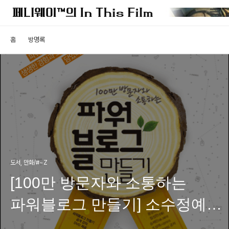
홈
방명록
도서, 만화/#~Z
[100만 방문자와 소통하는
파워블로그 만들기] 소수정예
서평단 이벤트 (발표)