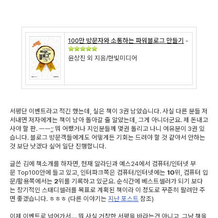
100만 방문자와 소통하는 파워블로그 만들기
-
윤상진 외 지음/한빛미디어
서평단 이벤트라고 적긴 했는데, 실은 책이 3권 남았습니다. 사실 다른 분들 저
서내면 저자에게는 책이 남아 돌아갈 줄 알았는데, 그게 아니더군요. 제 돈내고
사야 할 판. ㅡㅡ;; 뭐 어쨌거나 지인분들께 몇권 돌리고 나니 여유분이 3권 있
습니다. 블로그 방문객들에게도 어떻게든 기회는 드려야 할 것 같아서 안하는
것 보단 낫겠다 싶어 일단 진행합니다.
글쓴 김에 책소개를 하자면, 현재 알라딘과 예스24에서 컴퓨터/인터넷 부
문 Top100안에 들고 있고, 인터파크쪽은 컴퓨터/인터넷에는
10
위, 컴퓨터 입
문/활용쪽에서는
2
위를 기록하고 있군요. 순식간에 베스트셀러가 되기 보다
는 장기적인 스태디셀러를 목표로 계획된 책이라 이 정도로 꾸준히 팔려만 주
면 좋겠습니다. ㅎㅎㅎ (다른 이야기는
지난 포스트
참조)
이제 이벤트로 넘어가서.... 뭐 사실 거창한 서평을 바라는건 아니고, 그냥 책을