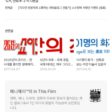
'도서, 만화/#~Z'의 다른글
현재글
[100만 방문자와 소통하는 파워블로그 만들기] 소수정예 서평단 이벤트 (발표)
관련글
2525년의 죠이드 - 한
X단의 최후 - 국제 경찰,
101명의 화가 - 만화로
시대를 풍미한 생체메카
국제 테러단, 여우 그리고
보는 서양 미술사 입문서
죠이드의 추억
겟타 로보
2017.04.07
2016.09.29
2011.05.10
페니웨이™의 In This Film
영화, 애니, 드라마, 만화의 리뷰와 정보가 들어있는 개
인 블로그로서 1인 미디어 포털의 가능성에 도전중입
니다.