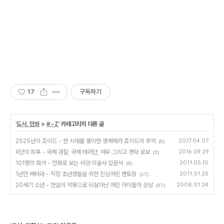
17
구독하기
'
도서, 만화
>
#~Z
' 카테고리의 다른 글
2525년의 죠이드 - 한 시대를 풍미한 생체메카 죠이드의 추억
2017.04.07
(6)
X단의 최후 - 국제 경찰, 국제 테러단, 여우 그리고 겟타 로보
2016.09.29
(3)
101명의 화가 - 만화로 보는 서양 미술사 입문서
2011.05.10
(9)
1년만 버텨라 - 직장 초년생들을 위한 진심어린 멘토링
2011.01.25
(17)
20세기 소년 - 현실의 악몽으로 되살아난 어린 아이들의 상상
2008.01.24
(67)