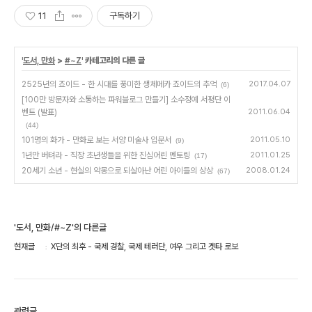
11
구독하기
'
도서, 만화
>
#~Z
' 카테고리의 다른 글
2525년의 죠이드 - 한 시대를 풍미한 생체메카 죠이드의 추억
2017.04.07
(6)
[100만 방문자와 소통하는 파워블로그 만들기] 소수정예 서평단 이
벤트 (발표)
2011.06.04
(44)
101명의 화가 - 만화로 보는 서양 미술사 입문서
2011.05.10
(9)
1년만 버텨라 - 직장 초년생들을 위한 진심어린 멘토링
2011.01.25
(17)
20세기 소년 - 현실의 악몽으로 되살아난 어린 아이들의 상상
2008.01.24
(67)
'도서, 만화/#~Z'의 다른글
현재글
X단의 최후 - 국제 경찰, 국제 테러단, 여우 그리고 겟타 로보
관련글