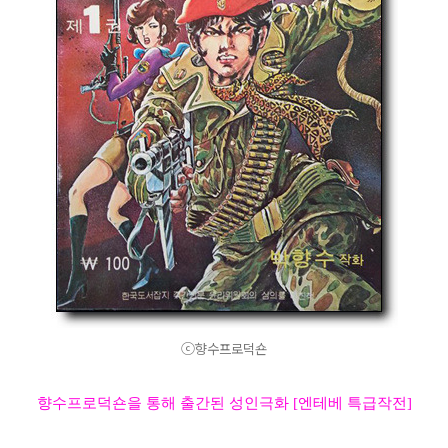
ⓒ향수프로덕숀
향수프로덕숀을 통해 출간된 성인극화 [엔테베 특급작전]