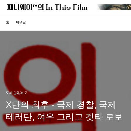
홈
방명록
도서, 만화/#~Z
X단의 최후 - 국제 경찰, 국제
테러단, 여우 그리고 겟타 로보