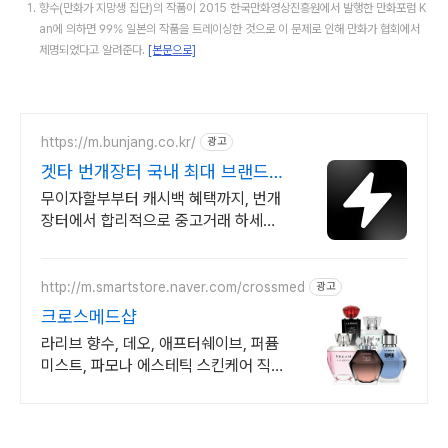
향수(만화가 지망생 집단)의 작품이 2015 한국만화영상진흥원에서 발행한 만화포럼 K
an에 의하면 99% 일본의 작품을 트레이싱한 것으로 이 문제로 인해 만화가 협회에서
제명되었다고 알려준다.
[본문으로]
https://m.bunjang.co.kr/
광고
겟타 번개장터 국내 최대 브랜드
중고거래
무이자할부부터 캐시백 혜택까지, 번개
장터에서 합리적으로 중고거래 하세요
전국 각지에서 올라오는 전국구 최다 상
품 매일 10만 개 이상의 신규 상품 업로
드
http://m.smartstore.naver.com/crossmed
광고
크로스메드샵
라리브 향수, 데오, 애프터쉐이브, 퍼퓸
미스트, 파모나 에스테틱 스킨케어 직영
몰