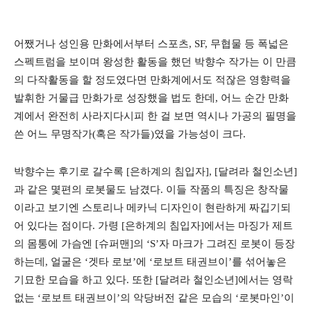
어쨌거나 성인용 만화에서부터 스포츠, SF, 무협물 등 폭넓은
스펙트럼을 보이며 왕성한 활동을 했던 박향수 작가는 이 만큼
의 다작활동을 할 정도였다면 만화계에서도 적잖은 영향력을
발휘한 거물급 만화가로 성장했을 법도 한데, 어느 순간 만화
계에서 완전히 사라지다시피 한 걸 보면 역시나 가공의 필명을
쓴 어느 무명작가(혹은 작가들)였을 가능성이 크다.
박향수는 후기로 갈수록 [은하계의 침입자], [달려라 철인소년]
과 같은 몇편의 로봇물도 남겼다. 이들 작품의 특징은 창작물
이라고 보기엔 스토리나 메카닉 디자인이 현란하게 짜깁기되
어 있다는 점이다. 가령 [은하계의 침입자]에서는 마징가 제트
의 몸통에 가슴엔 [슈퍼맨]의 ‘S’자 마크가 그려진 로봇이 등장
하는데, 얼굴은 ‘겟타 로보’에 ‘로보트 태권브이’를 섞어놓은
기묘한 모습을 하고 있다. 또한 [달려라 철인소년]에서는 영락
없는 ‘로보트 태권브이’의 악당버전 같은 모습의 ‘로봇마인’이