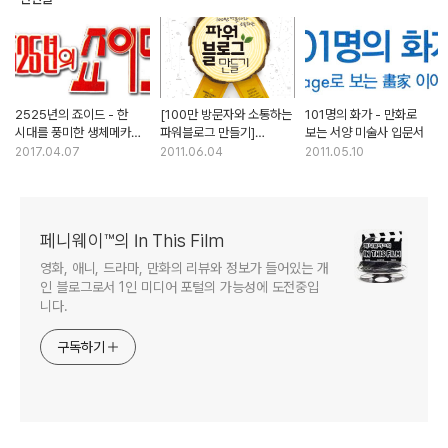
2525년의 죠이드 - 한
[100만 방문자와 소통하는
101명의 화가 - 만화로
시대를 풍미한 생체메카
파워블로그 만들기]
보는 서양 미술사 입문서
죠이드의 추억
소수정예 서평단 이벤트
2017.04.07
2011.06.04
2011.05.10
(발표)
페니웨이™의 In This Film
영화, 애니, 드라마, 만화의 리뷰와 정보가 들어있는 개
인 블로그로서 1인 미디어 포털의 가능성에 도전중입
니다.
구독하기