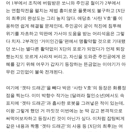
어 1부에서 조직에 버림받은 쏘니와 주인공 철이가 2부에서
는 연합작전을 펼치는 제법 흥미로운 플롯에도 불구하고
[X단
의 최후]의 완성도는 그리 높지 않다. 애당초 ‘사탄 V호’를 이
용하면 쉽게 해결될 문제인데, 주인공이 굳이 적진에 침투해
위기를 자초하고 막판에 가서야 도움을 받는 어리석음은 그렇
다 치자. 2부격인 ‘거미인간들’편에서 맹활약할 것으로 기대됐
던 쏘니는 별다른 활약없이 X단의 포로가 되었다가 언제 퇴장
했는지도 모르게 사라져 버리고, 자신을 도와준 주인공에게 은
혜를 갚기 위해 여우가 갑자기 등장하는 뜬금없는 이야기가 아
무런 고민없이 불쑥 전개된다.
여기에 ‘겟타 드래곤’을 빼다 박은 ‘사탄 V호’의 등장은 화룡정
점을 찍는다. 이미 박향수 작가는 [달려라 철인소년]에서도 속
표지에 ‘겟타 드래곤’과 흡사한 로봇을 그려넣은 적이 있는데,
이왕 그렇게 했던 거 까짓것 이번에는 눈 딱 감고 본격적으로
써먹어보자하고 등장시킨 것이 아닌가 싶다. 이처럼 잡탕찌게
같은 내용과 짝퉁 ‘겟타 드래곤’의 사용 등 [X단의 최후]는 여