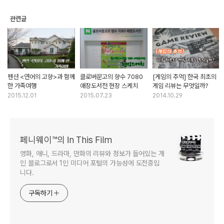
관련글
펜션 <연어의 고향>과 함께
클로버문고의 향수 7080
[게임의 추억] 한국 최초의
한 가족여행
애장도서전 현장 스케치
게임 리뷰는 무엇일까?
2015.12.01
2015.07.23
2014.10.29
페니웨이™의 In This Film
영화, 애니, 드라마, 만화의 리뷰와 정보가 들어있는 개
인 블로그로서 1인 미디어 포털의 가능성에 도전중입
니다.
구독하기