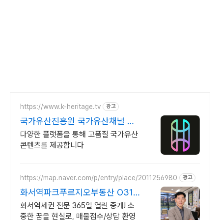
https://www.k-heritage.tv
광고
국가유산진흥원 국가유산채널 한
국의 세계유산 영상
다양한 플랫폼을 통해 고품질 국가유산
콘텐츠를 제공합니다
https://map.naver.com/p/entry/place/2011256980
광고
화서역파크푸르지오부동산 O31
258 8949
화서역세권 전문 365일 열린 중개! 소
중한 꿈을 현실로, 매물접수/상담 환영