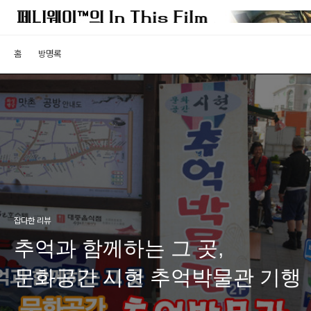
홈
방명록
잡다한 리뷰
추억과 함께하는 그 곳,
문화공간 시현 추억박물관 기행