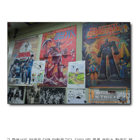
그 중에서도 압권은 단연 만화원고다. 다이나믹 콩콩 코믹스 한권도 제