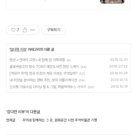
7
구독하기
'
잡다한 리뷰
' 카테고리의 다른 글
펜션 <연어의 고향>과 함께 한 가족여행
2015.12.01
(4)
클로버문고의 향수 7080 애장도서전 현장 스케치
2015.07.23
(14)
[게임의 추억] 한국 최초의 게임 리뷰는 무엇일까?
2014.10.29
(17)
내 취향을 분석하는 영화 추천, 왓챠 어플리케이션
2013.10.13
(14)
신사동 가로수길 다이닝 펍 & 그릴, 퍼블릭하우스 시식기
2012.10.19
(10)
'잡다한 리뷰'의 다른글
현재글
추억과 함께하는 그 곳, 문화공간 시현 추억박물관 기행