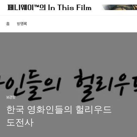
홈
방명록
보관함
한국 영화인들의 헐리우드
도전사