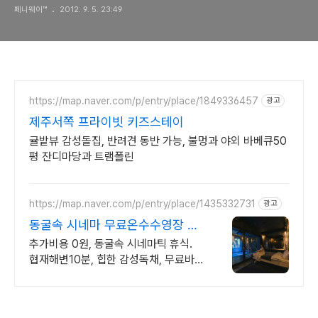
페니웨이™
2012. 9. 5. 23:49
https://map.naver.com/p/entry/place/1849336457
광고
제주서쪽 프라이빗 키즈스테이
귤밭뷰 감성돌집, 반려견 동반 가능, 불멍과 야외 바베큐50
평 잔디마당과 트램폴린
https://map.naver.com/p/entry/place/1435332731
광고
동굴속 시네마 무료온수수영장 독
특하고 아늑한 나만의아지트
추가비용 0원, 동굴속 시네마틱 휴식.
협재해변10분, 힙한 감성독채, 무료바
베큐 감성독채,동굴의 아늑함 풀사이드
시네마의 낭만. 잊지못할 태교여행&커
플여행의 완성