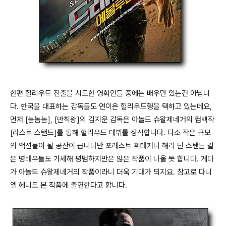
한편 헐리우드 진출을 시도한 영화인들 중에는 배우만 있는건 아닙니
다. 한국을 대표하는 감독들도 연이은 헐리우드행을 택하고 있는데요,
먼저 [놈놈놈], [반칙왕]의 김지운 감독은 아놀드 슈왈제네거의 컴백작
[라스트 스탠드]를 통해 헐리우드 데뷔를 장식합니다. 다소 작은 규모
의 액션물이 될 공산이 큽니다만 포레스트 휘태커나 해리 딘 스탠튼 같
은 명배우들도 가세해 평범하지만은 않은 작품이 나올 듯 합니다. 게다
가 아놀드 슈왈제네거의 작품이라니 더욱 기대가 되지요. 참고로 다니
엘 헤니도 본 작품에 출연한다고 합니다.