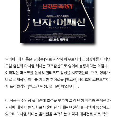
드라마 [내 이름은 김삼순]으로 시작해 배우로서의 급성장세를 나타낸
모델 출신의 다니엘 헤니는 교포출신으로 영어에 능통하다는 이점과
이국적인 마스크를 앞세워 헐리우드 입성을 시도했는데, 그 첫 영화가
바로 세계적인 히트를 기록한 히어로물 [엑스맨]시리즈의 스핀오프이
자 프리퀄격인 [엑스맨 탄생: 울버린]이었습니다.
이 작품은 주인공 울버린에 초점을 맞추어 그의 탄생 배경과 숨겨진 과
거사에 대해 다룬 영화로서 울버린 역에는 여전히 휴 잭맨이 등장하고
있으며 다니엘 헤니는 울버린을 추적하는 저격자 에이전트 제로 역으