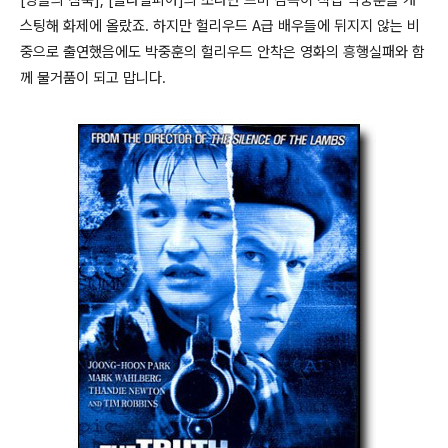
[양들의 침묵], [필라델피아]의 조나단 드미 감독이 직접 박중훈을 캐
스팅해 화제에 올랐죠. 하지만 헐리우드 A급 배우들에 뒤지지 않는 비
중으로 출연했음에도 박중훈의 헐리우드 안착은 영화의 흥행실패와 함
께 물거품이 되고 맙니다.