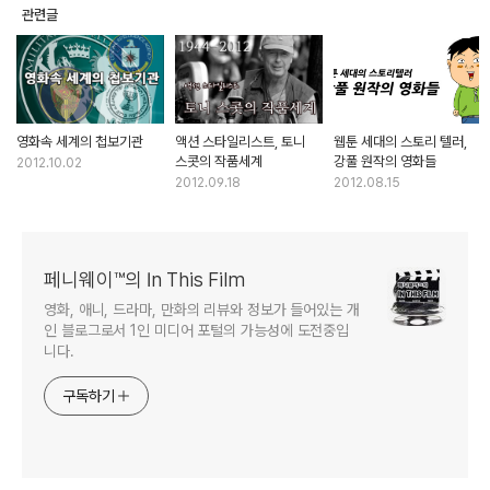
관련글
영화속 세계의 첩보기관
액션 스타일리스트, 토니
웹툰 세대의 스토리 텔러,
스콧의 작품세계
강풀 원작의 영화들
2012.10.02
2012.09.18
2012.08.15
페니웨이™의 In This Film
영화, 애니, 드라마, 만화의 리뷰와 정보가 들어있는 개
인 블로그로서 1인 미디어 포털의 가능성에 도전중입
니다.
구독하기