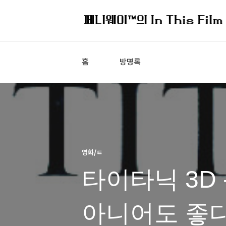
홈
방명록
영화/ㅌ
타이타닉 3D 
아니어도 좋