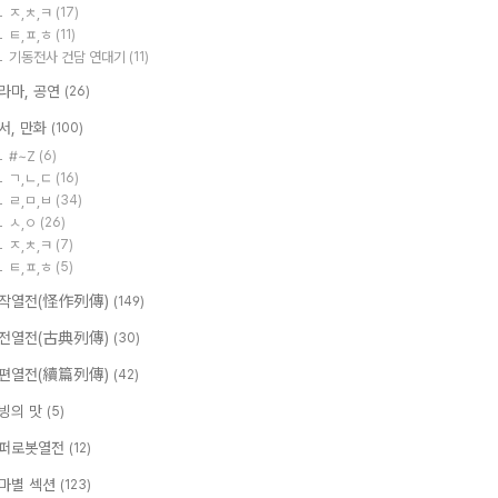
ㅈ,ㅊ,ㅋ
(17)
ㅌ,ㅍ,ㅎ
(11)
기동전사 건담 연대기
(11)
라마, 공연
(26)
서, 만화
(100)
#~Z
(6)
ㄱ,ㄴ,ㄷ
(16)
ㄹ,ㅁ,ㅂ
(34)
ㅅ,ㅇ
(26)
ㅈ,ㅊ,ㅋ
(7)
ㅌ,ㅍ,ㅎ
(5)
작열전(怪作列傳)
(149)
전열전(古典列傳)
(30)
편열전(續篇列傳)
(42)
빙의 맛
(5)
퍼로봇열전
(12)
마별 섹션
(123)