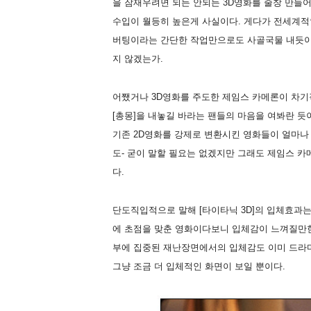
을 잠재우려면 되든 안되든 3D영화를 줄창 만들어
수입이 월등히 높은게 사실이다. 게다가 전세계적인
버팅이라는 간단한 작업만으로도 사골국물 내듯이 
지 않겠는가.
어쨌거나 3D영화를 주도한 제임스 카메론이 차기작을
[총몽]을 내놓길 바라는 팬들의 마음을 여봐란 듯이
기존 2D영화를 강제로 변환시킨 영화들이 얼마나 
도- 굳이 말할 필요는 없겠지만 그래도 제임스 카
다.
단도직입적으로 말해 [타이타닉 3D]의 입체효과는
에 초점을 맞춘 영화이다보니 입체감이 느껴질만한
부에 집중된 재난장면에서의 입체감도 이미 드라
그냥 조금 더 입체적인 화면이 보일 뿐이다.