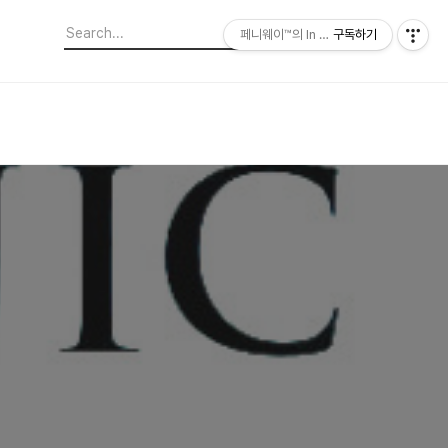
페니웨이™의 In This Film
구독하기