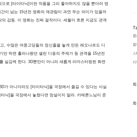
적으로 [타이타닉]이란 작품을 그리 좋아하지도 않을 뿐더러 영
3시간이 넘는 15년전 영화의 재관람이 과연 무슨 의미가 있을까
작의 감동. 이 영화는 진짜 걸작이다. 세월이 흐른 지금도 관객
T
블
블
고, 수많은 여중고딩들의 정신줄을 놓게 만든 레오나르도 디
기만 하면 흘러나왔던 셀린 디옹의 주제가 등 관객을 15년전
스
를 실감케 한다. 3D뿐만이 아니라 새롭게 리마스터링된 화면
리
최
최
 3D가 아니더라도 [타이타닉]을 극장에서 즐길 수 있다는 사실
근
글
이타닉]을 극장에서 놓쳤다면 망설이지 말라. 카메론느님이 준
과
인
최
기
글