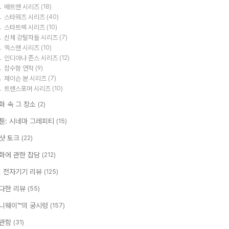
배트맨 시리즈
(18)
스타워즈 시리즈
(40)
스타트렉 시리즈
(10)
신체 강탈자들 시리즈
(7)
엑스맨 시리즈
(10)
인디아나 존스 시리즈
(12)
잠수함 연작
(9)
제이슨 본 시리즈
(7)
트랜스포머 시리즈
(10)
화 속 그 장소
(2)
툰: 시네마 그레피티
(15)
샷 토크
(22)
화에 관한 잡담
(212)
T, 전자기기 리뷰
(125)
다한 리뷰
(55)
니웨이™의 궁시렁
(157)
관함
(31)