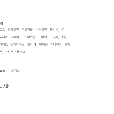
ag
로그,
괴작열전,
주말영화,
속편열전,
프리뷰,
IT,
루레이,
리메이크,
스마트폰,
모바일,
스릴러,
영화,
타워즈,
슈퍼히어로,
SF,
애니메이션,
페니웨이,
만화,
뷰,
스티븐 스필버그,
근글
인기글
근댓글