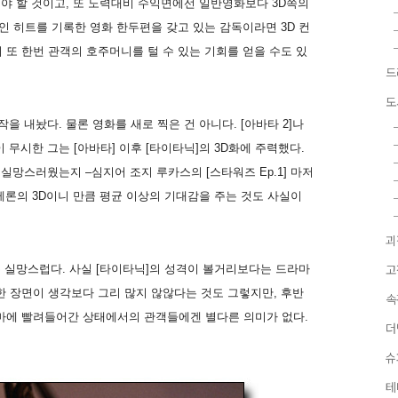
야 할 것이고, 또 노력대비 수익면에선 일반영화보다 3D쪽의
 히트를 기록한 영화 한두편을 갖고 있는 감독이라면 3D 컨
또 한번 관객의 호주머니를 털 수 있는 기회를 얻을 수도 있
드
도
 내놨다. 물론 영화를 새로 찍은 건 아니다. [아바타 2]나
 무시한 그는 [아바타] 이후 [타이타닉]의 3D화에 주력했다.
실망스러웠는지 –심지어 조지 루카스의 [스타워즈 Ep.1] 마저
메론의 3D이니 만큼 평균 이상의 기대감을 주는 것도 사실이
괴
 실망스럽다. 사실 [타이타닉]의 성격이 볼거리보다는 드라마
고
 장면이 생각보다 그리 많지 않않다는 것도 그렇지만, 후반
속
마에 빨려들어간 상태에서의 관객들에겐 별다른 의미가 없다.
더
슈
테