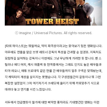
ⓒ Imagine / Universal Pictures. All rights reserved.
[타워 하이스트]는 뭐랄까요, 딱히 파격성이라고는 찾아보기 힘든 영화입니다.
아무래도 연출을 맡은 브렛 래트너 감독의 특성을 간과할 순 없겠죠. 지독히도
모험하길 싫어하는 감독이니 이번에도 그냥 무난하게 가려한 듯 합니다. 벤 스
틸러나 에디 머피, 캐시 애플렉 등 현역중에서는 그래도 인지도 높은 배우들과
티아 레오니, 매튜 브로데릭 같은 한물 간 배우들까지 얼추 구색은 맞춰놨는데,
각 캐릭터의 개성을 살리지는 못했습니다. 각 구성원들간의 갈등이나 뭐 그런
복잡한 설정없이 그저 여기저기서 크래딧에 올리기 위해 끼워맞추기 식으로
데려다 놓고 연기를 시킨 느낌입니다.
서두에서 언급했듯이 월가에 대한 삐딱한 풍자라도 기대했건만 영화는 이런