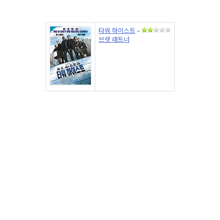
타워 하이스트
-
브렛 래트너