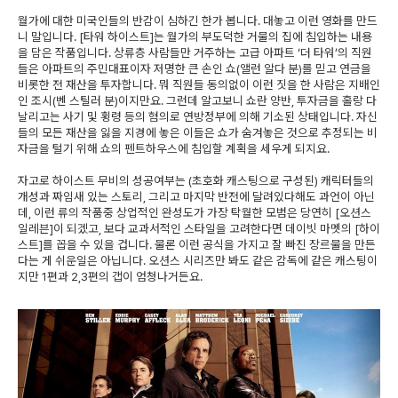
월가에 대한 미국인들의 반감이 심하긴 한가 봅니다. 대놓고 이런 영화를 만드
니 말입니다. [타워 하이스트]는 월가의 부도덕한 거물의 집에 침입하는 내용
을 담은 작품입니다. 상류층 사람들만 거주하는 고급 아파트 ‘더 타워’의 직원
들은 아파트의 주민대표이자 저명한 큰 손인 쇼(앨런 알다 분)를 믿고 연금을
비롯한 전 재산을 투자합니다. 뭐 직원들 동의없이 이런 짓을 한 사람은 지배인
인 조시(벤 스틸러 분)이지만요. 그런데 알고보니 쇼란 양반, 투자금을 홀랑 다
날리고는 사기 및 횡령 등의 혐의로 연방정부에 의해 기소된 상태입니다. 자신
들의 모든 재산을 잃을 지경에 놓은 이들은 쇼가 숨겨놓은 것으로 추정되는 비
자금을 털기 위해 쇼의 펜트하우스에 침입할 계획을 세우게 되지요.
자고로 하이스트 무비의 성공여부는 (초호화 캐스팅으로 구성된) 캐릭터들의
개성과 짜임새 있는 스토리, 그리고 마지막 반전에 달려있다해도 과언이 아닌
데, 이런 류의 작품중 상업적인 완성도가 가장 탁월한 모범은 당연히 [오션스
일레븐]이 되겠고, 보다 교과서적인 스타일을 고려한다면 데이빗 마멧의 [하이
스트]를 꼽을 수 있을 겁니다. 물론 이런 공식을 가지고 잘 빠진 장르물을 만든
다는 게 쉬운일은 아닙니다. 오션스 시리즈만 봐도 같은 감독에 같은 캐스팅이
지만 1편과 2,3편의 갭이 엄청나거든요.