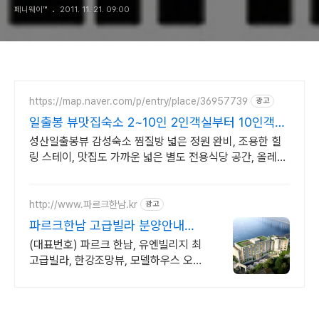
페니웨이™
2011. 11. 21. 09:00
https://map.naver.com/p/entry/place/36957739
광고
일출봉 뷰맛집숙소 2~10인 2인객실부터 10인객실
구성
성산일출봉뷰 감성숙소 찜질방 넓은 정원 완비, 조용한 힐
링 스테이, 맛집도 가까운 넓은 별도 전용식당 공간, 올레길
2코스 바로 옆, 트레킹후 힐링에 좋은 숙소
http://www.파르크한남.kr
광고
파르크한남 고급빌라 분양안내
VIP갤러리 사전 방문예약
(대표번호) 파르크 한남, 유엔빌리지 최
고급빌라, 한강조망뷰, 모델하우스 오시
는길