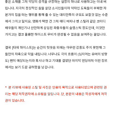
좋은 소재를 그저 악당의 성격을 규정하는 설정의 하나로 사용하고는 이내 버
립니다. 지극히 정상적인 삶을 살던 소시민들이자 약자인 도둑들이 부패한 자
본가의 집을 터는 행위를 통해 줄 수 있는 대리만족의 규모도 보잘것 없는 수준
에서 그치고 말지요. 영화가 택한 건 그저 에디 머피나 벤 스틸러 같은 코미디
배우들의 개인기나 산만하게 삽입된 좌충우돌의 슬랩스틱 정도인데, 이것만
가지고는 결코 훌륭한 하이스트 무비가 완성될 수 없음을 보여주는 꼴입니다.
결국 [타워 하이스트]는 순간의 헛웃음 외에는 아무런 감흥도 주지 못한채 그
들만의 자축으로 막을 내립니다. 너무나도 극의 흐름이 (심지어는 유머의 방향
도) 뻔히 예상되는지라 혹시나 하고 기대를 걸었던 마지막 엔딩마저 이런 장르
에서는 보기 드문 공허함을 남깁니다.
* 본 리뷰에 사용된 스틸 및 사진은 인용의 목적으로 사용되었으며 관련된 권
리는 해당 저작권자에 소유됨을 알립니다. 단, 본문의 내용은 작성자에게 저작
권이 있습니다.