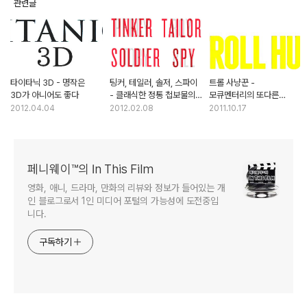
관련글
타이타닉 3D - 명작은
팅커, 테일러, 솔저, 스파이
트롤 사냥꾼 -
3D가 아니어도 좋다
- 클래식한 정통 첩보물의
모큐멘터리의 또다른
귀환
가능성
2012.04.04
2012.02.08
2011.10.17
페니웨이™의 In This Film
영화, 애니, 드라마, 만화의 리뷰와 정보가 들어있는 개
인 블로그로서 1인 미디어 포털의 가능성에 도전중입
니다.
구독하기