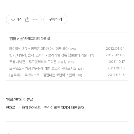
44
구독하기
'
영화
>
ㅌ
' 카테고리의 다른 글
타이타닉 3D - 명작은 3D가 아니어도 좋다
2012.04.04
(28)
팅커, 테일러, 솔저, 스파이 - 클래식한 정통 첩보물의 귀환
2012.02.08
(37)
트롤 사냥꾼 - 모큐멘터리의 또다른 가능성
2011.10.17
(10)
트루맛쇼 - 기성 언론들에 대한 조소의 카타르시스
2011.08.15
(28)
[블루레이] 투어리스트 - 감질나는 로맨틱 스릴러
2011.05.16
(18)
'영화/ㅌ'의 다른글
현재글
타워 하이스트 - 핵심이 빠진 월가에 대한 풍자