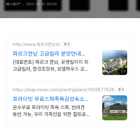
페니웨이™
2011. 11. 21. 09:00
http://www.파르크한남.kr
광고
파르크한남 고급빌라 분양안내
VIP갤러리 사전 방문예약
(대표번호) 파르크 한남, 유엔빌리지 최
고급빌라, 한강조망뷰, 모델하우스 오시
는길
https://map.naver.com/p/entry/place/1002877828
광고
프라이빗 무료스파족욕감성숙소
제주 돌담감성, 반려견 환영
온수무료 프라이빗 족욕 스파. 반려견
동반 가능, 우리 가족만을 위한 힐링공
간. 제주 이주 10년차 부부가 직접 짓고
꾸민 정성 가득 감성 스테이, 야외 바베
큐