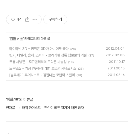
44
구독하기
'
영화
>
ㅌ
' 카테고리의 다른 글
타이타닉 3D - 명작은 3D가 아니어도 좋다
2012.04.04
(28)
팅커, 테일러, 솔저, 스파이 - 클래식한 정통 첩보물의 귀환
2012.02.08
(37)
트롤 사냥꾼 - 모큐멘터리의 또다른 가능성
2011.10.17
(10)
트루맛쇼 - 기성 언론들에 대한 조소의 카타르시스
2011.08.15
(28)
[블루레이] 투어리스트 - 감질나는 로맨틱 스릴러
2011.05.16
(18)
'영화/ㅌ'의 다른글
현재글
타워 하이스트 - 핵심이 빠진 월가에 대한 풍자