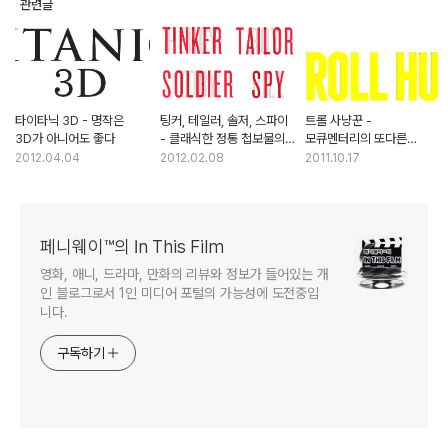
관련글
타이타닉 3D - 명작은
팅커, 테일러, 솔저, 스파이
트롤 사냥꾼 -
3D가 아니어도 좋다
- 클래식한 정통 첩보물의
모큐멘터리의 또다른
귀환
가능성
2012.04.04
2012.02.08
2011.10.17
페니웨이™의 In This Film
영화, 애니, 드라마, 만화의 리뷰와 정보가 들어있는 개
인 블로그로서 1인 미디어 포털의 가능성에 도전중입
니다.
구독하기