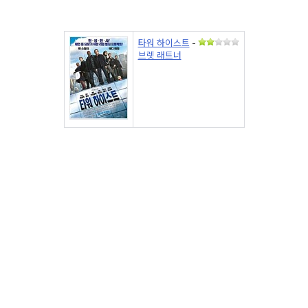
타워 하이스트
-
브렛 래트너