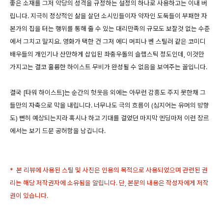
좋은 소재를 그저 악당의 성격을 규정하는 설정의 하나로 사용하고는 이내 버
립니다. 지극히 정상적인 삶을 살던 소시민들이자 약자인 도둑들이 부패한 자
본가의 집을 터는 행위를 통해 줄 수 있는 대리만족의 규모도 보잘것 없는 수준
에서 그치고 말지요. 영화가 택한 건 그저 에디 머피나 벤 스틸러 같은 코미디
배우들의 개인기나 산만하게 삽입된 좌충우돌의 슬랩스틱 정도인데, 이것만
가지고는 결코 훌륭한 하이스트 무비가 완성될 수 없음을 보여주는 꼴입니다.
결국 [타워 하이스트]는 순간의 헛웃음 외에는 아무런 감흥도 주지 못한채 그
들만의 자축으로 막을 내립니다. 너무나도 극의 흐름이 (심지어는 유머의 방향
도) 뻔히 예상되는지라 혹시나 하고 기대를 걸었던 마지막 엔딩마저 이런 장르
에서는 보기 드문 공허함을 남깁니다.
* 본 리뷰에 사용된 스틸 및 사진은 인용의 목적으로 사용되었으며 관련된 권
리는 해당 저작권자에 소유됨을 알립니다. 단, 본문의 내용은 작성자에게 저작
권이 있습니다.