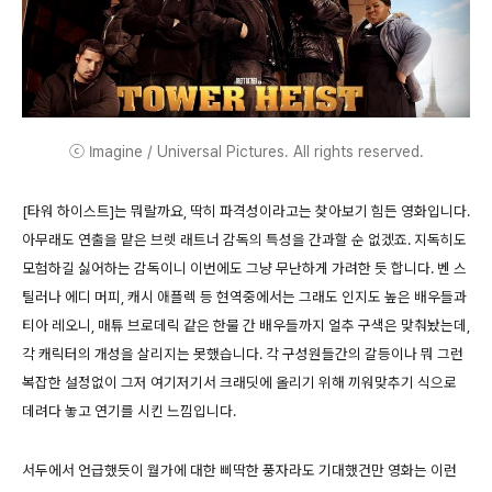
ⓒ Imagine / Universal Pictures. All rights reserved.
[타워 하이스트]는 뭐랄까요, 딱히 파격성이라고는 찾아보기 힘든 영화입니다.
아무래도 연출을 맡은 브렛 래트너 감독의 특성을 간과할 순 없겠죠. 지독히도
모험하길 싫어하는 감독이니 이번에도 그냥 무난하게 가려한 듯 합니다. 벤 스
틸러나 에디 머피, 캐시 애플렉 등 현역중에서는 그래도 인지도 높은 배우들과
티아 레오니, 매튜 브로데릭 같은 한물 간 배우들까지 얼추 구색은 맞춰놨는데,
각 캐릭터의 개성을 살리지는 못했습니다. 각 구성원들간의 갈등이나 뭐 그런
복잡한 설정없이 그저 여기저기서 크래딧에 올리기 위해 끼워맞추기 식으로
데려다 놓고 연기를 시킨 느낌입니다.
서두에서 언급했듯이 월가에 대한 삐딱한 풍자라도 기대했건만 영화는 이런