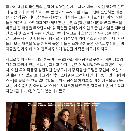
월가에 대한 미국인들의 반감이 심하긴 한가 봅니다. 대놓고 이런 영화를 만드
니 말입니다. [타워 하이스트]는 월가의 부도덕한 거물의 집에 침입하는 내용
을 담은 작품입니다. 상류층 사람들만 거주하는 고급 아파트 ‘더 타워’의 직원
들은 아파트의 주민대표이자 저명한 큰 손인 쇼(앨런 알다 분)를 믿고 연금을
비롯한 전 재산을 투자합니다. 뭐 직원들 동의없이 이런 짓을 한 사람은 지배인
인 조시(벤 스틸러 분)이지만요. 그런데 알고보니 쇼란 양반, 투자금을 홀랑 다
날리고는 사기 및 횡령 등의 혐의로 연방정부에 의해 기소된 상태입니다. 자신
들의 모든 재산을 잃을 지경에 놓은 이들은 쇼가 숨겨놓은 것으로 추정되는 비
자금을 털기 위해 쇼의 펜트하우스에 침입할 계획을 세우게 되지요.
자고로 하이스트 무비의 성공여부는 (초호화 캐스팅으로 구성된) 캐릭터들의
개성과 짜임새 있는 스토리, 그리고 마지막 반전에 달려있다해도 과언이 아닌
데, 이런 류의 작품중 상업적인 완성도가 가장 탁월한 모범은 당연히 [오션스
일레븐]이 되겠고, 보다 교과서적인 스타일을 고려한다면 데이빗 마멧의 [하이
스트]를 꼽을 수 있을 겁니다. 물론 이런 공식을 가지고 잘 빠진 장르물을 만든
다는 게 쉬운일은 아닙니다. 오션스 시리즈만 봐도 같은 감독에 같은 캐스팅이
지만 1편과 2,3편의 갭이 엄청나거든요.