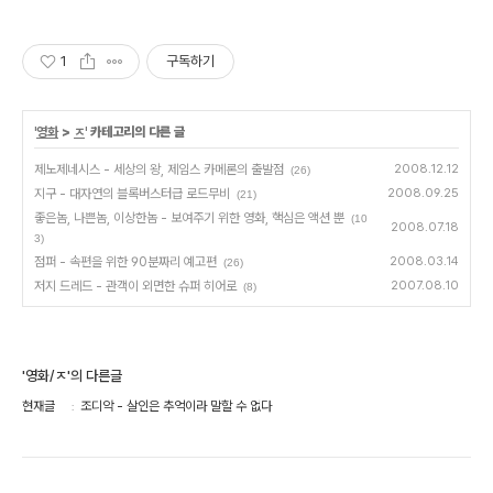
1
구독하기
'
영화
>
ㅈ
' 카테고리의 다른 글
제노제네시스 - 세상의 왕, 제임스 카메론의 출발점
2008.12.12
(26)
지구 - 대자연의 블록버스터급 로드무비
2008.09.25
(21)
좋은놈, 나쁜놈, 이상한놈 - 보여주기 위한 영화, 핵심은 액션 뿐
(10
2008.07.18
3)
점퍼 - 속편을 위한 90분짜리 예고편
2008.03.14
(26)
저지 드레드 - 관객이 외면한 슈퍼 히어로
2007.08.10
(8)
'영화/ㅈ'의 다른글
현재글
조디악 - 살인은 추억이라 말할 수 없다