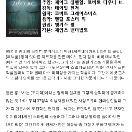
[에이리언 3]의 음침한 분위기로 데뷔해 [세븐],[더 게임],[파이트 클럽],
[패닉룸] 등의 잇다른 히트작을 만든 데이빗 핀처 감독. 비록 데뷔작인
[에이리언 3]가 실패해긴 했으나, 그의 장기는 일련의 스릴러물을 통해
여실히 입증되었다. 그가 내놓은 5번째 스릴러물 [조디악]은 앞서 언급한
작품들과 비교해 볼때 다소 의외성을 가지는 작품이다. 그간 데이빗 핀처
의 스릴러 영화를 보아온 관객이 기대한 그러한 작품이 아니기 때문이다.
물론 홍보사는 [조디악]이라는 영화의 실체를 그렇게 솔직하게 공개하지
않는 듯 하다. 무려 37명의 희생자를 내었던 사상초유의 연쇄살인범과 그
가 각 언론사에 도전적인 편지를 보냈다는 표면적인 플롯만 보고 있자면
1
여지없이 [세븐] 스타일의 스릴러다.
그러나 막상 영화를 들여다보면
[조디악]은 그간 데이빗 핀처가 만든 작품들 중 가장 지루하고 템포가 느