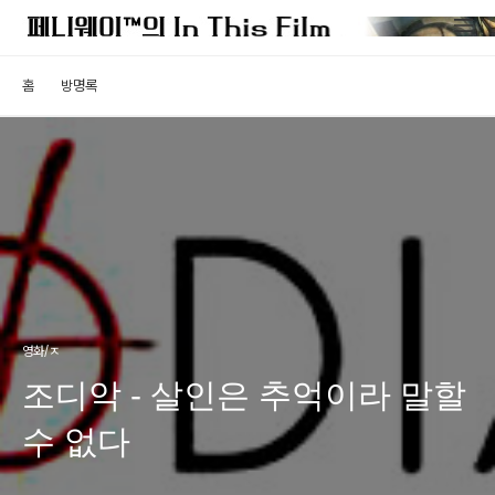
홈
방명록
영화/ㅈ
조디악 - 살인은 추억이라 말할
수 없다