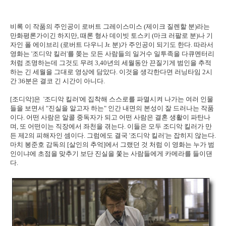
비록 이 작품의 주인공이 로버트 그레이스미스 (제이크 질렌할 분)라는
만화평론가이긴 하지만, 때론 형사 데이빗 토스키 (마크 러팔로 분)나 기
자인 폴 에이브리 (로버트 다우니 Jr. 분)가 주인공이 되기도 한다. 따라서
영화는 '조디악 킬러'를 쫒는 모든 사람들의 일거수 일투족을 다큐멘터리
처럼 조명하는데 그것도 무려 3,40년의 세월동안 끈질기게 범인을 추적
하는 긴 세월을 그대로 영상에 담았다. 이것을 생각한다면 러닝타임 2시
간 36분은 결코 긴 시간이 아니다.
[조디악]은 '조디악 킬러'에 집착해 스스로를 파멸시켜 나가는 여러 인물
들을 보면서 "진실을 알고자 하는" 인간 내면의 본성이 잘 드러나는 작품
이다. 어떤 사람은 알콜 중독자가 되고 어떤 사람은 결혼 생활이 파탄나
며, 또 어떤이는 직장에서 좌천을 겪는다. 이들은 모두 조디악 킬러가 만
든 제2의 피해자인 셈이다. 그럼에도 결국 '조디악 킬러'는 잡히지 않는다.
마치 봉준호 감독의 [살인의 추억]에서 그랬던 것 처럼 이 영화는 누가 범
인이냐에 초점을 맞추기 보단 진실을 쫓는 사람들에게 카메라를 들이댄
다.