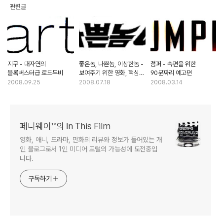
관련글
지구 - 대자연의
좋은놈, 나쁜놈, 이상한놈 -
점퍼 - 속편을 위한
블록버스터급 로드무비
보여주기 위한 영화, 핵심은
90분짜리 예고편
액션 뿐
2008.09.25
2008.07.18
2008.03.14
페니웨이™의 In This Film
영화, 애니, 드라마, 만화의 리뷰와 정보가 들어있는 개
인 블로그로서 1인 미디어 포털의 가능성에 도전중입
니다.
구독하기