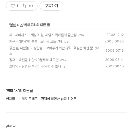
1
구독하기
'
영화
>
ㅈ
' 카테고리의 다른 글
제노제네시스 - 세상의 왕, 제임스 카메론의 출발점
2008.12.12
(26)
지구 - 대자연의 블록버스터급 로드무비
2008.09.25
(21)
좋은놈, 나쁜놈, 이상한놈 - 보여주기 위한 영화, 핵심은 액션 뿐
(10
2008.07.18
3)
점퍼 - 속편을 위한 90분짜리 예고편
2008.03.14
(26)
조디악 - 살인은 추억이라 말할 수 없다
2007.08.10
(2)
'영화/ㅈ'의 다른글
현재글
저지 드레드 - 관객이 외면한 슈퍼 히어로
관련글