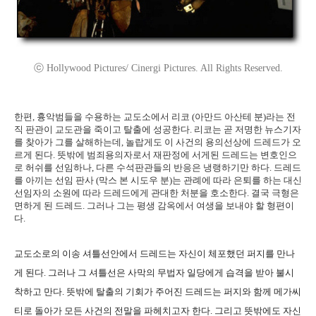
ⓒ Hollywood Pictures/ Cinergi Pictures. All Rights Reserved.
한편, 흉악범들을 수용하는 교도소에서 리코 (아만드 아산테 분)라는 전
직 판관이 교도관을 죽이고 탈출에 성공한다. 리코는 곧 저명한 뉴스기자
를 찾아가 그를 살해하는데, 놀랍게도 이 사건의 용의선상에 드레드가 오
르게 된다. 뜻밖에 범죄용의자로서 재판정에 서게된 드레드는 변호인으
로 허쉬를 선임하나, 다른 수석판관들의 반응은 냉랭하기만 하다. 드레드
를 아끼는 선임 판사 (막스 본 시도우 분)는 관례에 따라 은퇴를 하는 대신
선임자의 소원에 따라 드레드에게 관대한 처분을 호소한다. 결국 극형은
면하게 된 드레드. 그러나 그는 평생 감옥에서 여생을 보내야 할 형편이
다.
교도소로의 이송 셔틀선안에서 드레드는 자신이 체포했던 퍼지를 만나
게 된다. 그러나 그 셔틀선은 사막의 무법자 일당에게 습격을 받아 불시
착하고 만다. 뜻밖에 탈출의 기회가 주어진 드레드는 퍼지와 함께 메가씨
티로 돌아가 모든 사건의 전말을 파헤치고자 한다. 그리고 뜻밖에도 자신