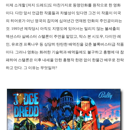
이제 소개할 [저지 드레드]도 마찬가지로 동명만화를 원작으로 한 영화
이다. 다만 앞서 언급한 작품들과 차별성이 있다면 그건 이 작품이 미국
의 히어로가 아닌 영국의 잡지에 십여년간 연재된 만화의 주인공이라는
것. 1995년 제작당시 아직도 지명도에 있어서는 밀리지 않는 불세출의
액션스타 실베스터 스탤론이 주연을 맡았고, 막스 본 시도우, 다이안 레
인, 유르겐 프록나우 등 상당히 탄탄한 배역진을 갖춘 블록버스터급 작품
이다. 그러나 영화는 화려한 기술력과 배역들에도 불구하고 흥행에 대 참
패하여 스탤론은 이후 내세울 만한 흥행작 한편 없이 한물간 배우로 전락
하고 만다. 그 이유는 무엇일까?