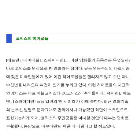
코믹스의 히어로들
[배트맨], [데어데블], [스파이더맨]..... 이런 영화들의 공통점은 무엇일까?
바로 코믹스를 원작으로 한 영화라는 점이다. 유독 영웅주의의 나르시즘
에 젖은 미국인들에게 있어 이런 히어로물들은 질리지도 않고 수년 아니,
수십년을 내려오며 여전히 인기를 누리고 있다. 이런 히어로물의 대표적
인 케이스는 바로 마블코믹스와 DC코믹스의 주역들이다. [슈퍼맨], [배트
맨], [스파이더맨] 등등 일련의 '맨 시리즈'가 이에 속한다. 최근 영화기술
의 눈부신 발달로 문자그대로 만화에서나 가능했던 화면이 스크린으로
표현가능하게 되자, 코믹스의 주인공들은 너나할 것없이 대부분 영화로
부활했다. 농담으로 '아쿠아맨'만 빼곤 다 나왔다고 할 정도였다.