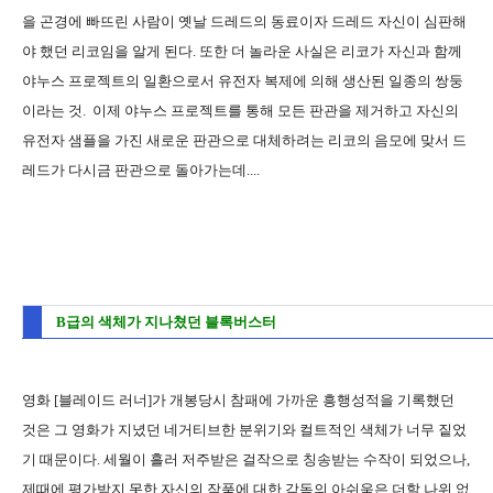
을 곤경에 빠뜨린 사람이 옛날 드레드의 동료이자 드레드 자신이 심판해
야 했던 리코임을 알게 된다. 또한 더 놀라운 사실은 리코가 자신과 함께
야누스 프로젝트의 일환으로서 유전자 복제에 의해 생산된 일종의 쌍둥
이라는 것. 이제 야누스 프로젝트를 통해 모든 판관을 제거하고 자신의
유전자 샘플을 가진 새로운 판관으로 대체하려는 리코의 음모에 맞서 드
레드가 다시금 판관으로 돌아가는데....
B급의 색체가 지나쳤던 블록버스터
영화 [블레이드 러너]가 개봉당시 참패에 가까운 흥행성적을 기록했던
것은 그 영화가 지녔던 네거티브한 분위기와 컬트적인 색체가 너무 짙었
기 때문이다. 세월이 흘러 저주받은 걸작으로 칭송받는 수작이 되었으나,
제때에 평가받지 못한 자신의 작품에 대한 감독의 아쉬움은 더할 나위 없