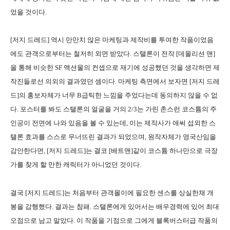
었을 것이다.
[저지 드레드] 역시 만만치 않은 마케팅과 제작비를 투여한 작품이었음
에도 관객으로부터는 철저히 외면 받았다. 스탤론이 전작 [데몰리션 맨]
을 통해 비슷한 SF 액션물의 컨셉으로 재기에 성공했던 것을 생각하면 제
작진들로선 의외의 결과였던 셈이다. 마케팅 측면에서 보자면 [저지 드레
드]의 홍보자체가 너무 B급틱한 느낌을 주었다는데 동의하지 않을 수 없
다. 포스터를 봐도 스탤론의 얼굴을 거의 2/3는 가린 촌스런 코스튬의 주
인공이 전면에 나와 있음을 볼 수 있는데, 이는 제작사가 애써 섭외한 스
탤론 효과를 스스로 무너뜨린 결과가 되었으며, 원작자체가 영국산임을
감안한다면, [저지 드레드]는 결코 [배트맨]같이 코스튬 하나만으로 극장
가를 찾게 할 만한 캐릭터가 아니었던 것이다.
결국 [저지 드레드]는 처음부터 관객몰이에 필요한 센스를 상실한채 개
봉을 감행했다. 결과는 참패. 스탤론에게 있어서는 배우경력에 있어 최대
오점으로 남고 말았다. 이 작품을 기점으로 그에게 블록버스터급 작품의