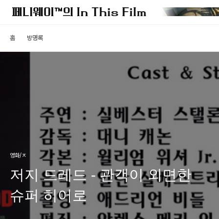
홈
방명록
영화/ㅈ
저지 드레드 - 관객이 외면한
슈퍼 히어로