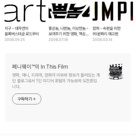
지구 - 대자연의
좋은놈, 나쁜놈, 이상한놈 -
점퍼 - 속편을 위한
블록버스터급 로드무비
보여주기 위한 영화, 핵심은
90분짜리 예고편
액션 뿐
2008.09.25
2008.07.18
2008.03.14
페니웨이™의 In This Film
영화, 애니, 드라마, 만화의 리뷰와 정보가 들어있는 개
인 블로그로서 1인 미디어 포털의 가능성에 도전중입
니다.
구독하기