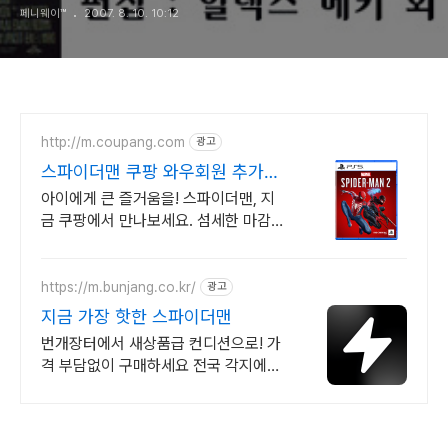
페니웨이™
2007. 8. 10. 10:12
http://m.coupang.com
광고
스파이더맨 쿠팡 와우회원 추가
5% 캐시적립
아이에게 큰 즐거움을! 스파이더맨, 지
금 쿠팡에서 만나보세요. 섬세한 마감과
생동감 넘치는 피규어, 쿠팡에서 바로
확인하세요.
https://m.bunjang.co.kr/
광고
지금 가장 핫한 스파이더맨
번개장터에서 새상품급 컨디션으로! 가
격 부담없이 구매하세요 전국 각지에서
올라오는 전국구 최다 상품 매일 10만
개 이상의 신규 상품 업로드