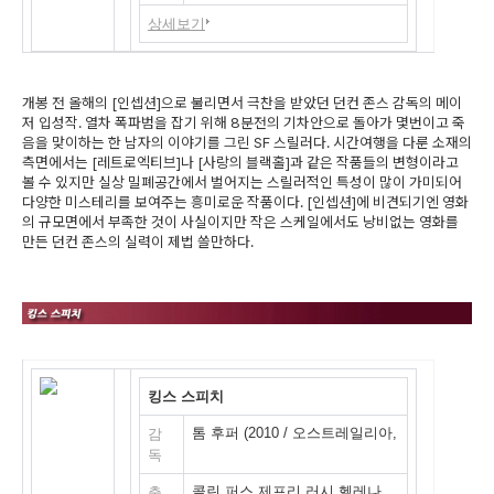
상세보기
개봉 전 올해의 [인셉션]으로 불리면서 극찬을 받았던 던컨 존스 감독의 메이
저 입성작. 열차 폭파범을 잡기 위해 8분전의 기차안으로 돌아가 몇번이고 죽
음을 맞이하는 한 남자의 이야기를 그린 SF 스릴러다. 시간여행을 다룬 소재의
측면에서는 [레트로엑티브]나 [사랑의 블랙홀]과 같은 작품들의 변형이라고
볼 수 있지만 실상 밀폐공간에서 벌어지는 스릴러적인 특성이 많이 가미되어
다양한 미스테리를 보여주는 흥미로운 작품이다. [인셉션]에 비견되기엔 영화
의 규모면에서 부족한 것이 사실이지만 작은 스케일에서도 낭비없는 영화를
만든 던컨 존스의 실력이 제법 쓸만하다.
킹스 스피치
톰 후퍼 (2010 / 오스트레일리아,
감
영국,미국)
독
콜린 퍼스,제프리 러시,헬레나
출