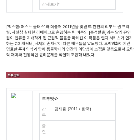
상세보기
[엑스맨: 퍼스트 클래스]와 더불어 2011년을 빛낸 또 한편의 리부트 겸 프리
퀄. 사실상 실패한 리메이크로 손꼽히는 팀 버튼의 [혹성탈출]과는 달리 유인
원이 인류를 지배하게 된 근원적 물음을 파헤친 이 작품은 엔디 서키스가 연기
하는 CG 캐릭터, 시저의 존재감이 다른 배우들을 압도했다. 오락영화이지만
명료한 주제의식과 함께 동물학대와 인간의 야만성에 초점을 맞춤으로서 오락
적 재미와 전통적인 윤리문제를 적절히 조합해 내었다.
트루맛쇼
김재환 (2011 / 한국)
감
독
출
연