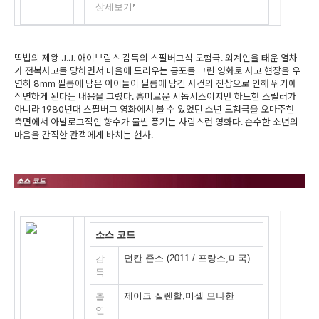
상세보기
떡밥의 제왕 J.J. 애이브람스 감독의 스필버그식 모험극. 외계인을 태운 열차
가 전복사고를 당하면서 마을에 드리우는 공포를 그린 영화로 사고 현장을 우
연히 8mm 필름에 담은 아이들이 필름에 담긴 사건의 진상으로 인해 위기에
직면하게 된다는 내용을 그렸다. 흥미로운 시놉시스이지만 하드한 스릴러가
아니라 1980년대 스필버그 영화에서 볼 수 있었던 소년 모험극을 오마주한
측면에서 아날로그적인 향수가 물씬 풍기는 사랑스런 영화다. 순수한 소년의
마음을 간직한 관객에게 바치는 헌사.
소스 코드
던칸 존스 (2011 / 프랑스,미국)
감
독
제이크 질렌할,미셸 모나한
출
연