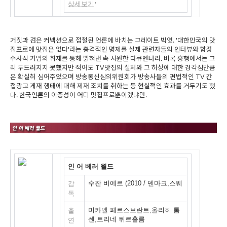
상세보기
거짓과 검은 커넥션으로 점철된 언론에 바치는 그레이트 빅엿. '대한민국의 맛
집프로에 맛집은 없다'라는 충격적인 명제를 실제 관련자들의 인터뷰와 함정
수사식 기법의 취재를 통해 밝혀낸 속 시원한 다큐멘터리. 비록 흥행에서는 그
리 두드러지지 못했지만 적어도 TV맛집의 실체와 그 허상에 대한 경각심만큼
은 확실히 심어주었으며 방송통신심의위원회가 방송사들의 편법적인 TV 간
접광고 게재 행태에 대해 제재 조치를 취하는 등 현실적인 효과를 거두기도 했
다. 한국언론의 이중성이 어디 맛집프로뿐이겠냐만.
인 어 베러 월드
수잔 비에르 (2010 / 덴마크,스웨
감
덴)
독
미카엘 페르스브란트,울리히 톰
출
센,트리네 뒤르홀름
연