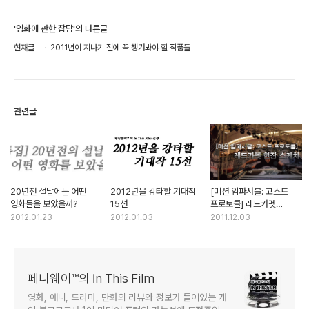
'영화에 관한 잡담'의 다른글
현재글
2011년이 지나기 전에 꼭 챙겨봐야 할 작품들
관련글
20년전 설날에는 어떤
2012년을 강타할 기대작
[미션 임파서블: 고스트
영화들을 보았을까?
15선
프로토콜] 레드카펫
현장스케치
2012.01.23
2012.01.03
2011.12.03
페니웨이™의 In This Film
영화, 애니, 드라마, 만화의 리뷰와 정보가 들어있는 개