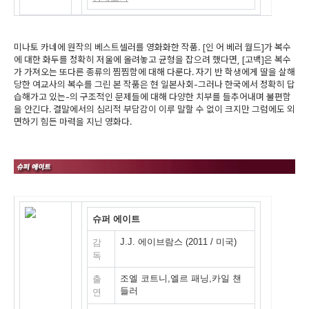
미나토 카네에 원작의 베스트셀러를 영화화한 작품. [인 어 베러 월드]가 복수
에 대한 화두를 정확히 저울에 올려놓고 균형을 잡으려 했다면, [고백]은 복수
가 가져오는 또다른 종류의 찜찜함에 대해 다룬다. 자기 반 학생에게 딸을 살해
당한 여교사의 복수를 그린 본 작품은 현 일본사회-그러나 한국에서 정확히 답
습해가고 있는-의 구조적인 문제들에 대해 다양한 치부를 들추어내며 불편함
을 안긴다. 결말에서의 심리적 부담감이 이루 말할 수 없이 크지만 그럼에도 외
면하기 힘든 마력을 지닌 영화다.
슈퍼 에이트
J.J. 에이브람스 (2011 / 미국)
감
독
조엘 코트니,엘르 패닝,카일 챈
출
들러
연