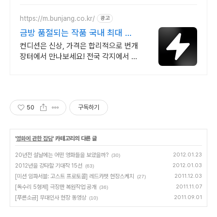
https://m.bunjang.co.kr/
광고
금방 품절되는 작품 국내 최대 브
랜드 중고거래
컨디션은 신상, 가격은 합리적으로 번개
장터에서 만나보세요! 전국 각지에서 올
라오는 전국구 최다 상품 매일 10만 개
이상의 신규 상품 업로드
50
구독하기
'
영화에 관한 잡담
' 카테고리의 다른 글
20년전 설날에는 어떤 영화들을 보았을까?
2012.01.23
(30)
2012년을 강타할 기대작 15선
2012.01.03
(63)
[미션 임파서블: 고스트 프로토콜] 레드카펫 현장스케치
2011.12.03
(27)
[독수리 5형제] 극장판 복원작업 공개
2011.11.07
(36)
[푸른소금] 무대인사 현장 동영상
2011.09.01
(10)