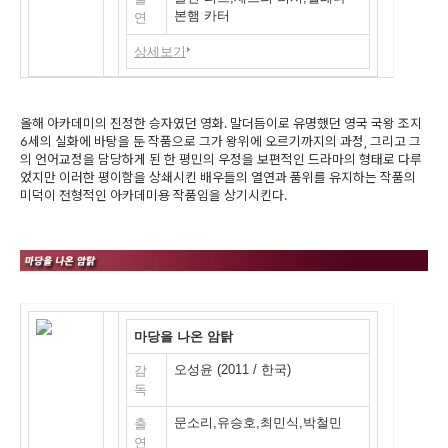
본햄 카터
연
상세보기
올해 아카데미의 진정한 승자였던 영화. 말더듬이로 유명했던 영국 국왕 조지
6세의 실화에 바탕을 둔 작품으로 그가 왕위에 오르기까지의 과정, 그리고 그
의 언어교정을 담당하게 된 한 평민의 우정을 보편적인 드라마의 형태로 다루
었지만 이러한 평이함을 상쇄시킨 배우들의 열연과 품위를 유지하는 작품의
미덕이 전형적인 아카데미용 작품임을 상기시킨다.
마당을 나온 암탉
오성윤 (2011 / 한국)
감
독
문소리,유승호,최민식,박철민
출
연