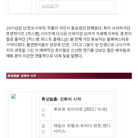
상세보기
2011년은 단연코 리부트 작품의 약진이 돋보였던 한해였다. 특히 쓰러져가던
프렌차이즈 [엑스맨] 시리즈에 다시금 브라이언 싱어가 가세해 리부트 겸 프리
퀄로 돌아간 [엑스맨: 퍼스트 클래스]는 올 한해 가장 돋보이는 블록버스터로
기억되었다. 돌연변이들의 성장과 인연, 그리고 그들이 양 진영으로 나뉘기까
지의 과정을 그린 이 매력적인 프리퀄은 신선한 연기를 선보인 젊은 배우들과
매튜 본의 미끈한 연출력으로 더욱 빛을 발했다.
혹성탈출: 진화의 시작
루퍼트 와이어트 (2011 / 미국)
감
독
제임스 프랭코,프리다 핀토,앤디
출
서키스
연