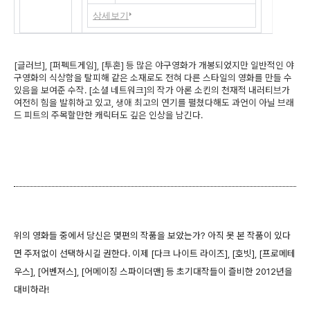
상세보기
[글러브], [퍼펙트게임], [투혼] 등 많은 야구영화가 개봉되었지만 일반적인 야
구영화의 식상함을 탈피해 같은 소재로도 전혀 다른 스타일의 영화를 만들 수
있음을 보여준 수작. [소셜 네트워크]의 작가 아론 소킨의 천재적 내러티브가
여전히 힘을 발휘하고 있고, 생애 최고의 연기를 펼쳤다해도 과언이 아닐 브래
드 피트의 주목할만한 캐릭터도 깊은 인상을 남긴다.
위의 영화들 중에서 당신은 몇편의 작품을 보았는가? 아직 못 본 작품이 있다
면 주저없이 선택하시길 권한다. 이제 [다크 나이트 라이즈], [호빗], [프로메테
우스], [어벤져스], [어메이징 스파이더맨] 등 초기대작들이 즐비한 2012년을
대비하라!