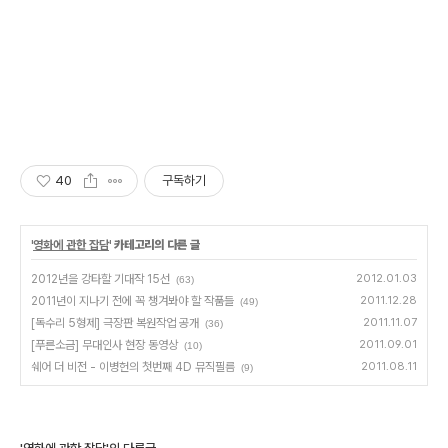
40
구독하기
'
영화에 관한 잡담
' 카테고리의 다른 글
2012년을 강타할 기대작 15선
2012.01.03
(63)
2011년이 지나기 전에 꼭 챙겨봐야 할 작품들
2011.12.28
(49)
[독수리 5형제] 극장판 복원작업 공개
2011.11.07
(36)
[푸른소금] 무대인사 현장 동영상
2011.09.01
(10)
쉐어 더 비전 - 이병헌의 첫번째 4D 뮤직필름
2011.08.11
(9)