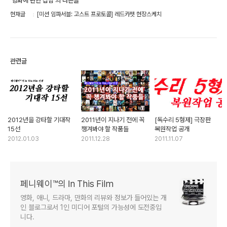
'영화에 관한 잡담'의 다른글
현재글
[미션 임파서블: 고스트 프로토콜] 레드카펫 현장스케치
관련글
2012년을 강타할 기대작
2011년이 지나기 전에 꼭
[독수리 5형제] 극장판
15선
챙겨봐야 할 작품들
복원작업 공개
2012.01.03
2011.12.28
2011.11.07
페니웨이™의 In This Film
영화, 애니, 드라마, 만화의 리뷰와 정보가 들어있는 개
인 블로그로서 1인 미디어 포털의 가능성에 도전중입
니다.