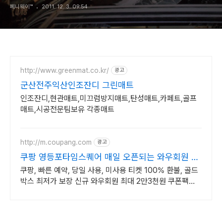
페니웨이™
2011. 12. 3. 09:54
http://www.greenmat.co.kr/
광고
군산전주익산인조잔디 그린매트
인조잔디,현관매트,미끄럼방지매트,탄성매트,카페트,골프
매트,시공전문팀보유 각종매트
http://m.coupang.com
광고
쿠팡 영등포타임스퀘어 매일 오픈되는 와우회원 특
가
쿠팡, 빠른 예약, 당일 사용, 미사용 티켓 100% 환불, 골드
박스 최저가 보장 신규 와우회원 최대 2만3천원 쿠폰팩
+5% 추가적립 혜택! 여행도 이제 쿠팡에서!