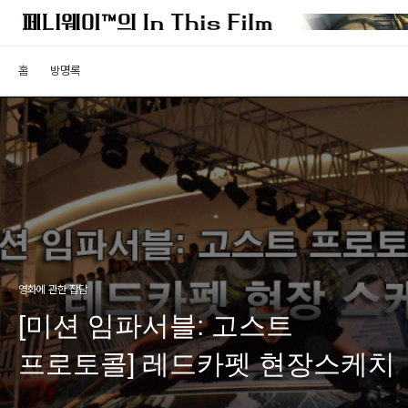
홈
방명록
영화에 관한 잡담
[미션 임파서블: 고스트
프로토콜] 레드카펫 현장스케치