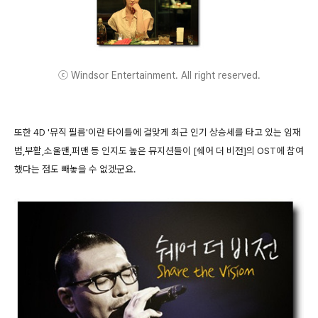
ⓒ Windsor Entertainment. All right reserved.
또한 4D '뮤직 필름'이란 타이틀에 걸맞게 최근 인기 상승세를 타고 있는 임재
범,부활,소울맨,퍼맨 등 인지도 높은 뮤지션들이 [쉐어 더 비전]의 OST에 참여
했다는 점도 빼놓을 수 없겠군요.