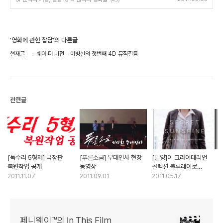
'영화에 관한 잡담'의 다른글
현재글
쉐어 더 비전 - 이병헌의 첫번째 4D 뮤직필름
관련글
[독수리 5형제] 극장판
[푸른소금] 무대인사 현장
[밀양]이 크라이테리언
복원작업 공개
동영상
콜렉션 블루레이로
출시됩니다
2011.11.07
2011.09.01
2011.05.17
페니웨이™의 In This Film