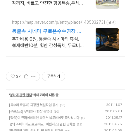
작까지, 빠르고 안전한 항공특송,우체국
택배 쇼피 라자다 롯데쇼핑 온/오프라안
구매대행 빠르고 안전하고 친절합니다.
https://map.naver.com/p/entry/place/1435332731
광고
동굴속 시네마 무료온수수영장 독
특하고 아늑한 제주 아지트
추가비용 0원, 동굴속 시네마틱 휴식.
협재해변10분, 힙한 감성독채, 무료바
베큐 감성독채,동굴의 아늑함 풀사이드
시네마의 낭만. 잊지못할 태교여행&커
플여행의 완성
27
구독하기
'
영화에 관한 잡담
' 카테고리의 다른 글
[독수리 5형제] 극장판 복원작업 공개
2011.11.07
(36)
[푸른소금] 무대인사 현장 동영상
2011.09.01
(10)
[밀양]이 크라이테리언 콜렉션 블루레이로 출시됩니다
2011.05.17
(6)
꿈의 슈퍼히어로 프로젝트. [어벤저스] 관련 영화들
2011.04.28
(21)
SF문학의 거장, 필립 K. 딕 원작의 영화들
2011.03.05
(45)