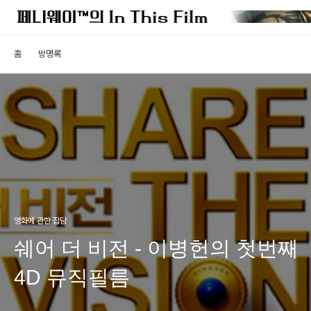
홈
방명록
영화에 관한 잡담
쉐어 더 비전 - 이병헌의 첫번째
4D 뮤직필름