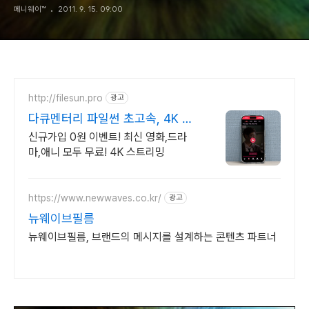
페니웨이™
2011. 9. 15. 09:00
http://filesun.pro
광고
다큐멘터리 파일썬 초고속, 4K 실
시간 보기!
신규가입 0원 이벤트! 최신 영화,드라
마,애니 모두 무료! 4K 스트리밍
https://www.newwaves.co.kr/
광고
뉴웨이브필름
뉴웨이브필름, 브랜드의 메시지를 설계하는 콘텐츠 파트너