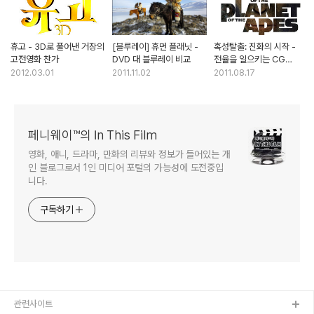
휴고 - 3D로 풀어낸 거장의
[블루레이] 휴먼 플래닛 -
혹성탈출: 진화의 시작 -
고전영화 찬가
DVD 대 블루레이 비교
전율을 일으키는 CG
캐릭터의 내면연기
2012.03.01
2011.11.02
2011.08.17
페니웨이™의 In This Film
영화, 애니, 드라마, 만화의 리뷰와 정보가 들어있는 개
인 블로그로서 1인 미디어 포털의 가능성에 도전중입
니다.
구독하기
관련사이트