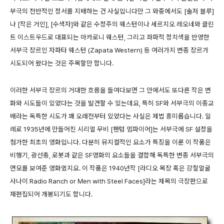
부극의 전반적인 정서를 지배하는 건 사실입니다만 그 와중에서도 [솔저 블루]
나 [작은 거인], [수색자]와 같은 수정주의 웨스턴이나 세르지오 레오네와 클린
트 이스트우드로 대표되는 마카로니 웨스턴, 그리고 좌파적 정치색을 반영한
서부극 장르인 자파타 웨스턴 (Zapata Western) 등 여러가지 변종 장르가
시도되어 왔다는 것은 주목할만 합니다.
이러한 서부극 장르의 거대한 흐름을 들여다보면 그 안에서도 또다른 작은 변
화와 시도들이 있었다는 것을 발견할 수 있는데요, 특히 SF와 서부극의 이종교
배라는 독특한 시도가 꽤 오래전부터 있었다는 사실은 제법 흥미롭습니다. 일
례로 1935년에 만들어진 시리얼 무비 [팬텀 엠파이어]는 서부극에 SF 설정을
첨가한 최초의 영화입니다. 다분히 뮤지컬적인 요소가 특징을 이룬 이 작품은
비행기, 광선총, 로봇과 같은 SF영화의 요소들을 결합해 독특한 변종 서부극의
면모를 보여준 영화였지요. 이 작품은 1940년작 [라디오 목장 혹은 강철얼굴
사나이 Radio Ranch or Men with Steel Faces]라는 제목의 극장판으로
재편집되어 개봉되기도 합니다.