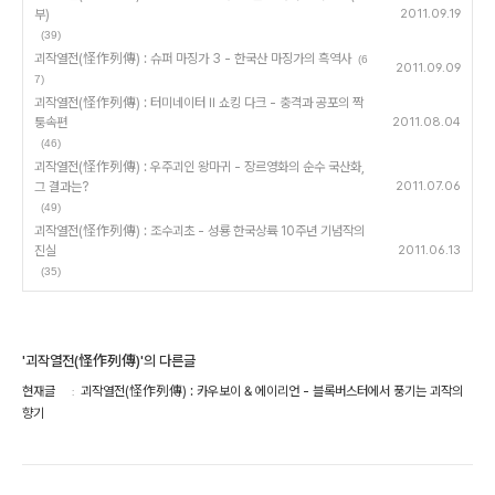
부)
2011.09.19
(39)
괴작열전(怪作列傳) : 슈퍼 마징가 3 - 한국산 마징가의 흑역사
(6
2011.09.09
7)
괴작열전(怪作列傳) : 터미네이터 II 쇼킹 다크 - 충격과 공포의 짝
퉁속편
2011.08.04
(46)
괴작열전(怪作列傳) : 우주괴인 왕마귀 - 장르영화의 순수 국산화,
그 결과는?
2011.07.06
(49)
괴작열전(怪作列傳) : 조수괴초 - 성룡 한국상륙 10주년 기념작의
진실
2011.06.13
(35)
'괴작열전(怪作列傳)'의 다른글
현재글
괴작열전(怪作列傳) : 카우보이 & 에이리언 - 블록버스터에서 풍기는 괴작의
향기