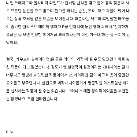
니엘 크레이그와 올리비아 와일드가 한바탕 난리를 겪고 물에 흠뻑 젖은채 서
로 므흣한 눈길을 주고 받으며 뭔가를 하려는 순간, 우왁~하고 괴물이 튀어 나
오는 삼류 호러물 같은 모습을 보여줍니다. 때깔나는 세트와 후덜덜한 배우들
이 즐비한 헐리우드 메이저 영화가 B급 언저리에 놓인 영화 속에서 '진지하게'
폼잡는 걸 보면 진정한 메이저급 괴작이라는게 이런 거구나 하는 걸 느끼게 된
달까요.
결국 [카우보이 & 에이리언]은 좋은 의미의 '괴작'이 될 수도 있었던 기회를 놓
친 작품이 되고 말았습니다. 강도가 쎈 실험작이 될것이라는 기대치와는 달리
너무나도 평범하고 밋밋한 작품이어서 [스카이라인]같이 마구 비웃어 줄만한
요소들도 부족합니다. 한편으로 괴작매니아들에게 평균적인 아스트랄한 재미
를 선사하는 작품이 될 수는 있습니다. 그러나 소재만 창의적이었음을 부인할
순 없겠네요. 조금 안타깝습니다.
P.S: