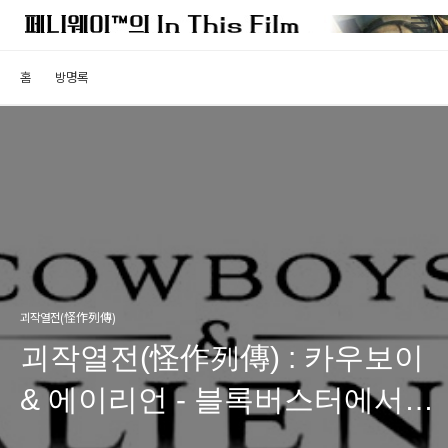
홈
방명록
괴작열전(怪作列傳)
괴작열전(怪作列傳) : 카우보이
& 에이리언 - 블록버스터에서
풍기는 괴작의 향기