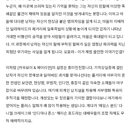
누군지, 왜 이곳에 쓰러져 있는지 기억을 못하는 그는 자신의 왼팔에 이상한 족
쇄같은 물건이 채워져 있음을 알지만 이것을 벗겨내지는 못합니다. 이윽고 마
을에 다다른 남자는 자신이 현상금 붙은 범죄자임을 알게 되고, 마을의 지배자
인 달라하이드의 패거리와 일촉즉발의 상황에 놓이게 되지만 갑자기 나타난
거대한 비행선의 공격을 받아 사람들이 끌려가고, 마을은 쑥대밭이 되고 맙니
다. 이 과정에서 남자는 자신의 팔에 부착된 팔찌가 실은 엄청난 파괴력을 지닌
최첨단 무기라는 사실을 알게 됩니다. 오호라~ 이거 제법 쓸만한 이야기인걸?
이처럼 [카우보이 & 에이리언]의 설정은 흥미진진합니다. 기억상실증에 걸린
남자가 자신의 정체성과 잃어버린 과거를 찾아나선다는 줄거리에 서부극의 흔
한 컨셉인 보안관, 현상범, 무법자, 인디언, 총잡이 같은 익숙한 소재들이 마구
잡이로 버무려져 있습니다. 여기에 외계인 납치설을 차용해 서부영화 특유의
추적극을 재현합니다. 개성있는 두 장르물의 기이한 결합이다보니 여기에서
얻어지는 플러스 알파가 꽤 많이 작용하는 셈입니다. 게다가 '제임스 본드' 다
니엘 크레이그와 '인디아나 존스' 해리슨 포드라는 대배우들의 조합 자체도 무
척 매력적이지요.