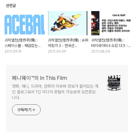
관련글
괴작열전(怪作列傳) :
괴작열전(怪作列傳) : 슈퍼
괴작열전(怪作列傳) :
스페이스볼 - 배꼽잡는
마징가 3 - 한국산
터미네이터 II 쇼킹 다크 -
스타워즈 패러디 (1부)
마징가의 흑역사
충격과 공포의 짝퉁속편
2011.09.19
2011.09.09
2011.08.04
페니웨이™의 In This Film
영화, 애니, 드라마, 만화의 리뷰와 정보가 들어있는 개
인 블로그로서 1인 미디어 포털의 가능성에 도전중입
니다.
구독하기