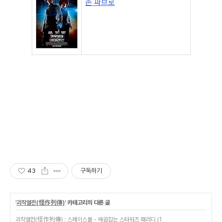
존 파브로
43
구독하기
'
괴작열전(怪作列傳)
' 카테고리의 다른 글
괴작열전(怪作列傳) : 스페이스볼 - 배꼽잡는 스타워즈 패러디 (1