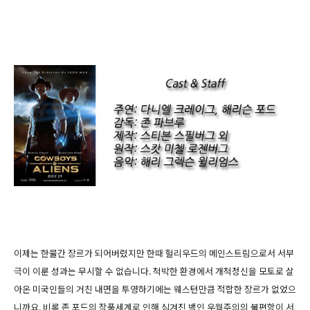
이제는 한물간 장르가 되어버렸지만 한때 헐리우드의 메인스트림으로서 서부
극이 이룬 성과는 무시할 수 없습니다. 척박한 환경에서 개척정신을 모토로 살
아온 미국인들의 거친 내면을 투영하기에는 웨스턴만큼 적합한 장르가 없었으
니까요. 비록 존 포드의 작품세계로 인해 심겨진 백인 우월주의의 불편함이 서