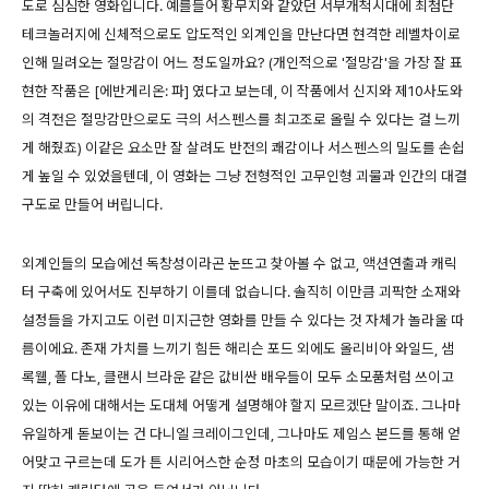
도로 심심한 영화입니다. 예를들어 황무지와 같았던 서부개척시대에 최첨단
테크놀러지에 신체적으로도 압도적인 외계인을 만난다면 현격한 레벨차이로
인해 밀려오는 절망감이 어느 정도일까요? (개인적으로 '절망감'을 가장 잘 표
현한 작품은 [에반게리온: 파] 였다고 보는데, 이 작품에서 신지와 제10사도와
의 격전은 절망감만으로도 극의 서스펜스를 최고조로 올릴 수 있다는 걸 느끼
게 해줬죠) 이같은 요소만 잘 살려도 반전의 쾌감이나 서스펜스의 밀도를 손쉽
게 높일 수 있었을텐데, 이 영화는 그냥 전형적인 고무인형 괴물과 인간의 대결
구도로 만들어 버립니다.
외계인들의 모습에선 독창성이라곤 눈뜨고 찾아볼 수 없고, 액션연출과 캐릭
터 구축에 있어서도 진부하기 이를데 없습니다. 솔직히 이만큼 괴팍한 소재와
설정들을 가지고도 이런 미지근한 영화를 만들 수 있다는 것 자체가 놀라울 따
름이에요. 존재 가치를 느끼기 힘든 해리슨 포드 외에도 올리비아 와일드, 샘
록웰, 폴 다노, 클랜시 브라운 같은 값비싼 배우들이 모두 소모품처럼 쓰이고
있는 이유에 대해서는 도대체 어떻게 설명해야 할지 모르겠단 말이죠. 그나마
유일하게 돋보이는 건 다니엘 크레이그인데, 그나마도 제임스 본드를 통해 얻
어맞고 구르는데 도가 튼 시리어스한 순정 마초의 모습이기 때문에 가능한 거