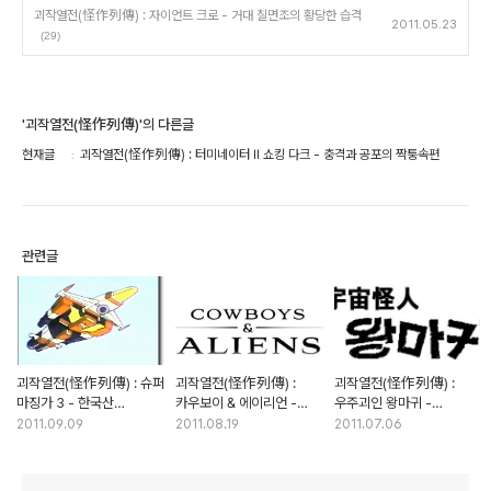
괴작열전(怪作列傳) : 자이언트 크로 - 거대 칠면조의 황당한 습격
2011.05.23
(29)
'괴작열전(怪作列傳)'의 다른글
현재글
괴작열전(怪作列傳) : 터미네이터 II 쇼킹 다크 - 충격과 공포의 짝퉁속편
관련글
괴작열전(怪作列傳) : 슈퍼
괴작열전(怪作列傳) :
괴작열전(怪作列傳) :
마징가 3 - 한국산
카우보이 & 에이리언 -
우주괴인 왕마귀 -
마징가의 흑역사
블록버스터에서 풍기는
장르영화의 순수 국산화, 그
2011.09.09
2011.08.19
2011.07.06
괴작의 향기
결과는?