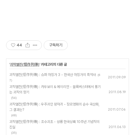
44
구독하기
'
괴작열전(怪作列傳)
' 카테고리의 다른 글
괴작열전(怪作列傳) : 슈퍼 마징가 3 - 한국산 마징가의 흑역사
(6
2011.09.09
7)
괴작열전(怪作列傳) : 카우보이 & 에이리언 - 블록버스터에서 풍기
는 괴작의 향기
2011.08.19
(54)
괴작열전(怪作列傳) : 우주괴인 왕마귀 - 장르영화의 순수 국산화,
그 결과는?
2011.07.06
(49)
괴작열전(怪作列傳) : 조수괴초 - 성룡 한국상륙 10주년 기념작의
진실
2011.06.13
(35)