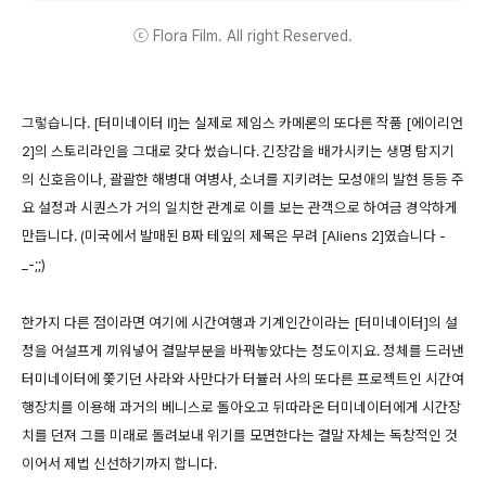
ⓒ Flora Film. All right Reserved.
그렇습니다. [터미네이터 II]는 실제로 제임스 카메론의 또다른 작품 [에이리언
2]의 스토리라인을 그대로 갖다 썼습니다. 긴장감을 배가시키는 생명 탐지기
의 신호음이나, 괄괄한 해병대 여병사, 소녀를 지키려는 모성애의 발현 등등 주
요 설정과 시퀀스가 거의 일치한 관계로 이를 보는 관객으로 하여금 경악하게
만듭니다. (미국에서 발매된 B짜 테잎의 제목은 무려 [Aliens 2]였습니다 -
_-;;)
한가지 다른 점이라면 여기에 시간여행과 기계인간이라는 [터미네이터]의 설
정을 어설프게 끼워넣어 결말부분을 바꿔놓았다는 정도이지요. 정체를 드러낸
터미네이터에 쫓기던 사라와 사만다가 터뷸러 사의 또다른 프로젝트인 시간여
행장치를 이용해 과거의 베니스로 돌아오고 뒤따라온 터미네이터에게 시간장
치를 던져 그를 미래로 돌려보내 위기를 모면한다는 결말 자체는 독창적인 것
이어서 제법 신선하기까지 합니다.