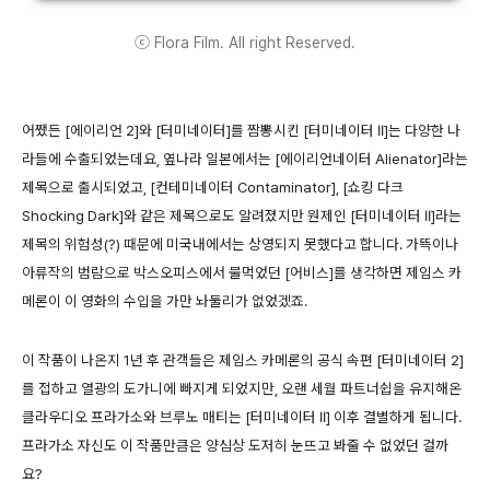
ⓒ Flora Film. All right Reserved.
어쨌든 [에이리언 2]와 [터미네이터]를 짬뽕시킨 [터미네이터 II]는 다양한 나
라들에 수출되었는데요, 옆나라 일본에서는 [에이리언네이터 Alienator]라는
제목으로 출시되었고, [컨테미네이터 Contaminator], [쇼킹 다크
Shocking Dark]와 같은 제목으로도 알려졌지만 원제인 [터미네이터 II]라는
제목의 위험성(?) 때문에 미국내에서는 상영되지 못했다고 합니다. 가뜩이나
아류작의 범람으로 박스오피스에서 물먹었던 [어비스]를 생각하면 제임스 카
메론이 이 영화의 수입을 가만 놔둘리가 없었겠죠.
이 작품이 나온지 1년 후 관객들은 제임스 카메론의 공식 속편 [터미네이터 2]
를 접하고 열광의 도가니에 빠지게 되었지만, 오랜 세월 파트너쉽을 유지해온
클라우디오 프라가소와 브루노 매티는 [터미네이터 II] 이후 결별하게 됩니다.
프라가소 자신도 이 작품만큼은 양심상 도저히 눈뜨고 봐줄 수 없었던 걸까
요?