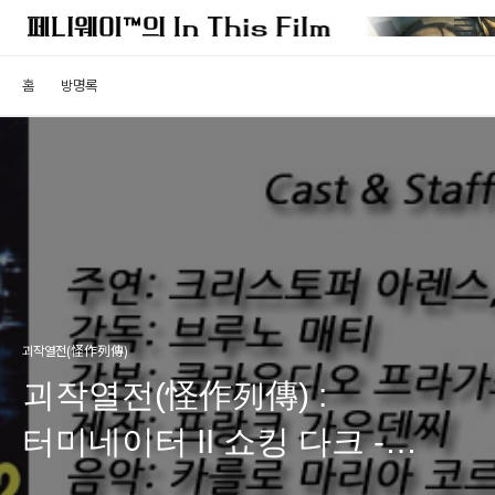
홈
방명록
괴작열전(怪作列傳)
괴작열전(怪作列傳) :
터미네이터 II 쇼킹 다크 -
충격과 공포의 짝퉁속편