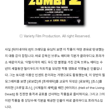
ⓒ Variety Film Production. All right Reserved.
사실 [터미네이터 II]의 크래딧을 유심히 보면 이 작품이 어떤 경유로 탄생했는
지 대충 감이 잡힙니다. 바로 감독인 브루노 매티와 각본가 클라우디오 프라가
소 때문이지요. '이탈리아의 에드 우드'란 별명을 가진 감독 브루노 매티는 수
년의 세월동안 헐리우드의 히트작을 모방한 짝퉁 영화로 악명높은 인물입니
다. 그는 또다른 이름인 빈센트 돈이라는 가명으로도 활동했는데, 이 양반의 필
모그래피를 보면 [로보캅]과 [프레데터]를 교묘히 뒤섞은 [로보워], [죠스]를
카피한 [크루얼 죠스], [시체들의 새벽]을 배낀 [바이러스 (Hell of the Living
Dead)] 등 진정한 충격과 공포를 선사하는 작품들로 즐비하지요. 그리고 그의
이런 작품들 중 상당수에 각본을 제공한 인물이 바로 클라우디오 프라가소입
니다.