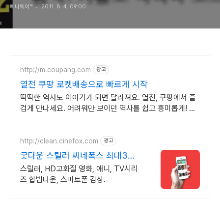
페니웨이™
2011. 8. 4. 09:00
http://m.coupang.com
광고
열전 쿠팡 로켓배송으로 빠르게 시작
딱딱한 역사도 이야기가 되면 달라져요. 열전, 쿠팡에서 즐
겁게 만나세요. 어려워만 보이던 역사를 쉽고 흥미롭게! 와
우회원은 30일 무료반품으로 부담없이.
http://clean.cinefox.com
광고
굿다운 스릴러 씨네폭스 최대3만
원+10%추가적립
스릴러, HD고화질 영화, 애니, TV시리
즈 합법다운, 스마트폰 감상.