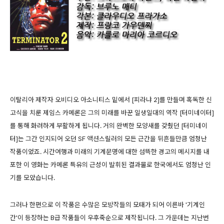
이탈리아 제작자 오비디오 아소니티스 밑에서 [피라냐 2]를 만들며 혹독한 신
고식을 치룬 제임스 카메론은 그의 미래를 바꾼 일생일대의 역작 [터미네이터]
를 통해 화려하게 부활하게 됩니다. 거의 완벽한 모양새를 갖췄던 [터미네이
터]는 그간 인지되어 오던 SF 액션스릴러의 모든 근간을 뒤흔들만큼 엄청난
작품이었죠. 시간여행과 미래의 기계문명에 대한 섬뜩한 경고의 메시지를 내
포한 이 영화는 카메론 특유의 근성이 발휘된 결과물로 한국에서도 엄청난 인
기를 모았습니다.
그러나 한편으로 이 작품은 수많은 모방작들의 모태가 되어 이른바 '기계인
간'이 등장하는 B급 작품들이 우후죽순으로 제작됩니다. 그 가운데는 지난번