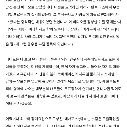
남긴 통신 비디오를 감상합니다. 내용을 요약하면 폐허가 된 베니스에서 무슨
비밀 프로젝트가 실시되었는데, 그 부작용으로 사람들이 괴물로 변화되어 가
고 있다는 충격적인 내용이었던 것입니다. 이 비디오를 감상한 이들 중에는 '사
라'라는 이름의 여과학자도 함께 있습니다. (잠깐만, 여러분이 생각하시는 [터
미네이터]의 사라 코너가 아닙니다. 그냥 우연의 일치일 뿐 디테일한 BM감독
은 절~대 그런 꼼수를 부릴 감독이 아닙니다.)
비디오를 다 보고 난 이들은 라펠슨 박사의 연구실에 생존해있을지도 모를 사
람들을 구출하는 미션을 계획하는데, 웬 남자가 슬그머니 들어와 자기도 따라
가겠다고 우깁니다. 자신을 터뷸러 코퍼레이션의 사무엘 풀러라고 소개한 이
남자는 무표정한 얼굴에 높낮이가 일정한 목소리로 말을 합니다. 뭐 브루노 매
티의 영화에 나오는 대부분의 배우들이 무표정하게 연기하긴 합니다만 적어도
이 경우에 관객들은 예측할 수 있겠죠. 이 남자가 터뷸러 사에서 보낸 '터미네
이터'란 사실을요.
어쨌거나 최고의 정예요원으로 구성된 '메가포스'(아흐-_-;;)팀은 구출작업을
위해 지하터널로 투입됩니다. 그 다음부터의 내용은 뻔합니다. 정체모를 괴물