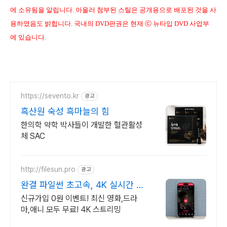
에 소유됨을 알립니다. 아울러 첨부된 스틸은 공개용으로 배포된 것을 사
용하였음도 밝힙니다. 국내의 DVD판권은 현재 ⓒ 뉴타입 DVD 사업부
에 있습니다.
https://sevento.kr
광고
흑산원 숙성 흑마늘의 힘
한의학 약학 박사들이 개발한 혈관활성
체 SAC
http://filesun.pro
광고
완결 파일썬 초고속, 4K 실시간 보
기!
신규가입 0원 이벤트! 최신 영화,드라
마,애니 모두 무료! 4K 스트리밍