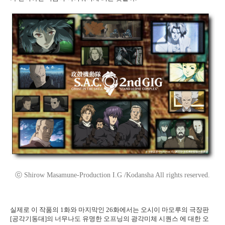
ⓒ Shirow Masamune-Production I.G /Kodansha All rights reserved.
실제로 이 작품의 1화와 마지막인 26화에서는 오시이 마모루의 극장판
[공각기동대]의 너무나도 유명한 오프닝의 광각미체 시퀀스 에 대한 오