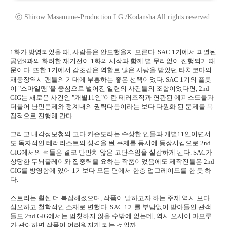
ⓒ Shirow Masamune-Production I.G /Kodansha All rights reserved.
1화가 방영되었을 때, 사람들은 안도했을지 모른다. SAC 1기에서 괴멸된
공안9과의 화려한 재기전이 1화의 시작과 함께 별 무리없이 진행되기 때
문이다. 또한 1기에서 감초같은 역할로 많은 사랑을 받았던 타치코마의
재등장역시 팬들의 기대에 부흥하는 좋은 선택이었다. SAC 1기의 플롯
이 "스마일맨"을 중심으로 벌어진 일련의 사건들의 조합이었다면, 2nd
GIG는 새로운 사건인 "개별11인"이란 테러조직과 연관된 에피소드들과
더불어 난민문제와 정계내의 권력다툼이라는 보다 다원화 된 문제를 복
잡적으로 진행해 간다.
그리고 내각정보청의 고다 카즌도라는 수상한 인물과 개별11인이면서
도 독자적인 테러리스트의 성격을 띈 쿠제를 동시에 등장시킴으로 2nd
GIG에서의 적들은 결코 만만치 않은 고단수임을 실감하게 된다. SAC가
상당한 두뇌플레이와 집중력을 요하는 작품이었음에도 제작진들은 2nd
GIG를 방영함에 있어 1기보다 모든 면에서 한층 업그레이드를 한 듯 하
다.
스토리는 훨씬 더 복잡해졌으며, 작품이 말하고자 하는 주제 역시 보다
심오하고 철학적인 소재로 변했다. SAC 1기를 부담없이 받아들인 관객
들도 2nd GIG에서는 멈칫하지 않을 수밖에 없는데, 역시 오시이 마모루
가 관여하면 작품이 어려워지게 되는 것일까.