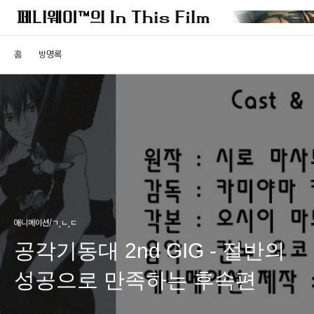
홈
방명록
애니메이션/ㄱ,ㄴ,ㄷ
공각기동대 2nd GIG - 절반의
성공으로 만족하는 후속편