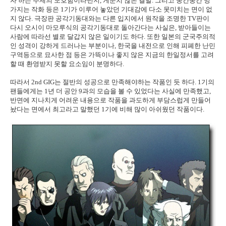
자 하는 주제의 모호함이라던지, 게운치 않은 결말. 그리고 중간중간 망
가지는 작화 등은 1기가 이루어 놓았던 기대감에 다소 못미치는 면이 없
지 않다. 극장판 공각기동대와는 다른 입지에서 원작을 조명한 TV판이
다시 오시이 마모루식의 공각기동대로 돌아간다는 사실은, 받아들이는
사람에 따라선 별로 달갑지 않은 일이기도 하다. 또한 일본의 군국주의적
인 성격이 강하게 드러나는 부분이나, 한국을 내전으로 인해 피폐한 난민
구역등으로 묘사한 점 등은 가뜩이나 좋지 않은 지금의 한일정서를 고려
할 때 환영받지 못할 요소임이 분명하다.
따라서 2nd GIG는 절반의 성공으로 만족해야하는 작품인 듯 하다. 1기의
팬들에게는 1년 더 공안 9과의 모습을 볼 수 있었다는 사실에 만족했고,
반면에 지나치게 어려운 내용으로 작품을 과도하게 부담스럽게 만들어
놨다는 면에서 최고라고 말했던 1기에 비해 많이 아쉬웠던 작품이다.