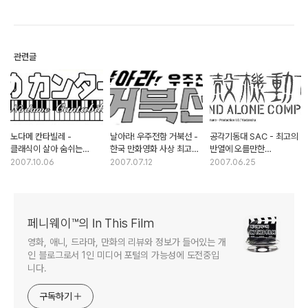
관련글
노다메 칸타빌레 -
날아라! 우주전함 거북선 -
공각기동대 SAC - 최고의
클래식이 살아 숨쉬는
한국 만화영화 사상 최고의
반열에 오를만한
청춘남녀의 성장 드라마
반전을 선사하다
TV애니메이션
2007.10.06
2007.07.12
2007.06.25
페니웨이™의 In This Film
영화, 애니, 드라마, 만화의 리뷰와 정보가 들어있는 개
인 블로그로서 1인 미디어 포털의 가능성에 도전중입
니다.
구독하기