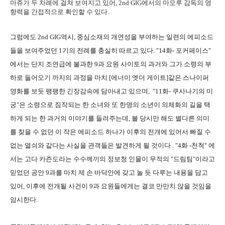
마쥬가 두 차례에 걸쳐 보여지고 있어, 2nd GIG에서의 마모루 감독의 영
향력을 간접적으로 확인할 수 있다.
그럼에도 2nd GIG역시, 중심소재의 개연성을 부여하는 일련의 에피소드
들을 보여주었던 1기의 전례를 충실히 따르고 있다. "14화- 포커페이스"
에서는 단지 조연급에 불과한 9과 요원 사이토의 과거와 그가 소령의 부
하로 들어오기 까지의 과정을 마치 [에너미 엣더 게이트]같은 스나이퍼
영화를 보듯 팽팽한 긴장감속에 담아내고 있으며, "11화- 쿠사나기의 미
궁"은 소령으로 짐작되는 한 소녀와 또 한명의 소년이 의체화의 길을 택
하게 되는 한 과거의 이야기를 들려주는데, 볼 당시만 해도 별다른 의미
를 찾을 수 없던 이 작은 에피소드 하나가 이후의 전개에 있어서 빠질 수
없는 열쇠와 같다는 사실을 관객들은 발견하게 될 것이다 . "4화 -천척" 에
서는 고다 카즌도라는 수수께끼의 정보청 인물이 무적의 "드림팀"이라고
믿었던 공안 9과를 마치 제 손 바닥안에 갖고 놀 듯 다루는 내용을 담고
있어, 이후에 전개될 사건이 9과 요원들에게는 결코 만만치 않을 것임을
암시한다.