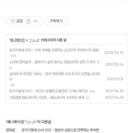
공감
구독하기
'
애니메이션
>
ㄱ,ㄴ,ㄷ
' 카테고리의 다른 글
공각기동대 SSS - 미래 세계를 조명하는 선구안적 주제의식의 발현
2008.02.25
(40)
노다메 칸타빌레 - 클래식이 살아 숨쉬는 청춘남녀의 성장 드라마
(2
2007.10.06
1)
날아라! 우주전함 거북선 - 한국 만화영화 사상 최고의 반전을 선사하
다
2007.07.12
(4)
공각기동대 SAC - 최고의 반열에 오를만한 TV애니메이션
2007.06.25
(14)
기동경찰 패트레이버 극장판 - 패트레이버 3부작의 매력
2007.06.24
(7)
'애니메이션/ㄱ,ㄴ,ㄷ'의 다른글
현재글
공각기동대 2nd GIG - 절반의 성공으로 만족하는 후속편