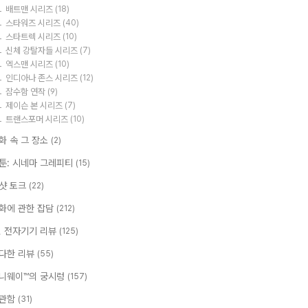
배트맨 시리즈
(18)
스타워즈 시리즈
(40)
스타트렉 시리즈
(10)
신체 강탈자들 시리즈
(7)
엑스맨 시리즈
(10)
인디아나 존스 시리즈
(12)
잠수함 연작
(9)
제이슨 본 시리즈
(7)
트랜스포머 시리즈
(10)
화 속 그 장소
(2)
툰: 시네마 그레피티
(15)
샷 토크
(22)
화에 관한 잡담
(212)
T, 전자기기 리뷰
(125)
다한 리뷰
(55)
니웨이™의 궁시렁
(157)
관함
(31)