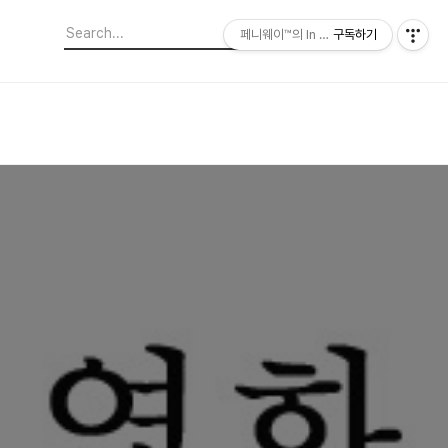
페니웨이™의 In This Film
구독하기