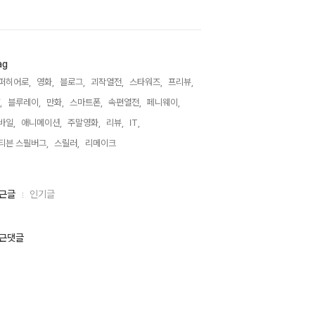
ag
퍼히어로,
영화,
블로그,
괴작열전,
스타워즈,
프리뷰,
,
블루레이,
만화,
스마트폰,
속편열전,
페니웨이,
바일,
애니메이션,
주말영화,
리뷰,
IT,
티븐 스필버그,
스릴러,
리메이크,
근글
인기글
근댓글