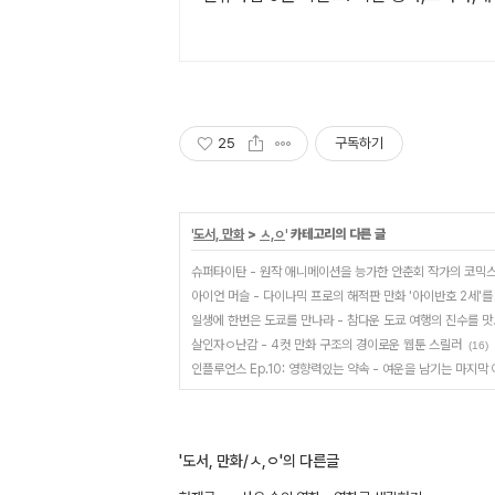
25
구독하기
'
도서, 만화
>
ㅅ,ㅇ
' 카테고리의 다른 글
슈퍼타이탄 - 원작 애니메이션을 능가한 안춘회 작가의 코믹
아이언 머슬 - 다이나믹 프로의 해적판 만화 '아이반호 2세'를
일생에 한번은 도쿄를 만나라 - 참다운 도쿄 여행의 진수를 
살인자ㅇ난감 - 4컷 만화 구조의 경이로운 웹툰 스릴러
(16)
인플루언스 Ep.10: 영향력있는 약속 - 여운을 남기는 마지막
'도서, 만화/ㅅ,ㅇ'의 다른글