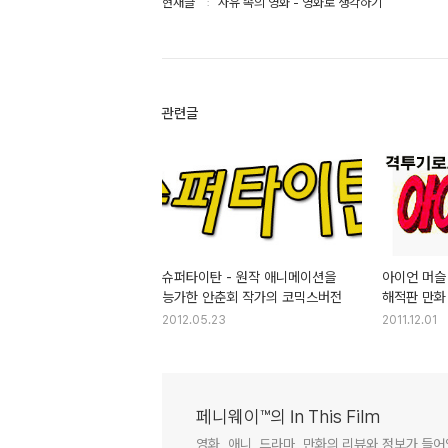
현재글
사유 속의 영화 - 영화로 생각하기
관련글
슈퍼타이탄 - 원작 애니메이션을
아이언 머슬
능가한 안춘회 작가의 코믹스버전
해적판 만화 
아십니까?
2012.05.23
2011.12.01
페니웨이™의 In This Film
영화, 애니, 드라마, 만화의 리뷰와 정보가 들