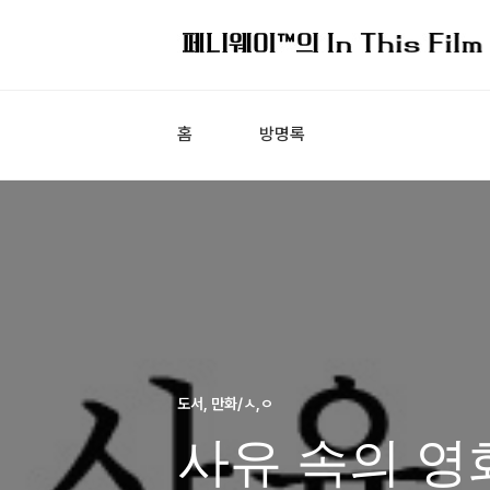
홈
방명록
도서, 만화/ㅅ,ㅇ
사유 속의 영