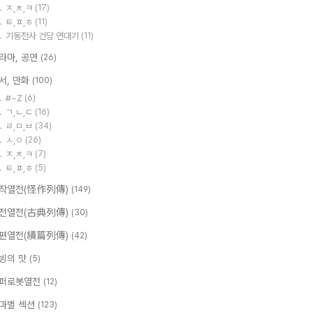
ㅈ,ㅊ,ㅋ
(17)
ㅌ,ㅍ,ㅎ
(11)
기동전사 건담 연대기
(11)
라마, 공연
(26)
서, 만화
(100)
#~Z
(6)
ㄱ,ㄴ,ㄷ
(16)
ㄹ,ㅁ,ㅂ
(34)
ㅅ,ㅇ
(26)
ㅈ,ㅊ,ㅋ
(7)
ㅌ,ㅍ,ㅎ
(5)
작열전(怪作列傳)
(149)
전열전(古典列傳)
(30)
편열전(續篇列傳)
(42)
빙의 맛
(5)
퍼로봇열전
(12)
마별 섹션
(123)