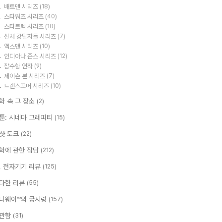
배트맨 시리즈
(18)
스타워즈 시리즈
(40)
스타트렉 시리즈
(10)
신체 강탈자들 시리즈
(7)
엑스맨 시리즈
(10)
인디아나 존스 시리즈
(12)
잠수함 연작
(9)
제이슨 본 시리즈
(7)
트랜스포머 시리즈
(10)
화 속 그 장소
(2)
툰: 시네마 그레피티
(15)
샷 토크
(22)
화에 관한 잡담
(212)
T, 전자기기 리뷰
(125)
다한 리뷰
(55)
니웨이™의 궁시렁
(157)
관함
(31)