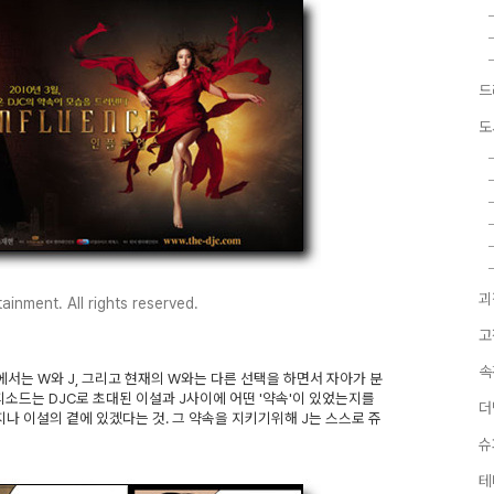
드
도
괴
inment. All rights reserved.
고
속
에서는 W와 J, 그리고 현재의 W와는 다른 선택을 하면서 자아가 분
피소드는 DJC로 초대된 이설과 J사이에 어떤 '약속'이 있었는지를
더
나 이설의 곁에 있겠다는 것. 그 약속을 지키기위해 J는 스스로 쥬
슈
테