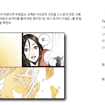
어리석었으며 부질없는 오해로 100년의 시간을 스스로가 만든 고통
마음의 응어리를 풀어 버린 화이트 W, 아니 과거의 이설은 J를 쥬빌
T
을 택한다.
스
스
주
리
최
최
근
글
과
인
최
기
글