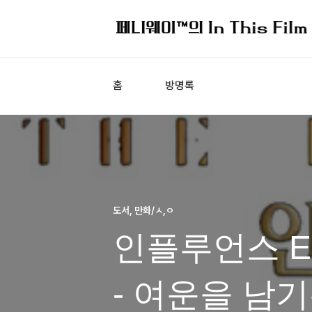
홈
방명록
도서, 만화/ㅅ,ㅇ
인플루언스 E
- 여운을 남