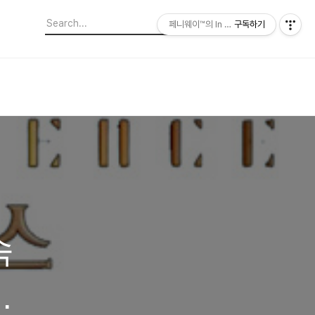
페니웨이™의 In This Film
구독하기
속