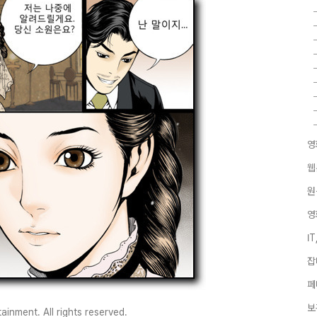
영
웹
원
영
I
잡
페
보
inment. All rights reserved.