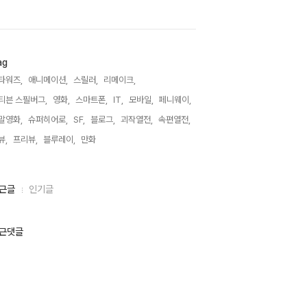
ag
타워즈,
애니메이션,
스릴러,
리메이크,
티븐 스필버그,
영화,
스마트폰,
IT,
모바일,
페니웨이,
말영화,
슈퍼히어로,
SF,
블로그,
괴작열전,
속편열전,
뷰,
프리뷰,
블루레이,
만화,
근글
인기글
근댓글