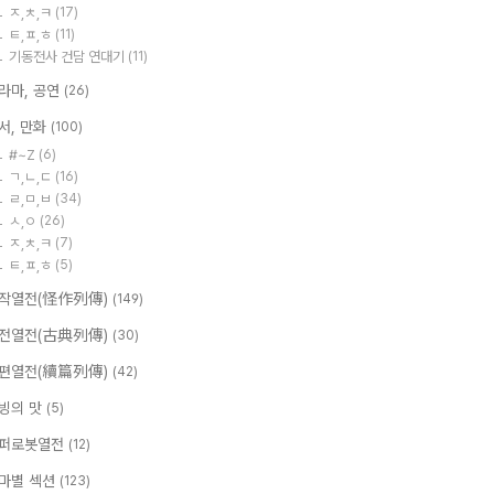
ㅈ,ㅊ,ㅋ
(17)
ㅌ,ㅍ,ㅎ
(11)
기동전사 건담 연대기
(11)
라마, 공연
(26)
서, 만화
(100)
#~Z
(6)
ㄱ,ㄴ,ㄷ
(16)
ㄹ,ㅁ,ㅂ
(34)
ㅅ,ㅇ
(26)
ㅈ,ㅊ,ㅋ
(7)
ㅌ,ㅍ,ㅎ
(5)
작열전(怪作列傳)
(149)
전열전(古典列傳)
(30)
편열전(續篇列傳)
(42)
빙의 맛
(5)
퍼로봇열전
(12)
마별 섹션
(123)