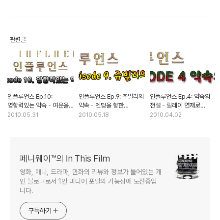
관련글
인플루언스 Ep.10:
인플루언스 Ep.9: 쥬빌리의
인플루언스 Ep.4: 약속의
영향력있는 약속 - 여운을
약속 - 엔딩을 향한
전설 - 릴레이 연재로
남기는 마지막 에피소드,
과거로의 회귀
이어지는 DJC 그래픽 노블
2010.05.31
2010.05.18
2010.04.02
시즌 2를 기대한다
페니웨이™의 In This Film
영화, 애니, 드라마, 만화의 리뷰와 정보가 들어있는 개
인 블로그로서 1인 미디어 포털의 가능성에 도전중입
니다.
구독하기