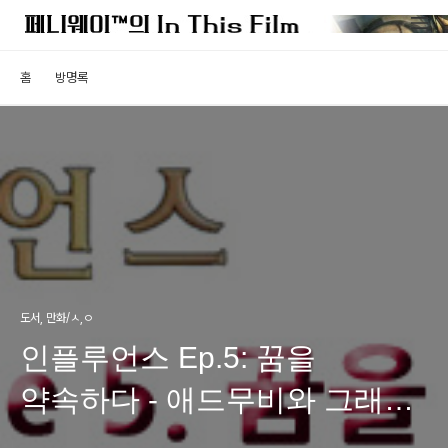
홈
방명록
도서, 만화/ㅅ,ㅇ
인플루언스 Ep.5: 꿈을
약속하다 - 애드무비와 그래픽
노블의 연결지점