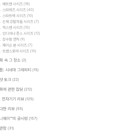
배트맨 시리즈
(18)
스타워즈 시리즈
(40)
스타트렉 시리즈
(10)
신체 강탈자들 시리즈
(7)
엑스맨 시리즈
(10)
인디아나 존스 시리즈
(12)
잠수함 연작
(9)
제이슨 본 시리즈
(7)
트랜스포머 시리즈
(10)
화 속 그 장소
(2)
툰: 시네마 그레피티
(15)
샷 토크
(22)
화에 관한 잡담
(212)
T, 전자기기 리뷰
(125)
다한 리뷰
(55)
니웨이™의 궁시렁
(157)
관함
(31)