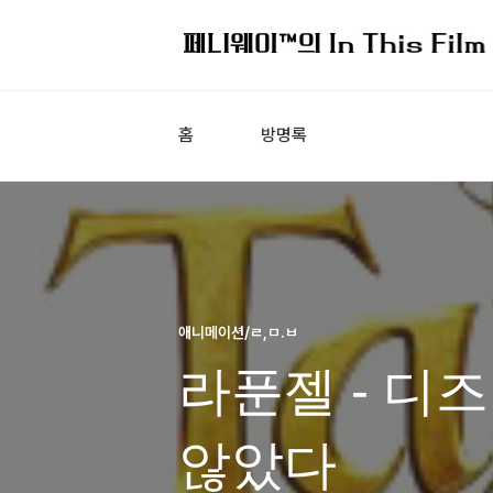
홈
방명록
애니메이션/ㄹ,ㅁ.ㅂ
라푼젤 - 디
않았다