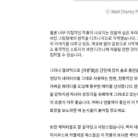
ⓒ Walt Disney Pi
물론 너무 이질적인 작품이 나오지는 않을까 싶은 우려도
려진 그림형제의 원작을 디즈니식으로 각색했습니다. 
의 이야기를 다루고 있죠. 계모와 딸의 갈등으로 시작
소 충격적인 스토리가 과연 디즈니에 어울릴 만한 것
짐작할 수 있습니다.
그러나 결과적으로 [라푼젤]은 간만에 장외 솔로 홈런
엔딩의 내러티브를 그대로 사용하는 한편, 전통적인 뮤
가벼운 패러디를 도입해 풍부한 재미를 선사합니다. 
을 갇혀지낸 처녀의 성장극을 유쾌하게 그려내고 있는
의 흐름이 아주 좋습니다. 어찌나 연출력이 좋은지 이
표정을 보노라면 제 눈시울이 붉어질 정도에요.
또한 캐릭터들도 잘 살아있고 사랑스럽습니다. 특히 
막시무스와 카멜레온 파스칼은 이 작품의 또다른 백미입