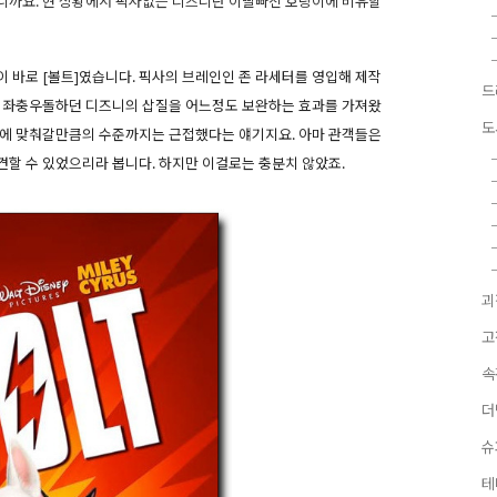
니까요. 현 상황에서 픽사없는 디즈니란 이빨빠진 호랑이에 비유할
 바로 [볼트]였습니다. 픽사의 브레인인 존 라세터를 영입해 제작
드
해 좌충우돌하던 디즈니의 삽질을 어느정도 보완하는 효과를 가져왔
도
세에 맞춰갈만큼의 수준까지는 근접했다는 얘기지요. 아마 관객들은
견할 수 있었으리라 봅니다. 하지만 이걸로는 충분치 않았죠.
괴
고
속
더
슈
테