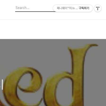
페니웨이™의 In This Film
구독하기
지