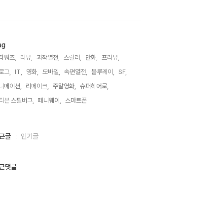
ag
타워즈,
리뷰,
괴작열전,
스릴러,
만화,
프리뷰,
로그,
IT,
영화,
모바일,
속편열전,
블루레이,
SF,
니메이션,
리메이크,
주말영화,
슈퍼히어로,
티븐 스필버그,
페니웨이,
스마트폰,
근글
인기글
근댓글