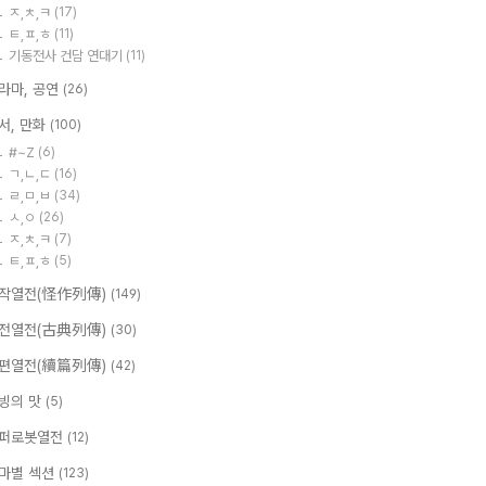
ㅈ,ㅊ,ㅋ
(17)
ㅌ,ㅍ,ㅎ
(11)
기동전사 건담 연대기
(11)
라마, 공연
(26)
서, 만화
(100)
#~Z
(6)
ㄱ,ㄴ,ㄷ
(16)
ㄹ,ㅁ,ㅂ
(34)
ㅅ,ㅇ
(26)
ㅈ,ㅊ,ㅋ
(7)
ㅌ,ㅍ,ㅎ
(5)
작열전(怪作列傳)
(149)
전열전(古典列傳)
(30)
편열전(續篇列傳)
(42)
빙의 맛
(5)
퍼로봇열전
(12)
마별 섹션
(123)