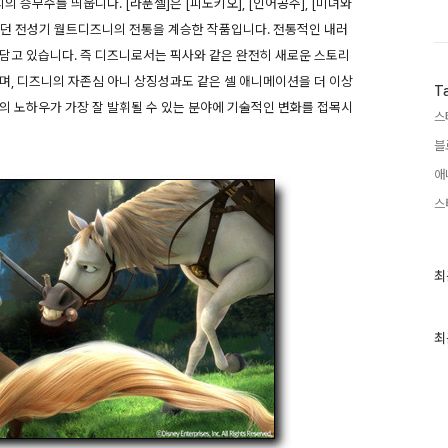
 승부수를 띄웁니다. [라푼젤]은 [피노키오], [인어공주], [미녀와
었던 전성기 월트디즈니의 전통을 계승한 작품입니다. 전통적인 내러
를 담고 있습니다. 즉 디즈니로서는 픽사와 같은 완전히 새로운 스토리
며, 디즈니의 자존심 아니 상징성과도 같은 셀 애니메이션을 더 이상
T
의 노하우가 가장 잘 발휘될 수 있는 분야에 기술적인 변화를 접목시
스
블
애
스
최
최
근
글
과
인
최
기
글