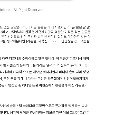
ctures. All Right Reserved.
 없진 않았습니다. 아시는 분들은 다 아시겠지만 [라푼젤]은 잘 알
그리고 그림형제의 원작은 가혹하리만큼 험란한 여정을 겪는 인물들
해 혼전임신으로 인한 추방과 같은 극단적인 설정도 마다하지 않는 다
이냐를 생각해본다면 [라푼젤] 제작진의 고뇌도 만만찮은 것이었음을
을 때린 디즈니의 수작이라고 할만 합니다. 이 작품은 디즈니식 해피
지컬 시퀀스와 동화의 비틀기라는 '슈렉'식의 전복적 유머, 그리고
원작에서의 비극적 요소는 대부분 희석시킨채 마녀의 손에 자라 평생
데, 특히 꿈을 향해 나아가는 주인공 라푼젤에게 감정이입하기까지
 작품의 명장면 중 하나인 등불 씨퀀스에서 황홀경에 빠진 라푼젤의
대사없이 슬랩스택 코미디와 표정만으로도 존재감을 발산하는 백마
니다. 심지어 셰어를 연상케하는 외모를 가진 계모 고델은 그간 디